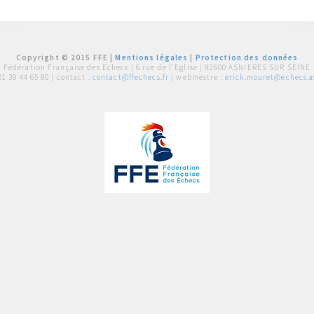
Copyright © 2015 FFE |
Mentions légales
|
Protection des données
Fédération Française des Echecs |
6 rue de l'Eglise | 92600 ASNIERES SUR SEINE
01 39 44 65 80
| contact :
contact@ffechecs.fr
| webmestre :
erick.mouret@echecs.as