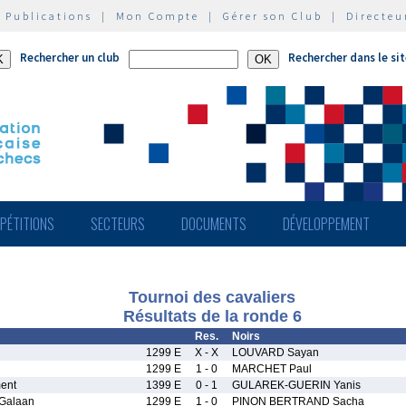
|
Publications
|
Mon Compte
|
Gérer son Club
|
Directeu
Rechercher un club
Rechercher dans le si
PÉTITIONS
SECTEURS
DOCUMENTS
DÉVELOPPEMENT
Tournoi des cavaliers
Résultats de la ronde 6
Res.
Noirs
1299 E
X - X
LOUVARD Sayan
1299 E
1 - 0
MARCHET Paul
ent
1399 E
0 - 1
GULAREK-GUERIN Yanis
Galaan
1299 E
1 - 0
PINON BERTRAND Sacha