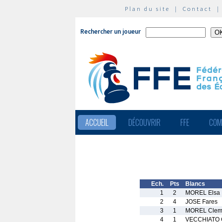
Plan du site
|
Contact
Rechercher un joueur
ACCUEIL
DÉCOUVRIR
FFE
COM
Ech.
Pts
Blancs
1
2
MOREL Elsa
2
4
JOSE Fares
3
1
MOREL Clem
4
1
VECCHIATO 