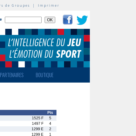
rs de Groupes
|
Imprimer
te
PARTENAIRES
BOUTIQUE
Pts
1525 F
5
1497 F
4
1299 E
2
1299 E
1