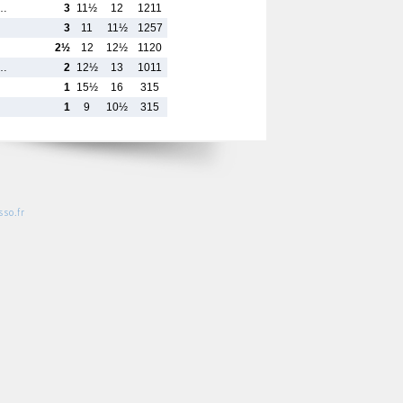
r…
3
11½
12
1211
3
11
11½
1257
2½
12
12½
1120
r…
2
12½
13
1011
1
15½
16
315
1
9
10½
315
so.fr