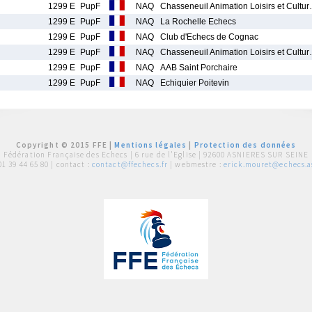
1299 E
PupF
NAQ
Chasseneuil Animation Loisirs et Cultu
1299 E
PupF
NAQ
La Rochelle Echecs
1299 E
PupF
NAQ
Club d'Echecs de Cognac
1299 E
PupF
NAQ
Chasseneuil Animation Loisirs et Cultu
1299 E
PupF
NAQ
AAB Saint Porchaire
1299 E
PupF
NAQ
Echiquier Poitevin
Copyright © 2015 FFE |
Mentions légales
|
Protection des données
Fédération Française des Echecs |
6 rue de l'Eglise | 92600 ASNIERES SUR SEINE
01 39 44 65 80
| contact :
contact@ffechecs.fr
| webmestre :
erick.mouret@echecs.as