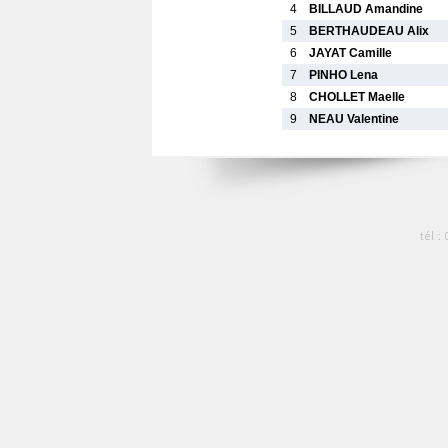
4
BILLAUD Amandine
5
BERTHAUDEAU Alix
6
JAYAT Camille
7
PINHO Lena
8
CHOLLET Maelle
9
NEAU Valentine
tél :