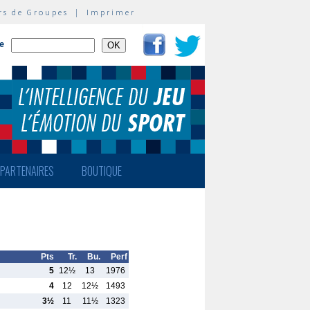
rs de Groupes
|
Imprimer
te
PARTENAIRES
BOUTIQUE
Pts
Tr.
Bu.
Perf
5
12½
13
1976
4
12
12½
1493
3½
11
11½
1323