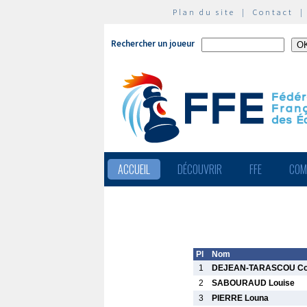
Plan du site
|
Contact
Rechercher un joueur
ACCUEIL
DÉCOUVRIR
FFE
COM
Pl
Nom
1
DEJEAN-TARASCOU Cor
2
SABOURAUD Louise
3
PIERRE Louna