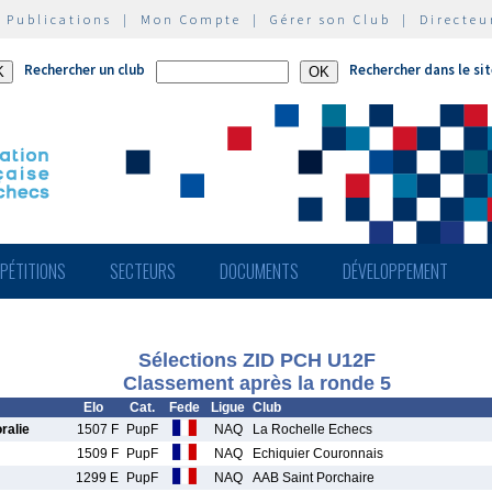
|
Publications
|
Mon Compte
|
Gérer son Club
|
Directeu
Rechercher un club
Rechercher dans le si
PÉTITIONS
SECTEURS
DOCUMENTS
DÉVELOPPEMENT
Sélections ZID PCH U12F
Classement après la ronde 5
Elo
Cat.
Fede
Ligue
Club
alie
1507 F
PupF
NAQ
La Rochelle Echecs
1509 F
PupF
NAQ
Echiquier Couronnais
1299 E
PupF
NAQ
AAB Saint Porchaire