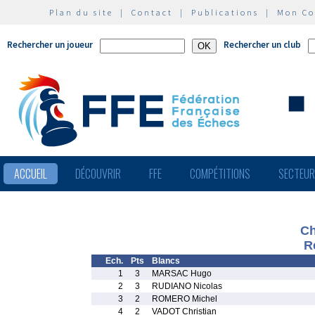
Plan du site
|
Contact
|
Publications
|
Mon C
Rechercher un joueur
Rechercher un club
ACCUEIL
DÉCOUVRIR
FFE
COMPÉTITIONS
SECTEU
Ch
R
Ech.
Pts
Blancs
1
3
MARSAC Hugo
2
3
RUDIANO Nicolas
3
2
ROMERO Michel
4
2
VADOT Christian