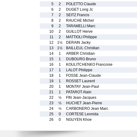
5
2
POLETTO Claude
6
2
DUGET Long Jc
7
2
SEITZ Francis
8
2
RAUCHE Michel
9
2
TARAMELLI Marc
10
2
GUILLOT Herve
11
2
MATTIOLI Philippe
12
1½
DERAIN Jacky
13
1½
BAILLEUL Christian
14
1
ARBER Christian
15
1
DUBOURG Bruno
16
1
KOULITCHENKO Francoise
17
1
LALOT Philippe
18
1
FOSSE Jean-Claude
19
1
ROSSET Laurent
20
1
MONTAY Jean-Paul
21
1
PATAROT Alain
22
½
FIN Jean-Jacques
23
½
HUCHET Jean-Pierre
24
½
CARBONERO Jean Marc
25
0
CORTESE Leonida
26
0
NGUYEN Khoe