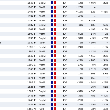
1548 F
SepM
IDF
- 14B
+ 46N
- 22B
1843 F
VetM
IDF
+ 25B
=
1458 F
VetM
IDF
= 18N
- 12B
+ 41N
1597 F
VetM
IDF
+ 48N
=
1559 F
VetM
IDF
- 6N
+ 48B
=
1537 F
SepM
IDF
- 11N
- 13B
+ 53N
1602 F
VetM
IDF
+ 49B
- 13N
1607 F
VetM
IDF
+ 50B
- 14N
- 9B
1650 F
SepM
IDF
+ 51B
- 3N
- 25B
e
1539 F
VetF
IDF
- 5B
= 50N
=
1399 E
SepM
IDF
- 24B
=
- 18N
1399 E
VetM
IDF
= 42N
- 32B
1542 F
SepM
IDF
- 10N
= 41B
- 28N
1704 F
VetM
IDF
- 21N
- 28B
+ 54N
1399 E
VetM
IDF
EXE
- 5N
- 24B
1563 F
VetM
IDF
- 3B
+ 51N
- 27B
1423 F
VetF
IDF
- 17N
- 30B
EXE
1471 F
VetM
IDF
- 4N
- 15B
=
1399 E
VetM
IDF
- 33B
- 34N
- 29B
1525 F
VetM
IDF
- 36N
- 51B
1399 E
SepM
IDF
- 37N
= 39B
=
1446 F
VetM
IDF
- 38N
- 45B
+ 49N
1445 F
SepM
IDF
- 22B
=
- 16N
1447 F
VetM
IDF
- 27B
- 25N
- 35B
1460 N
VetF
IDF
- 26B
- 23N
- 43B