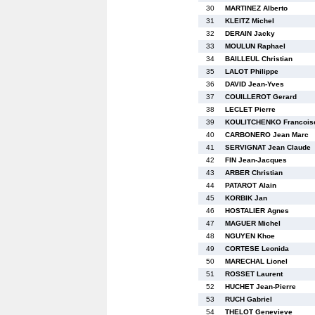
30
MARTINEZ Alberto
31
KLEITZ Michel
32
DERAIN Jacky
33
MOULUN Raphael
34
BAILLEUL Christian
35
LALOT Philippe
36
DAVID Jean-Yves
37
COUILLEROT Gerard
38
LECLET Pierre
39
KOULITCHENKO Francois
40
CARBONERO Jean Marc
41
SERVIGNAT Jean Claude
42
FIN Jean-Jacques
43
ARBER Christian
44
PATAROT Alain
45
KORBIK Jan
46
HOSTALIER Agnes
47
MAGUER Michel
48
NGUYEN Khoe
49
CORTESE Leonida
50
MARECHAL Lionel
51
ROSSET Laurent
52
HUCHET Jean-Pierre
53
RUCH Gabriel
54
THELOT Genevieve