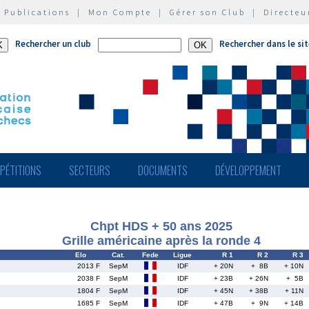
|
Publications
|
Mon Compte
|
Gérer son Club
|
Directeu
Rechercher un club
Rechercher dans le si
PÉTITIONS
SECTEURS
DOCUMENTS
DÉVELOPPEMENT
Chpt HDS + 50 ans 2025
Grille américaine après la ronde 4
Elo
Cat.
Fede
Ligue
R 1
R 2
R 3
2013 F
SepM
IDF
+ 20N
+ 8B
+ 10N
2038 F
SepM
IDF
+ 23B
+ 26N
+ 5B
1804 F
SepM
IDF
+ 45N
+ 38B
+ 11N
1685 F
SepM
IDF
+ 47B
+ 9N
+ 14B