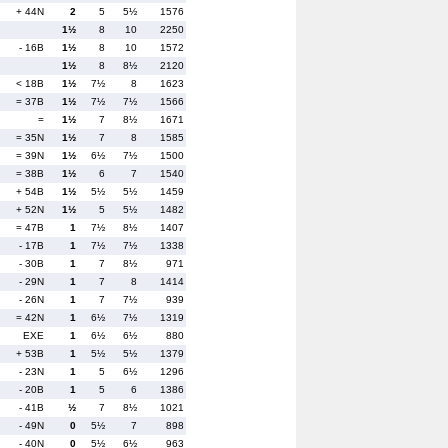
+ 44N
2
5
5½
1576
1½
8
10
2250
- 16B
1½
8
10
1572
1½
8
8½
2120
< 18B
1½
7½
8
1623
= 37B
1½
7½
7½
1566
=
1½
7
8½
1671
= 35N
1½
7
8
1585
= 39N
1½
6½
7½
1500
= 38B
1½
6
7
1540
+ 54B
1½
5½
5½
1459
+ 52N
1½
5
5½
1482
= 47B
1
7½
8½
1407
- 17B
1
7½
7½
1338
- 30B
1
7
8½
971
- 29N
1
7
8
1414
- 26N
1
7
7½
939
= 42N
1
6½
7½
1319
EXE
1
6½
6½
880
+ 53B
1
5½
5½
1379
- 23N
1
5
6½
1296
- 20B
1
5
6
1386
- 41B
½
7
8½
1021
- 49N
0
5½
7
898
- 40N
0
5½
6½
963