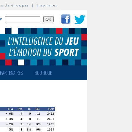
rs de Groupes
|
Imprimer
te
PARTENAIRES
BOUTIQUE
R 4
Pts
Tr.
Bu.
Perf
+ 6B
4
9
11
2412
+ 3N
4
8
10
2401
- 2B
3
8½
9½
1945
- 5N
3
8½
9½
1914