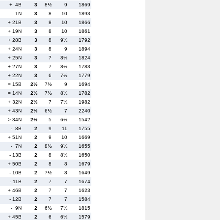
+ 4B
3
8½
9
1869
- 1N
3
8
10
1893
+ 21B
3
8
10
1866
+ 19N
3
8
10
1861
+ 28B
3
8
9½
1792
+ 24N
3
8
9
1894
+ 25N
3
7
8½
1824
+ 27N
3
7
8½
1783
+ 22N
3
6
7½
1779
= 15B
2½
7½
9
1694
= 14N
2½
7½
8½
1782
+ 32N
2½
7
7½
1982
+ 43N
2½
6½
7
2240
> 34N
2½
5
6½
1542
- 8B
2
9
11
1755
+ 51N
2
9
10
1669
- 7N
2
8½
9½
1655
- 13B
2
8
8½
1650
+ 50B
2
8
8
1679
- 10B
2
7½
8
1649
- 11B
2
7
7
1674
+ 46B
2
7
7
1623
- 12B
2
7
7
1584
- 9N
2
6½
7½
1815
+ 45B
2
6
6½
1579