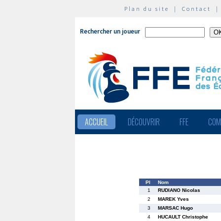
Plan du site
|
Contact
Rechercher un joueur
ACCUEIL
DÉCOUVRIR
FFE
COM
Pl
Nom
1
RUDIANO Nicolas
2
MAREK Yves
3
MARSAC Hugo
4
HUCAULT Christophe