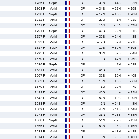
1786 F
SepM
IDF
+ 39N
+ 44B
- 2N
1803 F
VetM
IDF
+ 34B
+ 27N
+ 19B
1738 F
SepM
IDF
= 12N
= 16B
+ 20N
1732 F
VetM
IDF
+ 29B
- 1N
+ 23B
1831 F
VetM
IDF
+ 15N
- 4B
+ 37N
1791 F
SepM
IDF
+ 42B
+ 22N
- 1B
1757 F
VetM
IDF
+ 35B
+ 24N
- 3B
1523 F
VetM
IDF
= 7B
+ 32N
= 21B
1817 F
SepF
IDF
- 19B
+ 35N
+ 36B
1795 F
VetM
IDF
+ 30N
+ 37B
- 4N
1570 F
VetM
IDF
- 9B
+ 47N
+ 26B
2089 F
SepM
IDF
= 7N
+ 52B
1631 F
VetM
IDF
+ 46B
=
1667 F
VetM
IDF
= 32B
- 19N
+ 40B
1563 F
VetM
IDF
+ 13N
+ 18B
- 6N
1579 F
VetM
IDF
- 1B
+ 29N
- 7B
1499 F
VetM
IDF
+ 43B
=
= 12N
1642 F
VetM
IDF
+ 52N
- 10B
+ 30N
1583 F
VetM
IDF
- 2N
+ 54B
- 8N
1609 F
VetM
IDF
+ 40N
- 11B
+ 44N
1573 F
VetM
IDF
- 31N
+ 53B
+ 38N
1668 F
SepM
IDF
+ 54N
- 2B
- 15N
1665 F
VetM
IDF
+ 53N
- 6B
+ 45N
1532 F
VetM
IDF
+ 43N
+ 42B
1514 F
VetM
IDF
- 8N
- 20B
+ 48N