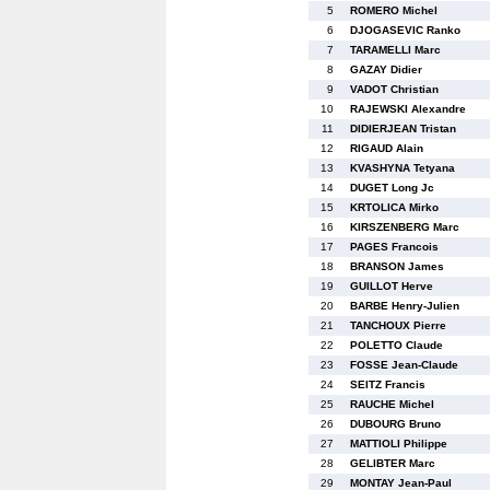
5
ROMERO Michel
6
DJOGASEVIC Ranko
7
TARAMELLI Marc
8
GAZAY Didier
9
VADOT Christian
10
RAJEWSKI Alexandre
11
DIDIERJEAN Tristan
12
RIGAUD Alain
13
KVASHYNA Tetyana
14
DUGET Long Jc
15
KRTOLICA Mirko
16
KIRSZENBERG Marc
17
PAGES Francois
18
BRANSON James
19
GUILLOT Herve
20
BARBE Henry-Julien
21
TANCHOUX Pierre
22
POLETTO Claude
23
FOSSE Jean-Claude
24
SEITZ Francis
25
RAUCHE Michel
26
DUBOURG Bruno
27
MATTIOLI Philippe
28
GELIBTER Marc
29
MONTAY Jean-Paul