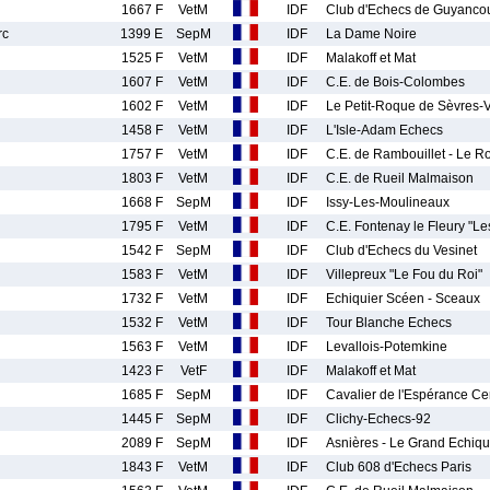
1667 F
VetM
IDF
Club d'Echecs de Guyancou
rc
1399 E
SepM
IDF
La Dame Noire
1525 F
VetM
IDF
Malakoff et Mat
1607 F
VetM
IDF
C.E. de Bois-Colombes
1602 F
VetM
IDF
Le Petit-Roque de Sèvres-Vi
1458 F
VetM
IDF
L'Isle-Adam Echecs
1757 F
VetM
IDF
C.E. de Rambouillet - Le 
1803 F
VetM
IDF
C.E. de Rueil Malmaison
1668 F
SepM
IDF
Issy-Les-Moulineaux
1795 F
VetM
IDF
C.E. Fontenay le Fleury "Le
1542 F
SepM
IDF
Club d'Echecs du Vesinet
1583 F
VetM
IDF
Villepreux "Le Fou du Roi"
1732 F
VetM
IDF
Echiquier Scéen - Sceaux
1532 F
VetM
IDF
Tour Blanche Echecs
1563 F
VetM
IDF
Levallois-Potemkine
1423 F
VetF
IDF
Malakoff et Mat
1685 F
SepM
IDF
Cavalier de l'Espérance Cer
1445 F
SepM
IDF
Clichy-Echecs-92
2089 F
SepM
IDF
Asnières - Le Grand Echiqu
1843 F
VetM
IDF
Club 608 d'Echecs Paris