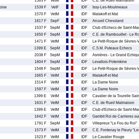
1563 F
VetM
IDF
C.E. de Rueil Malmaison
oise
1539 F
VetF
IDF
Issy-Les-Moulineaux
1570 F
VetM
IDF
Malakoff et Mat
1817 F
SepF
IDF
Arcueil Chessland
1537 F
SepM
IDF
Club d'Echecs de Saint-Ma
1650 F
SepM
IDF
C.E. de Rambouillet - Le 
1471 F
VetM
IDF
Le Petit-Roque de Sèvres-Vi
1399 E
SepM
IDF
C.S.M. Puteaux Echecs
2038 F
SepM
IDF
Asnières - Le Grand Echiqu
1804 F
SepM
IDF
Levallois-Potemkine
1548 F
SepM
IDF
Le Petit-Roque de Sèvres-Vi
1665 F
VetM
IDF
Malakoff et Mat
1514 F
VetM
IDF
La Dame Noire
1597 F
VetM
IDF
La Dame Noire
1399 E
VetM
IDF
Cavalier de la Tourelle Sa
1631 F
VetM
IDF
C.E. de Rueil Malmaison
1399 E
VetM
IDF
Club d'Echecs de Saint-Ma
1642 F
VetM
IDF
Gambit Roi de Carrieres su
1791 F
SepM
IDF
Villepreux "Le Fou du Roi"
1573 F
VetM
IDF
C.E. Fontenay le Fleury "Le
1523 F
VetM
IDF
Le Cavalier Rouge