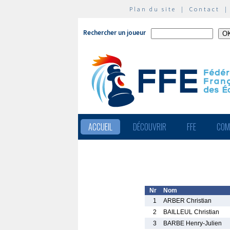
Plan du site
|
Contact
Rechercher un joueur
ACCUEIL
DÉCOUVRIR
FFE
COM
Nr
Nom
1
ARBER Christian
2
BAILLEUL Christian
3
BARBE Henry-Julien