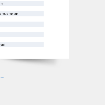
ris
s Fous Furieux"
reuil
so.fr