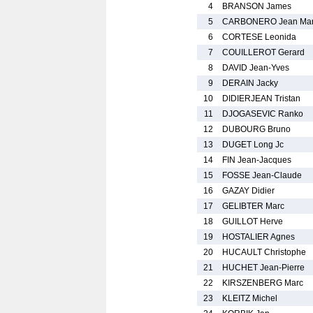
4
BRANSON James
5
CARBONERO Jean Ma
6
CORTESE Leonida
7
COUILLEROT Gerard
8
DAVID Jean-Yves
9
DERAIN Jacky
10
DIDIERJEAN Tristan
11
DJOGASEVIC Ranko
12
DUBOURG Bruno
13
DUGET Long Jc
14
FIN Jean-Jacques
15
FOSSE Jean-Claude
16
GAZAY Didier
17
GELIBTER Marc
18
GUILLOT Herve
19
HOSTALIER Agnes
20
HUCAULT Christophe
21
HUCHET Jean-Pierre
22
KIRSZENBERG Marc
23
KLEITZ Michel