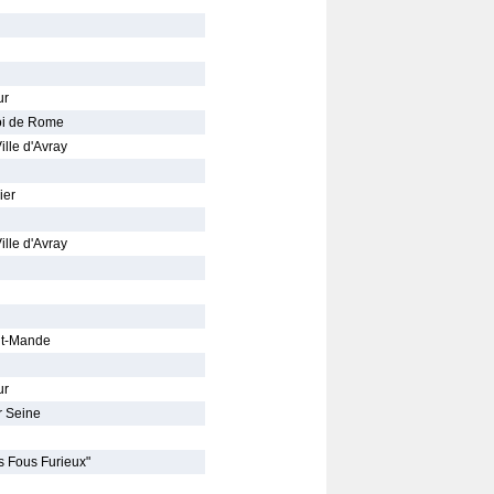
ur
Roi de Rome
lle d'Avray
ier
lle d'Avray
int-Mande
ur
r Seine
s Fous Furieux"