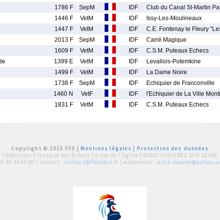
1786 F
SepM
IDF
Club du Canal St-Martin Pa
1446 F
VetM
IDF
Issy-Les-Moulineaux
1447 F
VetM
IDF
C.E. Fontenay le Fleury "Le
2013 F
SepM
IDF
Carré Magique
1609 F
VetM
IDF
C.S.M. Puteaux Echecs
de
1399 E
VetM
IDF
Levallois-Potemkine
1499 F
VetM
IDF
La Dame Noire
1738 F
SepM
IDF
Echiquier de Franconville
1460 N
VetF
IDF
l'Echiquier de La Ville Mont
1831 F
VetM
IDF
C.S.M. Puteaux Echecs
Copyright © 2015 FFE |
Mentions légales
|
Protection des données
Fédération Française des Echecs |
6 rue de l'Eglise | 92600 ASNIERES SUR SEINE
01 39 44 65 80
| contact :
contact@ffechecs.fr
| webmestre :
erick.mouret@echecs.as