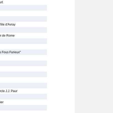
rt
lle d'Avray
Roi de Rome
s Fous Furieux"
cle J.J. Paur
ier