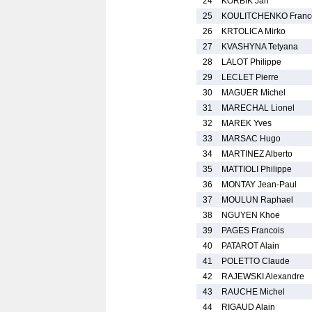
24
KORBIK Jan
25
KOULITCHENKO Franc
26
KRTOLICA Mirko
27
KVASHYNA Tetyana
28
LALOT Philippe
29
LECLET Pierre
30
MAGUER Michel
31
MARECHAL Lionel
32
MAREK Yves
33
MARSAC Hugo
34
MARTINEZ Alberto
35
MATTIOLI Philippe
36
MONTAY Jean-Paul
37
MOULUN Raphael
38
NGUYEN Khoe
39
PAGES Francois
40
PATAROT Alain
41
POLETTO Claude
42
RAJEWSKI Alexandre
43
RAUCHE Michel
44
RIGAUD Alain