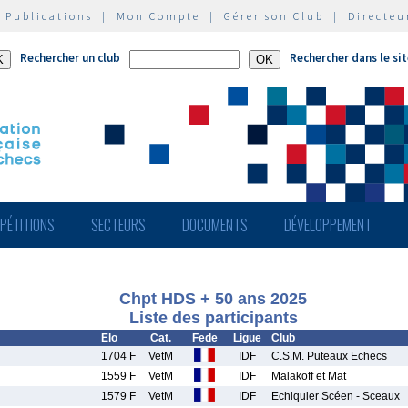
|
Publications
|
Mon Compte
|
Gérer son Club
|
Directeu
Rechercher un club
Rechercher dans le si
PÉTITIONS
SECTEURS
DOCUMENTS
DÉVELOPPEMENT
Chpt HDS + 50 ans 2025
Liste des participants
Elo
Cat.
Fede
Ligue
Club
1704 F
VetM
IDF
C.S.M. Puteaux Echecs
1559 F
VetM
IDF
Malakoff et Mat
1579 F
VetM
IDF
Echiquier Scéen - Sceaux