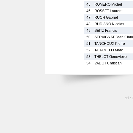
45
ROMERO Michel
46
ROSSET Laurent
47
RUCH Gabriel
48
RUDIANO Nicolas
49
SEITZ Francis
50
SERVIGNAT Jean Clau
51
TANCHOUX Pierre
52
TARAMELLI Marc
53
THELOT Genevieve
54
VADOT Christian
tél :