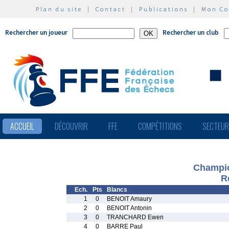
Plan du site
|
Contact
|
Publications
|
Mon C
Rechercher un joueur
Rechercher un club
ACCUEIL
DÉCOUVRIR
FFE
COMPÉTITIONS
SECTEU
Champio
R
Ech.
Pts
Blancs
1
0
BENOIT Amaury
2
0
BENOIT Antonin
3
0
TRANCHARD Ewen
4
0
BARRE Paul