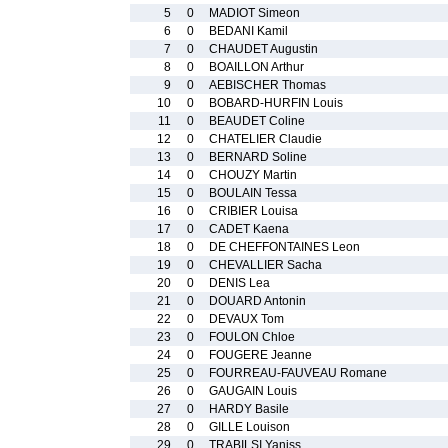
5
0
MADIOT Simeon
6
0
BEDANI Kamil
7
0
CHAUDET Augustin
8
0
BOAILLON Arthur
9
0
AEBISCHER Thomas
10
0
BOBARD-HURFIN Louis
11
0
BEAUDET Coline
12
0
CHATELIER Claudie
13
0
BERNARD Soline
14
0
CHOUZY Martin
15
0
BOULAIN Tessa
16
0
CRIBIER Louisa
17
0
CADET Kaena
18
0
DE CHEFFONTAINES Leon
19
0
CHEVALLIER Sacha
20
0
DENIS Lea
21
0
DOUARD Antonin
22
0
DEVAUX Tom
23
0
FOULON Chloe
24
0
FOUGERE Jeanne
25
0
FOURREAU-FAUVEAU Romane
26
0
GAUGAIN Louis
27
0
HARDY Basile
28
0
GILLE Louison
29
0
TRABILSI Yaniss