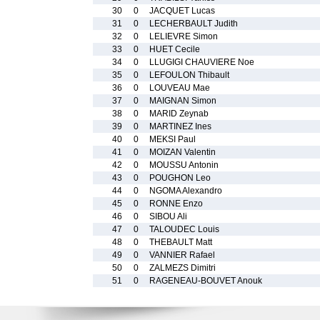
30
0
JACQUET Lucas
31
0
LECHERBAULT Judith
32
0
LELIEVRE Simon
33
0
HUET Cecile
34
0
LLUGIGI CHAUVIERE Noe
35
0
LEFOULON Thibault
36
0
LOUVEAU Mae
37
0
MAIGNAN Simon
38
0
MARID Zeynab
39
0
MARTINEZ Ines
40
0
MEKSI Paul
41
0
MOIZAN Valentin
42
0
MOUSSU Antonin
43
0
POUGHON Leo
44
0
NGOMA Alexandro
45
0
RONNE Enzo
46
0
SIBOU Ali
47
0
TALOUDEC Louis
48
0
THEBAULT Matt
49
0
VANNIER Rafael
50
0
ZALMEZS Dimitri
51
0
RAGENEAU-BOUVET Anouk