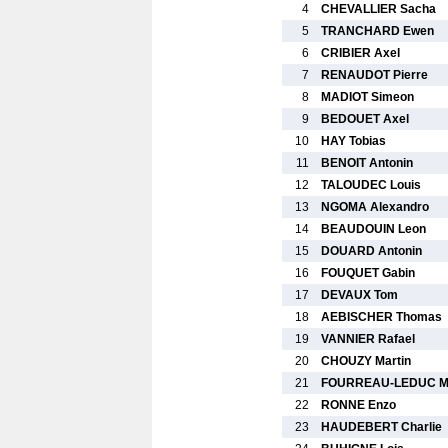
4
CHEVALLIER Sacha
5
TRANCHARD Ewen
6
CRIBIER Axel
7
RENAUDOT Pierre
8
MADIOT Simeon
9
BEDOUET Axel
10
HAY Tobias
11
BENOIT Antonin
12
TALOUDEC Louis
13
NGOMA Alexandro
14
BEAUDOUIN Leon
15
DOUARD Antonin
16
FOUQUET Gabin
17
DEVAUX Tom
18
AEBISCHER Thomas
19
VANNIER Rafael
20
CHOUZY Martin
21
FOURREAU-LEDUC M
22
RONNE Enzo
23
HAUDEBERT Charlie