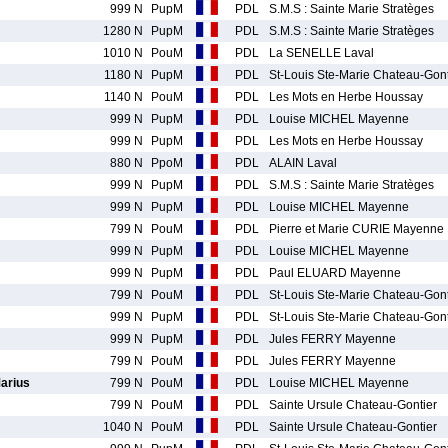
999 N
PupM
PDL
S.M.S : Sainte Marie Stratèges
1280 N
PupM
PDL
S.M.S : Sainte Marie Stratèges
1010 N
PouM
PDL
La SENELLE Laval
1180 N
PupM
PDL
St-Louis Ste-Marie Chateau-Gont
1140 N
PouM
PDL
Les Mots en Herbe Houssay
999 N
PupM
PDL
Louise MICHEL Mayenne
999 N
PupM
PDL
Les Mots en Herbe Houssay
880 N
PpoM
PDL
ALAIN Laval
999 N
PupM
PDL
S.M.S : Sainte Marie Stratèges
999 N
PupM
PDL
Louise MICHEL Mayenne
799 N
PouM
PDL
Pierre et Marie CURIE Mayenne
999 N
PupM
PDL
Louise MICHEL Mayenne
999 N
PupM
PDL
Paul ELUARD Mayenne
799 N
PouM
PDL
St-Louis Ste-Marie Chateau-Gont
999 N
PupM
PDL
St-Louis Ste-Marie Chateau-Gont
999 N
PupM
PDL
Jules FERRY Mayenne
799 N
PouM
PDL
Jules FERRY Mayenne
arius
799 N
PouM
PDL
Louise MICHEL Mayenne
799 N
PouM
PDL
Sainte Ursule Chateau-Gontier
1040 N
PouM
PDL
Sainte Ursule Chateau-Gontier