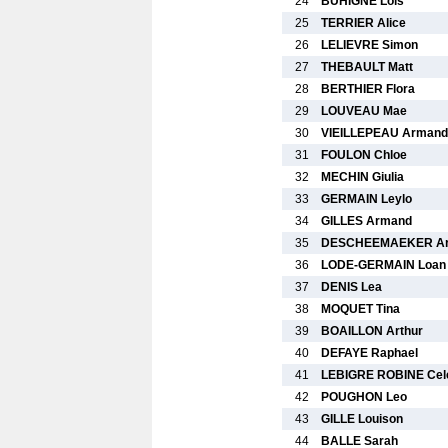
24
BUHIGNE Lois
25
TERRIER Alice
26
LELIEVRE Simon
27
THEBAULT Matt
28
BERTHIER Flora
29
LOUVEAU Mae
30
VIEILLEPEAU Armand
31
FOULON Chloe
32
MECHIN Giulia
33
GERMAIN Leylo
34
GILLES Armand
35
DESCHEEMAEKER Ar
36
LODE-GERMAIN Loan
37
DENIS Lea
38
MOQUET Tina
39
BOAILLON Arthur
40
DEFAYE Raphael
41
LEBIGRE ROBINE Cel
42
POUGHON Leo
43
GILLE Louison
44
BALLE Sarah