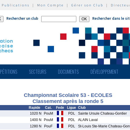
|
Publications
|
Mon Compte
|
Gérer son Club
|
Directeu
Rechercher un club
Rechercher dans le si
PÉTITIONS
SECTEURS
DOCUMENTS
DÉVELOPPEMENT
Championnat Scolaire 53 - ECOLES
Classement après la ronde 5
Rapide
Cat.
Fede
Ligue
Club
1020 N
PouM
PDL
Sainte Ursule Chateau-Gontier
1400 N
PouM
PDL
ALAIN Laval
1280 N
PouF
PDL
St-Louis Ste-Marie Chateau-Gont