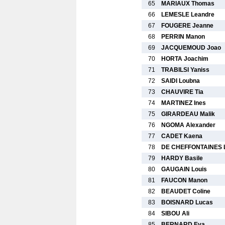
65
MARIAUX Thomas
66
LEMESLE Leandre
67
FOUGERE Jeanne
68
PERRIN Manon
69
JACQUEMOUD Joao
70
HORTA Joachim
71
TRABILSI Yaniss
72
SAIDI Loubna
73
CHAUVIRE Tia
74
MARTINEZ Ines
75
GIRARDEAU Malik
76
NGOMA Alexander
77
CADET Kaena
78
DE CHEFFONTAINES 
79
HARDY Basile
80
GAUGAIN Louis
81
FAUCON Manon
82
BEAUDET Coline
83
BOISNARD Lucas
84
SIBOU Ali
85
BERNARD Eva