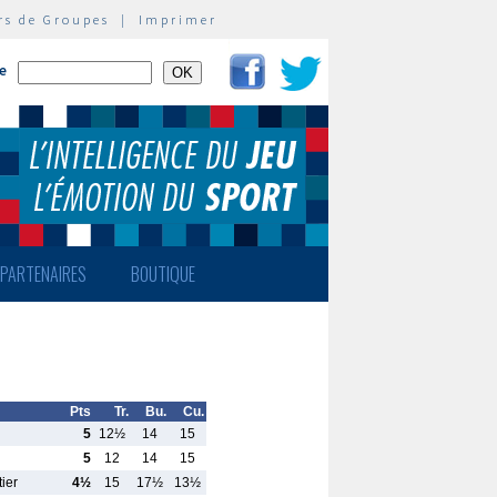
rs de Groupes
|
Imprimer
te
PARTENAIRES
BOUTIQUE
Pts
Tr.
Bu.
Cu.
5
12½
14
15
5
12
14
15
ier
4½
15
17½
13½