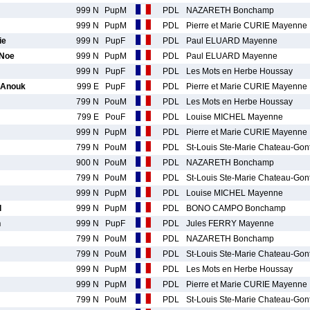
999 N
PupM
PDL
NAZARETH Bonchamp
999 N
PupM
PDL
Pierre et Marie CURIE Mayenne
ie
999 N
PupF
PDL
Paul ELUARD Mayenne
Noe
999 N
PupM
PDL
Paul ELUARD Mayenne
999 N
PupF
PDL
Les Mots en Herbe Houssay
Anouk
999 E
PupF
PDL
Pierre et Marie CURIE Mayenne
799 N
PouM
PDL
Les Mots en Herbe Houssay
799 E
PouF
PDL
Louise MICHEL Mayenne
999 N
PupM
PDL
Pierre et Marie CURIE Mayenne
799 N
PouM
PDL
St-Louis Ste-Marie Chateau-Gont
900 N
PouM
PDL
NAZARETH Bonchamp
799 N
PouM
PDL
St-Louis Ste-Marie Chateau-Gont
999 N
PupM
PDL
Louise MICHEL Mayenne
l
999 N
PupM
PDL
BONO CAMPO Bonchamp
h
999 N
PupF
PDL
Jules FERRY Mayenne
799 N
PouM
PDL
NAZARETH Bonchamp
799 N
PouM
PDL
St-Louis Ste-Marie Chateau-Gont
999 N
PupM
PDL
Les Mots en Herbe Houssay
999 N
PupM
PDL
Pierre et Marie CURIE Mayenne
799 N
PouM
PDL
St-Louis Ste-Marie Chateau-Gont