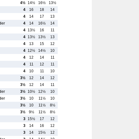
4½
14½
16½
13½
4
16
18
14
4
14
17
13
ier
4
14
16½
14
4
13½
16
11
4
13½
13½
13
4
13
15
12
4
12½
14½
10
4
12
14
11
4
11
12
11
4
10
11
10
3½
12
14
12
3½
12
14
11
ier
3½
10½
12½
10
ier
3½
10
11½
10
3½
10
11½
8½
3½
9½
11½
8½
3
15½
17
12
3
14
16
12
3
14
15½
12