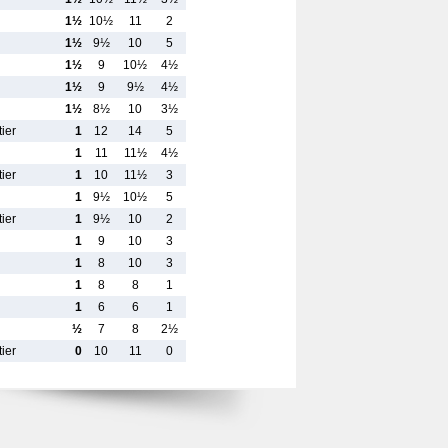
1½
10½
11
2
1½
9½
10
5
1½
9
10½
4½
1½
9
9½
4½
1½
8½
10
3½
ier
1
12
14
5
1
11
11½
4½
ier
1
10
11½
3
1
9½
10½
5
ier
1
9½
10
2
1
9
10
3
1
8
10
3
1
8
8
1
1
6
6
1
½
7
8
2½
ier
0
10
11
0