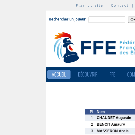
Plan du site
|
Contact
Rechercher un joueur
ACCUEIL
DÉCOUVRIR
FFE
COM
Pl
Nom
1
CHAUDET Augustin
2
BENOIT Amaury
3
MASSERON Anais