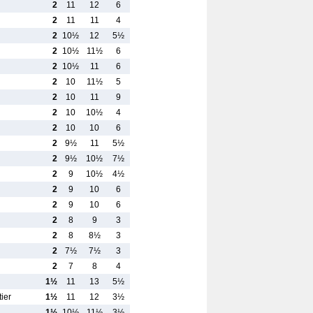
2
11
12
6
2
11
11
4
2
10½
12
5½
2
10½
11½
6
2
10½
11
6
2
10
11½
5
2
10
11
9
2
10
10½
4
2
10
10
6
2
9½
11
5½
2
9½
10½
7½
2
9
10½
4½
2
9
10
6
2
9
10
6
2
8
9
3
2
8
8½
3
2
7½
7½
3
2
7
8
4
1½
11
13
5½
ier
1½
11
12
3½
1½
10½
11½
3½