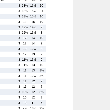
ier
3
14
14½
10
3
13½
16½
10
3
13½
15½
11
3
13½
15½
10
3
13
15
10
3
12½
14½
9
3
12½
13½
8
3
12
14
10
3
12
14
9
3
12
13½
9
3
12
13
9
3
11½
13½
9
3
11½
13
10
3
11
13
8½
3
11
12½
8½
3
11
12
7
3
11
12
7
3
10½
12
8½
3
10
12
8
3
10
11
6
3
9½
10½
9½