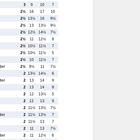
3
9
10
7
2½
16
17
10
2½
13½
16
9½
2½
13
13½
9½
2½
12½
14½
7½
2½
11
12½
8
2½
10½
11½
7
2½
10½
11½
5
2½
10
11½
7
ier
2½
9½
11
7½
2
13½
14½
6
ier
2
13
14
9
2
13
14
8
2
12
13½
5
2
12
13
9
2
11½
13½
7½
ier
2
11½
13½
7
2
11½
13
7
2
11
13
7½
ier
2
11
12½
6