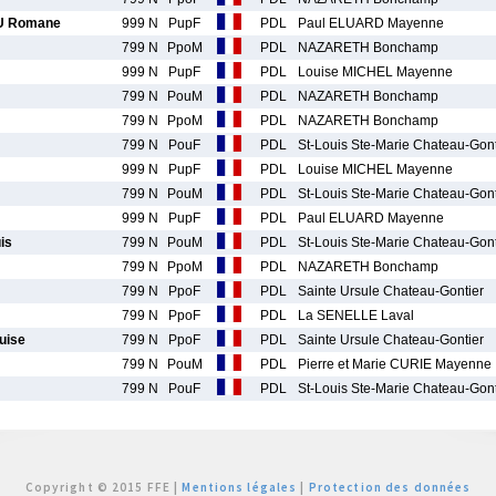
 Romane
999 N
PupF
PDL
Paul ELUARD Mayenne
799 N
PpoM
PDL
NAZARETH Bonchamp
999 N
PupF
PDL
Louise MICHEL Mayenne
799 N
PouM
PDL
NAZARETH Bonchamp
799 N
PpoM
PDL
NAZARETH Bonchamp
799 N
PouF
PDL
St-Louis Ste-Marie Chateau-Gont
999 N
PupF
PDL
Louise MICHEL Mayenne
799 N
PouM
PDL
St-Louis Ste-Marie Chateau-Gont
999 N
PupF
PDL
Paul ELUARD Mayenne
is
799 N
PouM
PDL
St-Louis Ste-Marie Chateau-Gont
799 N
PpoM
PDL
NAZARETH Bonchamp
799 N
PpoF
PDL
Sainte Ursule Chateau-Gontier
799 N
PpoF
PDL
La SENELLE Laval
uise
799 N
PpoF
PDL
Sainte Ursule Chateau-Gontier
799 N
PouM
PDL
Pierre et Marie CURIE Mayenne
799 N
PouF
PDL
St-Louis Ste-Marie Chateau-Gont
Copyright © 2015 FFE |
Mentions légales
|
Protection des données