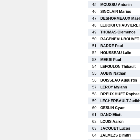
45
MOUSSU Antonin
46
SINCLAIR Marius
47
DESHORMEAUX Mael
48
LLUGIGI CHAUVIERE 
49
THOMAS Clemence
50
RAGENEAU-BOUVET 
51
BARRE Paul
52
HOUSSEAU Lalie
53
MEKSI Paul
54
LEFOULON Thibault
55
AUBIN Nathan
56
BOISSEAU Augustin
57
LEROY Mylann
58
DREUX HUET Raphae
59
LECHERBAULT Judit
60
GESLIN Cyam
61
DANO Eliott
62
LOUIS Aaron
63
JACQUET Lucas
64
ZALMEZS Dimitri