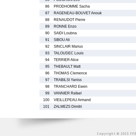
86
PRODHOMME Sacha
87
RAGENEAU-BOUVET Anouk
88
RENAUDOT Pierre
89
RONNE Enzo
90
SAIDI Loubna
91
SIBOU Ali
92
SINCLAIR Marius
93
TALOUDEC Louis
94
TERRIER Alice
95
THEBAULT Matt
96
THOMAS Clemence
97
TRABILSI Yaniss
98
TRANCHARD Ewen
99
VANNIER Rafael
100
VIEILLEPEAU Armand
101
ZALMEZS Dimitri
Copyright © 2015 FFE