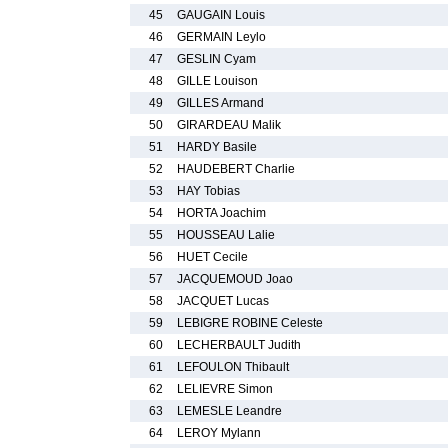
45
GAUGAIN Louis
46
GERMAIN Leylo
47
GESLIN Cyam
48
GILLE Louison
49
GILLES Armand
50
GIRARDEAU Malik
51
HARDY Basile
52
HAUDEBERT Charlie
53
HAY Tobias
54
HORTA Joachim
55
HOUSSEAU Lalie
56
HUET Cecile
57
JACQUEMOUD Joao
58
JACQUET Lucas
59
LEBIGRE ROBINE Celeste
60
LECHERBAULT Judith
61
LEFOULON Thibault
62
LELIEVRE Simon
63
LEMESLE Leandre
64
LEROY Mylann