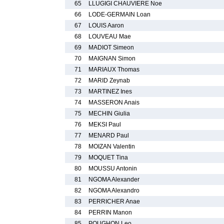
65
LLUGIGI CHAUVIERE Noe
66
LODE-GERMAIN Loan
67
LOUIS Aaron
68
LOUVEAU Mae
69
MADIOT Simeon
70
MAIGNAN Simon
71
MARIAUX Thomas
72
MARID Zeynab
73
MARTINEZ Ines
74
MASSERON Anais
75
MECHIN Giulia
76
MEKSI Paul
77
MENARD Paul
78
MOIZAN Valentin
79
MOQUET Tina
80
MOUSSU Antonin
81
NGOMA Alexander
82
NGOMA Alexandro
83
PERRICHER Anae
84
PERRIN Manon
85
POUGHON Leo