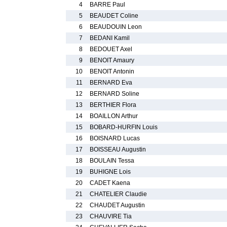
4
BARRE Paul
5
BEAUDET Coline
6
BEAUDOUIN Leon
7
BEDANI Kamil
8
BEDOUET Axel
9
BENOIT Amaury
10
BENOIT Antonin
11
BERNARD Eva
12
BERNARD Soline
13
BERTHIER Flora
14
BOAILLON Arthur
15
BOBARD-HURFIN Louis
16
BOISNARD Lucas
17
BOISSEAU Augustin
18
BOULAIN Tessa
19
BUHIGNE Lois
20
CADET Kaena
21
CHATELIER Claudie
22
CHAUDET Augustin
23
CHAUVIRE Tia