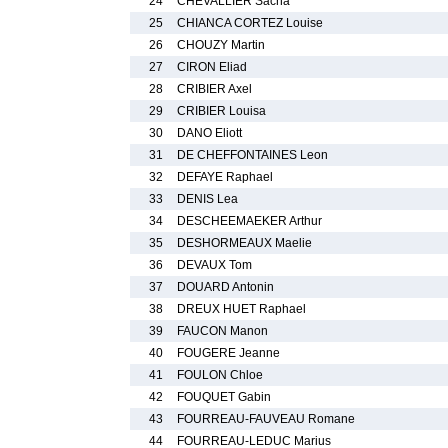
24
CHEVALLIER Sacha
25
CHIANCA CORTEZ Louise
26
CHOUZY Martin
27
CIRON Eliad
28
CRIBIER Axel
29
CRIBIER Louisa
30
DANO Eliott
31
DE CHEFFONTAINES Leon
32
DEFAYE Raphael
33
DENIS Lea
34
DESCHEEMAEKER Arthur
35
DESHORMEAUX Maelie
36
DEVAUX Tom
37
DOUARD Antonin
38
DREUX HUET Raphael
39
FAUCON Manon
40
FOUGERE Jeanne
41
FOULON Chloe
42
FOUQUET Gabin
43
FOURREAU-FAUVEAU Romane
44
FOURREAU-LEDUC Marius