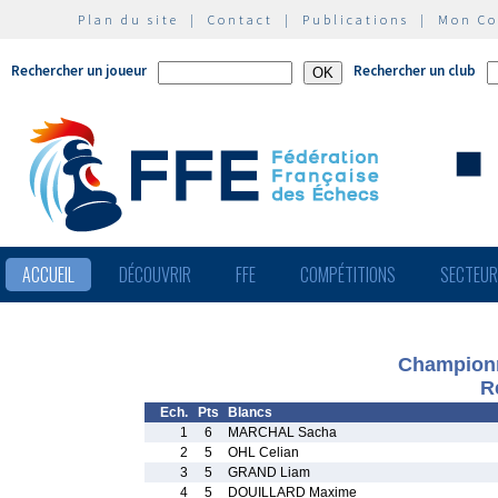
Plan du site
|
Contact
|
Publications
|
Mon C
Rechercher un joueur
Rechercher un club
ACCUEIL
DÉCOUVRIR
FFE
COMPÉTITIONS
SECTEU
Championn
R
Ech.
Pts
Blancs
1
6
MARCHAL Sacha
2
5
OHL Celian
3
5
GRAND Liam
4
5
DOUILLARD Maxime