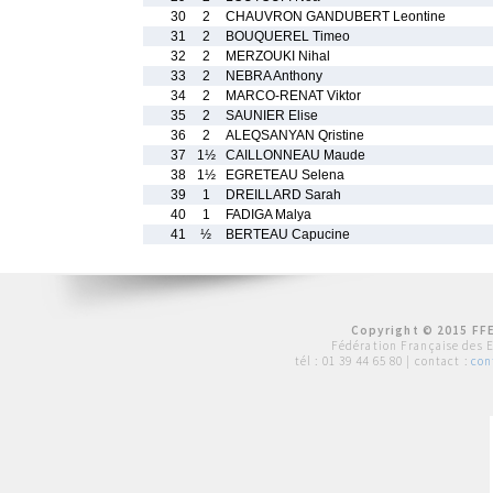
30
2
CHAUVRON GANDUBERT Leontine
31
2
BOUQUEREL Timeo
32
2
MERZOUKI Nihal
33
2
NEBRA Anthony
34
2
MARCO-RENAT Viktor
35
2
SAUNIER Elise
36
2
ALEQSANYAN Qristine
37
1½
CAILLONNEAU Maude
38
1½
EGRETEAU Selena
39
1
DREILLARD Sarah
40
1
FADIGA Malya
41
½
BERTEAU Capucine
Copyright © 2015 FFE
Fédération Française des 
tél :
01 39 44 65 80
| contact :
con