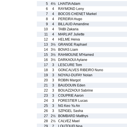
5
4½
LHAITIA Adam
6
4
RAYMOND Leny
7
4
BOCOS CHENET Markel
8
4
PEREIRA Hugo
9
4
BILLAUD Amandine
10
4
TAIBI Zakaria
11
4
MARLIAT Juliette
12
4
HELME Heiva
13
3½
GRANGE Raphael
14
3½
BOVAS Liam
15
3½
RAHMOUNE M'Hamed
16
3½
DARKAOUI Aylane
17
3
LESCURE Tom
18
3
GONCALVES RIBEIRO Nuno
19
3
NOYAU-DUFAY Nolan
20
3
ROBIN Margot
21
3
BAUDOUIN Eden
22
3
BOUAZZAOUI Sabrine
23
3
COUPRIE Aaron
24
3
FORESTIER Lucas
25
3
NG Keo Yu An
26
3
SZPIGEL Sasha
27
2½
BOMBARD Matthys
28
2½
CALVEZ Mael
29
2
LOUTOUFI Noa