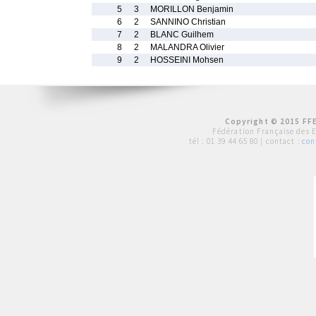
5
3
MORILLON Benjamin
6
2
SANNINO Christian
7
2
BLANC Guilhem
8
2
MALANDRA Olivier
9
2
HOSSEINI Mohsen
Copyright © 2015 FFE
Fédération Française des 
tél :
01 39 44 65 80
| contact :
con