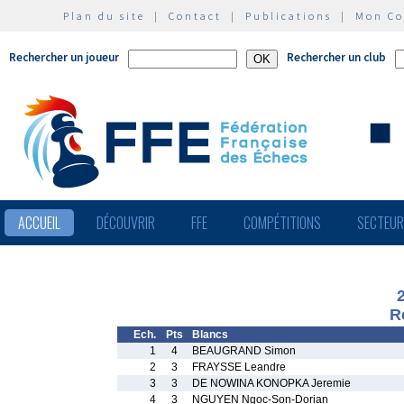
Plan du site
|
Contact
|
Publications
|
Mon C
Rechercher un joueur
Rechercher un club
ACCUEIL
DÉCOUVRIR
FFE
COMPÉTITIONS
SECTEU
R
Ech.
Pts
Blancs
1
4
BEAUGRAND Simon
2
3
FRAYSSE Leandre
3
3
DE NOWINA KONOPKA Jeremie
4
3
NGUYEN Ngoc-Son-Dorian