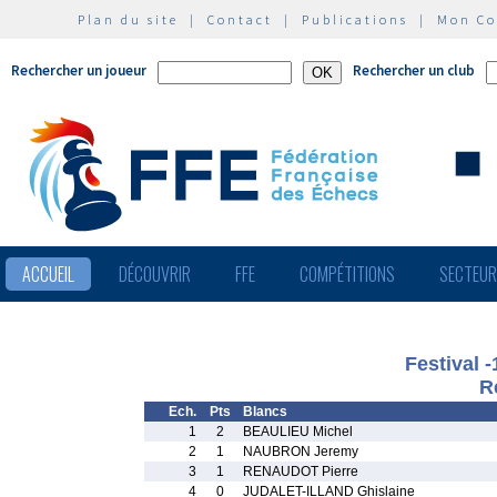
Plan du site
|
Contact
|
Publications
|
Mon C
Rechercher un joueur
Rechercher un club
ACCUEIL
DÉCOUVRIR
FFE
COMPÉTITIONS
SECTEU
Festival 
R
Ech.
Pts
Blancs
1
2
BEAULIEU Michel
2
1
NAUBRON Jeremy
3
1
RENAUDOT Pierre
4
0
JUDALET-ILLAND Ghislaine