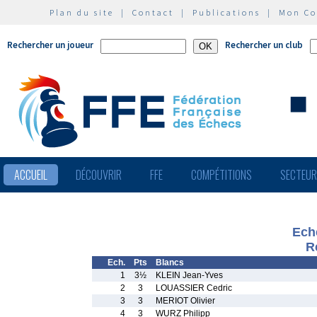
Plan du site
|
Contact
|
Publications
|
Mon C
Rechercher un joueur
Rechercher un club
ACCUEIL
DÉCOUVRIR
FFE
COMPÉTITIONS
SECTEU
Ech
R
Ech.
Pts
Blancs
1
3½
KLEIN Jean-Yves
2
3
LOUASSIER Cedric
3
3
MERIOT Olivier
4
3
WURZ Philipp