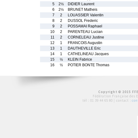
5
2½
DIDIER Laurent
6
2½
BRUNET Matheis
7
2
LOUASSIER Valentin
8
2
DUSSOL Frederic
9
2
POSSAMAI Raphael
10
2
PARENTEAU Lucian
11
2
CORNELEAU Justine
12
1
FRANCOIS Augustin
13
1
DAUTHEVILLE Eric
14
1
CATHELINEAU Jacques
15
½
KLEIN Fabrice
16
½
POTIER BONTE Thomas
Copyright © 2015 FFE
Fédération Française des 
tél :
01 39 44 65 80
| contact :
con