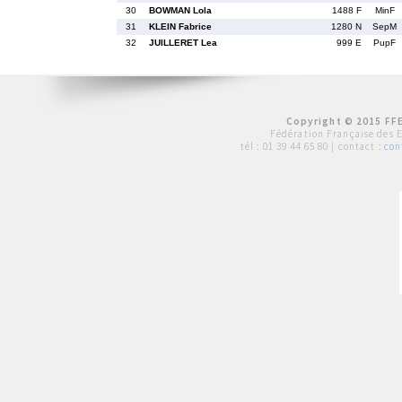
30
BOWMAN Lola
1488 F
MinF
31
KLEIN Fabrice
1280 N
SepM
32
JUILLERET Lea
999 E
PupF
Copyright © 2015 FFE
Fédération Française des 
tél :
01 39 44 65 80
| contact :
con