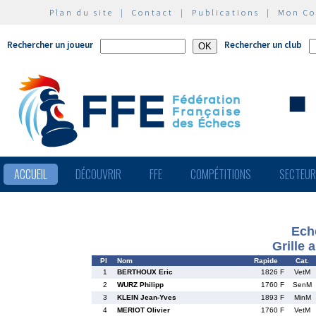
Plan du site
|
Contact
|
Publications
|
Mon C
Rechercher un joueur
Rechercher un club
ACCUEIL
DÉCOUVRIR
FFE
COMPÉTITIONS
SECTEU
Ech
Grille 
Pl
Nom
Rapide
Cat.
1
BERTHOUX Eric
1826 F
VetM
2
WURZ Philipp
1760 F
SenM
3
KLEIN Jean-Yves
1893 F
MinM
4
MERIOT Olivier
1760 F
VetM