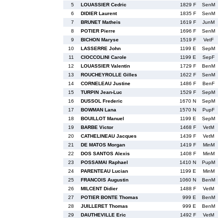
5
LOUASSIER Cedric
1829 F
SenM
6
DIDIER Laurent
1835 F
SenM
7
BRUNET Matheis
1619 F
JunM
8
POTIER Pierre
1696 F
SenM
9
BICHON Maryse
1519 F
VetF
10
LASSERRE John
1199 E
SepM
11
CIOCCOLINI Carole
1199 E
SepF
12
LOUASSIER Valentin
1729 F
BenM
13
ROUCHEYROLLE Gilles
1622 F
SenM
14
CORNELEAU Justine
1486 F
BenF
15
TURPIN Jean-Luc
1529 F
SepM
16
DUSSOL Frederic
1670 N
SepM
17
BOWMAN Lana
1570 N
PupF
18
BOUILLOT Manuel
1199 E
SepM
19
BARBE Victor
1468 F
VetM
20
CATHELINEAU Jacques
1439 F
VetM
21
DE MATOS Morgan
1419 F
MinM
22
DOS SANTOS Alexis
1408 F
MinM
23
POSSAMAI Raphael
1410 N
PupM
24
PARENTEAU Lucian
1199 E
MinM
25
FRANCOIS Augustin
1060 N
BenM
26
MILCENT Didier
1488 F
VetM
27
POTIER BONTE Thomas
999 E
BenM
28
JUILLERET Thomas
999 E
BenM
29
DAUTHEVILLE Eric
1492 F
VetM