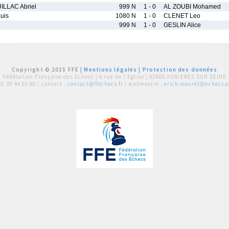
LLAC Abriel
999 N
1 - 0
AL ZOUBI Mohamed
uis
1080 N
1 - 0
CLENET Leo
999 N
1 - 0
GESLIN Alice
Copyright © 2015 FFE |
Mentions légales
|
Protection des données
Fédération Française des Echecs |
6 rue de l'Eglise | 92600 ASNIERES SUR SEINE
01 39 44 65 80
| contact :
contact@ffechecs.fr
| webmestre :
erick.mouret@echecs.as