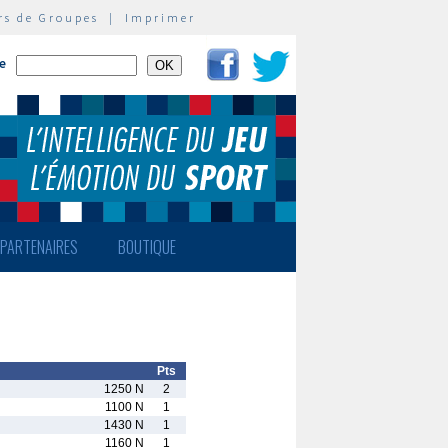
rs de Groupes
|
Imprimer
te
PARTENAIRES
BOUTIQUE
Pts
1250 N
2
1100 N
1
1430 N
1
1160 N
1