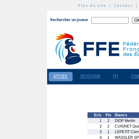
Plan du site
|
Contact
Rechercher un joueur
ACCUEIL
DÉCOUVRIR
FFE
COM
Ech.
Pts
Blancs
1
2
DIOP Merlin
2
2
CUIGNET Que
3
1
LEPETIT Clem
4
1
WASSLER SP