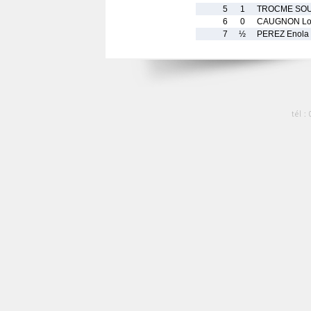
5
1
TROCME SOUI
6
0
CAUGNON Lo
7
½
PEREZ Enola
tél :