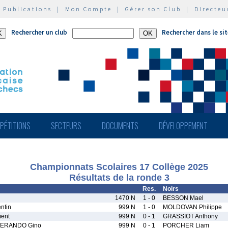
|
Publications
|
Mon Compte
|
Gérer son Club
|
Directeu
Rechercher un club
Rechercher dans le si
PÉTITIONS
SECTEURS
DOCUMENTS
DÉVELOPPEMENT
Championnats Scolaires 17 Collège 2025
Résultats de la ronde 3
Res.
Noirs
1470 N
1 - 0
BESSON Mael
ntin
999 N
1 - 0
MOLDOVAN Philippe
ent
999 N
0 - 1
GRASSIOT Anthony
ERANDO Gino
999 N
0 - 1
PORCHER Liam