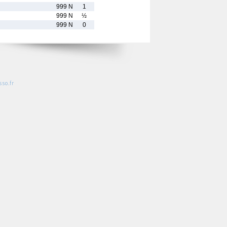
999 N
1
999 N
½
999 N
0
so.fr