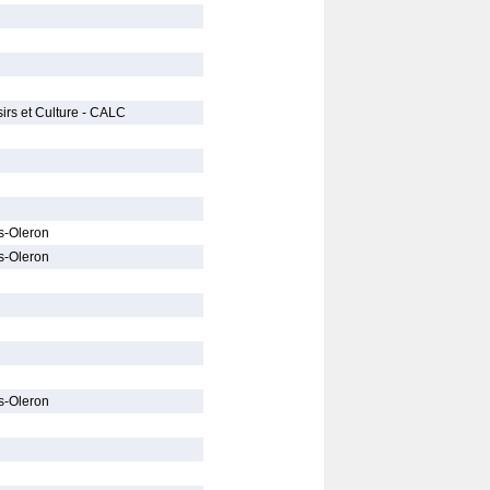
irs et Culture - CALC
s-Oleron
s-Oleron
s-Oleron