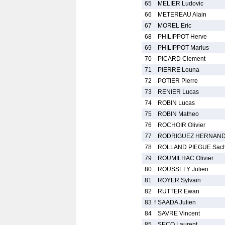
65
MELIER Ludovic
66
METEREAU Alain
67
MOREL Eric
68
PHILIPPOT Herve
69
PHILIPPOT Marius
70
PICARD Clement
71
PIERRE Louna
72
POTIER Pierre
73
RENIER Lucas
74
ROBIN Lucas
75
ROBIN Matheo
76
ROCHOIR Olivier
77
RODRIGUEZ HERNANDE
78
ROLLAND PIEGUE Sac
79
ROUMILHAC Olivier
80
ROUSSELY Julien
81
ROYER Sylvain
82
RUTTER Ewan
83
f
SAADA Julien
84
SAVRE Vincent
85
SECQ Laurent