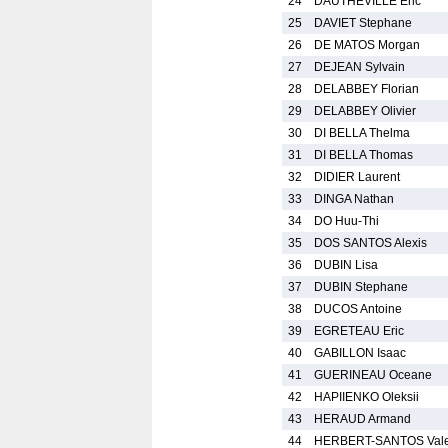
24
DAUTHEVILLE Eric
25
DAVIET Stephane
26
DE MATOS Morgan
27
DEJEAN Sylvain
28
DELABBEY Florian
29
DELABBEY Olivier
30
DI BELLA Thelma
31
DI BELLA Thomas
32
DIDIER Laurent
33
DINGA Nathan
34
DO Huu-Thi
35
DOS SANTOS Alexis
36
DUBIN Lisa
37
DUBIN Stephane
38
DUCOS Antoine
39
EGRETEAU Eric
40
GABILLON Isaac
41
GUERINEAU Oceane
42
HAPIIENKO Oleksii
43
HERAUD Armand
44
HERBERT-SANTOS Vale