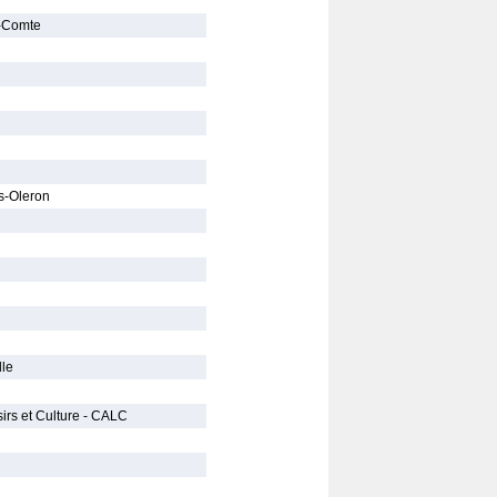
e-Comte
s-Oleron
lle
irs et Culture - CALC