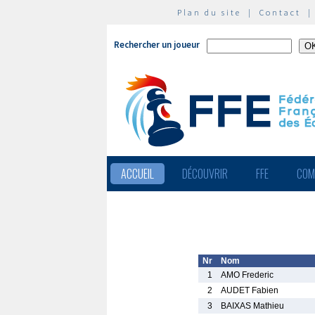
Plan du site
|
Contact
Rechercher un joueur
ACCUEIL
DÉCOUVRIR
FFE
COM
Nr
Nom
1
AMO Frederic
2
AUDET Fabien
3
BAIXAS Mathieu