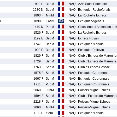
999 E
BenM
NAQ
AAB Saint Porchaire
1280 N
SepM
NAQ
Echiquier Rochefortais
1893 F
MinM
NAQ
La Rochelle Echecs
i
1898 F
CadM
NAQ
Echiquier Agenais
1470 N
PupM
NAQ
Chasseneuil Animation Lois
1526 F
SepM
NAQ
La Rochelle Echecs
1199 E
SepM
NAQ
Echecs Royan
1747 F
BenM
NAQ
Echiquier Niortais
999 E
BenM
NAQ
Echiquier Poitevin
1829 F
SenM
NAQ
Club d'Echecs de Marenne
1729 F
BenM
NAQ
Club d'Echecs de Marenne
1763 F
SenM
NAQ
Club d'Echecs Pessac
1575 F
SenM
NAQ
Echiquier Couronnais
1667 F
SenM
NAQ
Echiquier Couronnais
1711 F
PupM
NAQ
Echiquier Couronnais
2060 F
JunM
NAQ
Poitiers-Migne Echecs
1594 F
SepM
NAQ
Club d'Echecs de Marenne
2218 F
SenM
NAQ
Poitiers-Migne Echecs
2060 F
MinM
NAQ
Poitiers-Migne Echecs
1199 E
SenF
NAQ
Echiquier Niortais