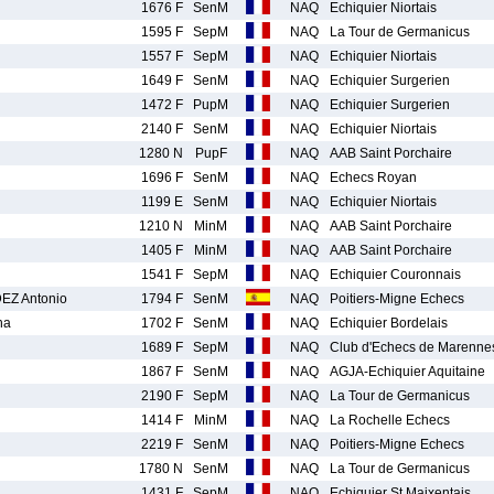
1676 F
SenM
NAQ
Echiquier Niortais
1595 F
SepM
NAQ
La Tour de Germanicus
1557 F
SepM
NAQ
Echiquier Niortais
1649 F
SenM
NAQ
Echiquier Surgerien
1472 F
PupM
NAQ
Echiquier Surgerien
2140 F
SenM
NAQ
Echiquier Niortais
1280 N
PupF
NAQ
AAB Saint Porchaire
1696 F
SenM
NAQ
Echecs Royan
1199 E
SenM
NAQ
Echiquier Niortais
1210 N
MinM
NAQ
AAB Saint Porchaire
1405 F
MinM
NAQ
AAB Saint Porchaire
1541 F
SepM
NAQ
Echiquier Couronnais
Z Antonio
1794 F
SenM
NAQ
Poitiers-Migne Echecs
ha
1702 F
SenM
NAQ
Echiquier Bordelais
1689 F
SepM
NAQ
Club d'Echecs de Marenne
1867 F
SenM
NAQ
AGJA-Echiquier Aquitaine
2190 F
SepM
NAQ
La Tour de Germanicus
1414 F
MinM
NAQ
La Rochelle Echecs
2219 F
SenM
NAQ
Poitiers-Migne Echecs
1780 N
SenM
NAQ
La Tour de Germanicus
1431 F
SepM
NAQ
Echiquier St Maixentais