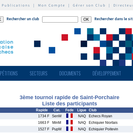
|
Publications
|
Mon Compte
|
Gérer son Club
|
Directeu
Rechercher un club
Rechercher dans le si
PÉTITIONS
SECTEURS
DOCUMENTS
DÉVELOPPEMENT
3ème tournoi rapide de Saint-Porchaire
Liste des participants
Rapide
Cat.
Fede
Ligue
Club
1734 F
SenM
NAQ
Echecs Royan
1663 F
MinM
NAQ
Echiquier Niortais
1527 F
PupM
NAQ
Echiquier Poitevin