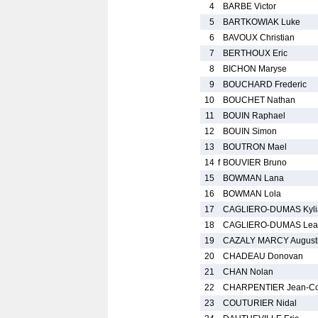
4
BARBE Victor
5
BARTKOWIAK Luke
6
BAVOUX Christian
7
BERTHOUX Eric
8
BICHON Maryse
9
BOUCHARD Frederic
10
BOUCHET Nathan
11
BOUIN Raphael
12
BOUIN Simon
13
BOUTRON Mael
14
f
BOUVIER Bruno
15
BOWMAN Lana
16
BOWMAN Lola
17
CAGLIERO-DUMAS Kyli
18
CAGLIERO-DUMAS Lea
19
CAZALY MARCY August
20
CHADEAU Donovan
21
CHAN Nolan
22
CHARPENTIER Jean-C
23
COUTURIER Nidal