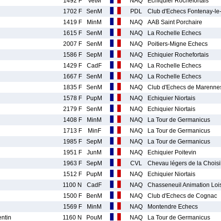
1492 F
VetM
NAQ
Echiquier Rochefortais
1702 F
SenM
PDL
Club d'Echecs Fontenay-l
1419 F
MinM
NAQ
AAB Saint Porchaire
1615 F
SenM
NAQ
La Rochelle Echecs
2007 F
SenM
NAQ
Poitiers-Migne Echecs
1586 F
SepM
NAQ
Echiquier Rochefortais
1429 F
CadF
NAQ
La Rochelle Echecs
1667 F
SenM
NAQ
La Rochelle Echecs
1835 F
SenM
NAQ
Club d'Echecs de Marenne
1578 F
PupM
NAQ
Echiquier Niortais
2179 F
SenM
NAQ
Echiquier Niortais
1408 F
MinM
NAQ
La Tour de Germanicus
1713 F
MinF
NAQ
La Tour de Germanicus
1985 F
SepM
NAQ
La Tour de Germanicus
1951 F
JunM
NAQ
Echiquier Poitevin
1963 F
SepM
CVL
Chevau légers de la Choisi
1512 F
PupM
NAQ
Echiquier Niortais
1100 N
CadF
NAQ
Chasseneuil Animation Lois
1500 F
BenM
NAQ
Club d'Echecs de Cognac
1569 F
MinM
NAQ
Montendre Echecs
ntin
1160 N
PouM
NAQ
La Tour de Germanicus