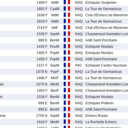
1468 F
VetM
NAQ
Echiquier Surgerien
1682 F
CadM
NAQ
La Tour de Germanicus
1638 F
VetM
NAQ
Club d'Echecs de Marenne
1826 F
VetM
NAQ
La Tour de Germanicus
1519 F
VetF
NAQ
Club d'Echecs de Marenne
1539 F
SepM
NAQ
Chasseneuil Animation Lois
999 E
BenM
NAQ
AAB Saint Porchaire
1435 F
PouM
NAQ
Echiquier Niortais
1465 F
PupM
NAQ
Echiquier Niortais
1456 F
PupM
NAQ
AAB Saint Porchaire
2157 F
SepM
PAC
Echiquier Centre Vaucluse
1570 N
PupF
NAQ
La Tour de Germanicus
1488 F
MinF
NAQ
La Tour de Germanicus
an
1070 N
MinM
NAQ
Chasseneuil Animation Lois
1464 F
BenF
NAQ
Chasseneuil Animation Lois
in
1526 F
BenM
NAQ
Echiquier Niortais
999 E
BenM
NAQ
Echiquier Poitevin
999 E
BenM
NAQ
AAB Saint Porchaire
ome
1740 N
SepM
NAQ
Echecs Royan
1616 F
MinM
NAQ
La Rochelle Echecs