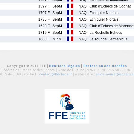
1597 F
SepM
NAQ
Club d'Echecs de Cognac
1707 F
SepM
NAQ
Echiquier Niortais
1735 F
BenM
NAQ
Echiquier Niortais
1529 F
SepM
NAQ
Club d'Echecs de Marenne
1719 F
SepM
NAQ
La Rochelle Echecs
1880 F
MinM
NAQ
La Tour de Germanicus
Copyright © 2015 FFE |
Mentions légales
|
Protection des données
Fédération Française des Echecs |
6 rue de l'Eglise | 92600 ASNIERES SUR SEINE
01 39 44 65 80
| contact :
contact@ffechecs.fr
| webmestre :
erick.mouret@echecs.as