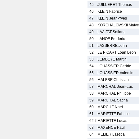
45
JUILLERET Thomas
46
KLEIN Fabrice
47
KLEIN Jean-Yves
48
KORCHALOVSKII Matve
49
LAAIFAT Sofiane
50
LANOE Frederic
51
LASSERRE John
52
LE PICART Loan Leon
53
LEMBEYE Martin
54
LOUASSIER Cedric
55
LOUASSIER Valentin
56
MALFRE Christian
57
MARCHAL Jean-Luc
58
MARCHAL Philippe
59
MARCHAL Sacha
60
MARCHE Nael
61
MARIETTE Fabrice
62
f
MARIETTE Lucas
63
MAXENCE Paul
64
MELIER Laetitia