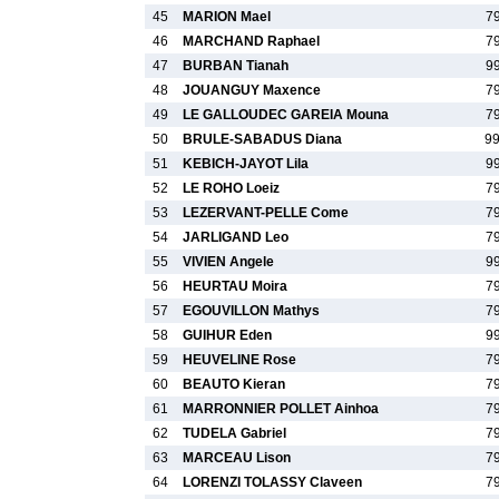
45
MARION Mael
7
46
MARCHAND Raphael
7
47
BURBAN Tianah
9
48
JOUANGUY Maxence
7
49
LE GALLOUDEC GAREIA Mouna
7
50
BRULE-SABADUS Diana
9
51
KEBICH-JAYOT Lila
9
52
LE ROHO Loeiz
7
53
LEZERVANT-PELLE Come
7
54
JARLIGAND Leo
7
55
VIVIEN Angele
9
56
HEURTAU Moira
7
57
EGOUVILLON Mathys
7
58
GUIHUR Eden
9
59
HEUVELINE Rose
7
60
BEAUTO Kieran
7
61
MARRONNIER POLLET Ainhoa
7
62
TUDELA Gabriel
7
63
MARCEAU Lison
7
64
LORENZI TOLASSY Claveen
7