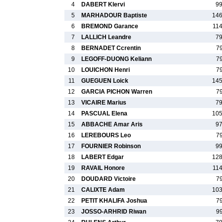
4
DABERT Klervi
9
5
MARHADOUR Baptiste
146
6
BREMOND Garance
11
7
LALLICH Leandre
7
8
BERNADET Ccrentin
7
9
LEGOFF-DUONG Keliann
7
10
LOUICHON Henri
7
11
GUEGUEN Loick
145
12
GARCIA PICHON Warren
7
13
VICAIRE Marius
7
14
PASCUAL Elena
105
15
ABBACHE Amar Aris
9
16
LEREBOURS Leo
7
17
FOURNIER Robinson
9
18
LABERT Edgar
128
19
RAVAIL Honore
11
20
DOUDARD Victoire
7
21
CALIXTE Adam
103
22
PETIT KHALIFA Joshua
7
23
JOSSO-ARHRID Riwan
9