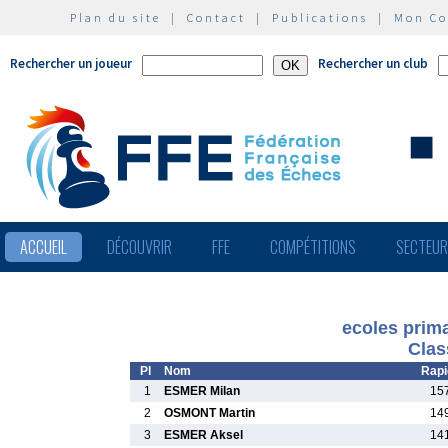
Plan du site
|
Contact
|
Publications
|
Mon C
Rechercher un joueur
Rechercher un club
ACCUEIL
DÉCOUVRIR
FFE
COMPÉTITIONS
SECTEU
ecoles prim
Clas
Pl
Nom
Rapi
1
ESMER Milan
15
2
OSMONT Martin
14
3
ESMER Aksel
14