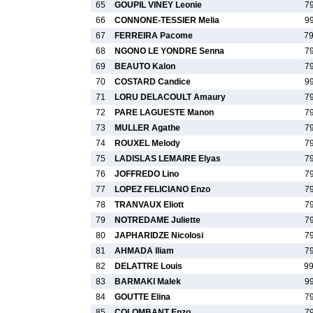
65
GOUPIL VINEY Leonie
7
66
CONNONE-TESSIER Melia
9
67
FERREIRA Pacome
7
68
NGONO LE YONDRE Senna
7
69
BEAUTO Kalon
7
70
COSTARD Candice
9
71
LORU DELACOULT Amaury
7
72
PARE LAGUESTE Manon
7
73
MULLER Agathe
7
74
ROUXEL Melody
7
75
LADISLAS LEMAIRE Elyas
7
76
JOFFREDO Lino
7
77
LOPEZ FELICIANO Enzo
7
78
TRANVAUX Eliott
7
79
NOTREDAME Juliette
7
80
JAPHARIDZE Nicolosi
7
81
AHMADA Iliam
7
82
DELATTRE Louis
9
83
BARMAKI Malek
9
84
GOUTTE Elina
7
85
COLOMBANT Enzo
7