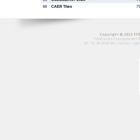
86
CAER Theo
7
Copyright © 2015 FFE
Fédération Française des 
tél :
01 39 44 65 80
| contact :
con