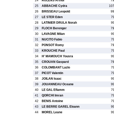
24
RULENS Arthur
7
25
ABBACHE Cydra
107
26
BRISSEAU Leopold
9
27
LE STER Eden
7
28
LATINIER DRULA Norah
9
29
FLOCH Berenger
7
30
LAVAGNE Milan
9
31
NUCITO Fabio
7
32
PONSOT Romy
7
33
KROUCHE Paul
7
34
H' MAMOUCH Yousra
9
35
CROUAN Gaspard
7
36
COLOMBANT Lazlo
7
37
PICOT Valentin
7
38
JOILAN Isaac
9
39
JOUANNEAU Oceane
9
40
LE GAL Eflamm
7
41
QORCHI Imran
7
42
BENIS Antoine
7
43
LE BERRE GAREL Eloann
9
44
MOREL Leane
9