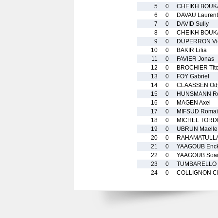
5
0
CHEIKH BOUK
6
0
DAVAU Laurent
7
0
DAVID Sully
8
0
CHEIKH BOUKA
9
0
DUPERRON Vic
10
0
BAKIR Lilia
11
0
FAVIER Jonas
12
0
BROCHIER Tit
13
0
FOY Gabriel
14
0
CLAASSEN Od
15
0
HUNSMANN Ro
16
0
MAGEN Axel
17
0
MIFSUD Romai
18
0
MICHEL TORDE
19
0
UBRUN Maelle
20
0
RAHAMATULLA
21
0
YAAGOUB Enck
22
0
YAAGOUB Soa
23
0
TUMBARELLO 
24
0
COLLIGNON Cl