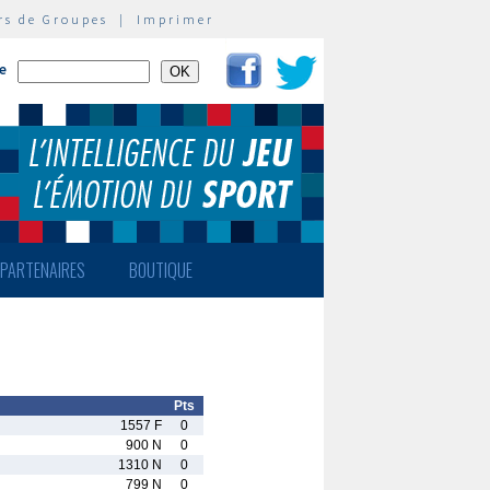
rs de Groupes
|
Imprimer
te
PARTENAIRES
BOUTIQUE
Pts
1557 F
0
900 N
0
1310 N
0
799 N
0