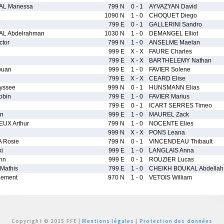
AL Manessa
799 N
0 - 1
AYVAZYAN David
1090 N
1 - 0
CHOQUET Diego
799 E
0 - 1
GALLERINI Sandro
L Abdelrahman
1030 N
1 - 0
DEMANGEL Elliot
tor
799 N
1 - 0
ANSELME Maelan
999 E
X - X
FAURE Charles
799 E
X - X
BARTHELEMY Nathan
ouan
999 E
1 - 0
FAVIER Solene
799 E
X - X
CEARD Elise
yssee
999 N
0 - 1
HUNSMANN Elias
bin
799 E
1 - 0
FAVIER Marius
799 E
0 - 1
ICART SERRES Timeo
n
999 E
1 - 0
MAUREL Zack
UX Arthur
799 N
1 - 0
NOCENTE Elies
999 N
X - X
PONS Leana
 Rosie
799 N
0 - 1
VINCENDEAU Thibault
i
999 E
1 - 0
LANGLAIS Anna
nn
999 E
0 - 1
ROUZIER Lucas
Mathis
799 E
1 - 0
CHEIKH BOUKAL Abdellah
ement
970 N
1 - 0
VETOIS William
Copyright © 2015 FFE |
Mentions légales
|
Protection des données