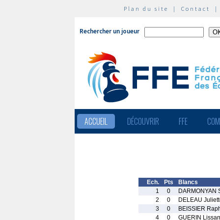
Plan du site
|
Contact
Rechercher un joueur
ACCUEIL
DÉCOUVRIR
FFE
COM
Ech.
Pts
Blancs
1
0
DARMONYAN S
2
0
DELEAU Juliett
3
0
BEISSIER Rap
4
0
GUERIN Lissan