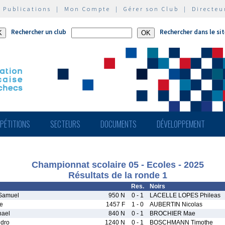
|
Publications
|
Mon Compte
|
Gérer son Club
|
Directeu
Rechercher un club
Rechercher dans le si
PÉTITIONS
SECTEURS
DOCUMENTS
DÉVELOPPEMENT
Championnat scolaire 05 - Ecoles - 2025
Résultats de la ronde 1
Res.
Noirs
amuel
950 N
0 - 1
LACELLE LOPES Phileas
e
1457 F
1 - 0
AUBERTIN Nicolas
hael
840 N
0 - 1
BROCHIER Mae
dro
1240 N
0 - 1
BOSCHMANN Timothe