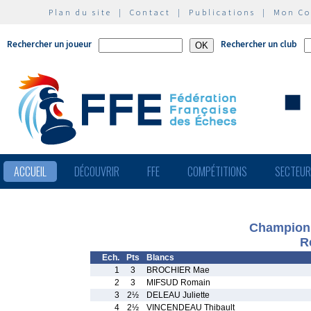
Plan du site
|
Contact
|
Publications
|
Mon C
Rechercher un joueur
Rechercher un club
ACCUEIL
DÉCOUVRIR
FFE
COMPÉTITIONS
SECTEU
Championna
R
Ech.
Pts
Blancs
1
3
BROCHIER Mae
2
3
MIFSUD Romain
3
2½
DELEAU Juliette
4
2½
VINCENDEAU Thibault