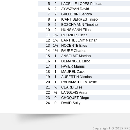
5
2
LACELLE LOPES Phileas
6
2
AYVAZYAN David
7
2
GALLERINI Sandro
8
2
ICART SERRES Timeo
9
2
BOSCHMANN Timothe
10
2
HUNSMANN Elias
11
1½
ROUZIER Lucas
12
1½
BARTHELEMY Nathan
13
1½
NOCENTE Elies
14
1½
FAURE Charles
15
1
ANSELME Maelan
16
1
DEMANGEL Elliot
17
1
FAVIER Marius
18
1
MAUREL Zack
19
1
AUBERTIN Nicolas
20
1
RAHAMATULLA Rosie
21
½
CEARD Elise
22
½
LANGLAIS Anna
23
0
CHOQUET Diego
24
0
DAVID Sully
Copyright © 2015 FFE