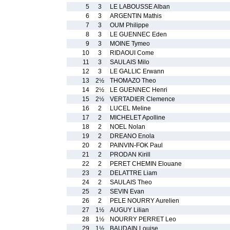
5
3
LE LABOUSSE Alban
6
3
ARGENTIN Mathis
7
3
OUM Philippe
8
3
LE GUENNEC Eden
9
3
MOINE Tymeo
10
3
RIDAOUI Come
11
3
SAULAIS Milo
12
3
LE GALLIC Erwann
13
2½
THOMAZO Theo
14
2½
LE GUENNEC Henri
15
2½
VERTADIER Clemence
16
2
LUCEL Meline
17
2
MICHELET Apolline
18
2
NOEL Nolan
19
2
DREANO Enola
20
2
PAINVIN-FOK Paul
21
2
PRODAN Kirill
22
2
PERET CHEMIN Elouane
23
2
DELATTRE Liam
24
2
SAULAIS Theo
25
2
SEVIN Evan
26
2
PELE NOURRY Aurelien
27
1½
AUGUY Lilian
28
1½
NOURRY PERRET Leo
29
1½
BAUDAIN Louise