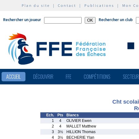
Plan du site
|
Contact
|
Publications
|
Mon C
Rechercher un joueur
Rechercher un club
ACCUEIL
DÉCOUVRIR
FFE
COMPÉTITIONS
SECTEU
Cht scol
R
Ech.
Pts
Blancs
1
4
OLIVIER Ewen
2
4
MALLET Matthew
3
3½
HILLION Thomas
4
3½
BECHERIE Ylan