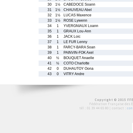
30
1½
CABEDOCE Soann
31
1½
CHAUVEAU Abel
32
1½
LUCAS Maxence
33
1½
ROSE Lywenn
34
1
YVERGNIAUX Loann
35
1
GRAUX Lou-Ann
36
1
JACK Loic
37
1
LE FUR Lenny
38
1
FARCY-BARA Soan
39
1
PAINVIN-FOK Axel
40
½
BOUQUET Anaelle
41
½
COTO Charlotte
42
0
DUHAUTOY Oona
43
0
VITRY Andre
Copyright © 2015 FFE
Fédération Française des 
tél :
01 39 44 65 80
| contact :
con