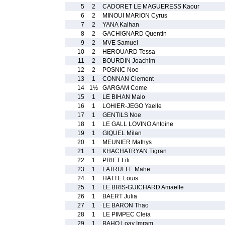
5
2
CADORET LE MAGUERESS Kaour
6
2
MINOUI MARION Cyrus
7
2
YANA Kalhan
8
2
GACHIGNARD Quentin
9
2
MVE Samuel
10
2
HEROUARD Tessa
11
2
BOURDIN Joachim
12
2
POSNIC Noe
13
1
CONNAN Clement
14
1½
GARGAM Come
15
1
LE BIHAN Malo
16
1
LOHIER-JEGO Yaelle
17
1
GENTILS Noe
18
1
LE GALL LOVINO Antoine
19
1
GIQUEL Milan
20
1
MEUNIER Mathys
21
1
KHACHATRYAN Tigran
22
1
PRIET Lili
23
1
LATRUFFE Mahe
24
1
HATTE Louis
25
1
LE BRIS-GUICHARD Amaelle
26
1
BAERT Julia
27
1
LE BARON Thao
28
1
LE PIMPEC Cleia
29
1
BAHO Loay Imram