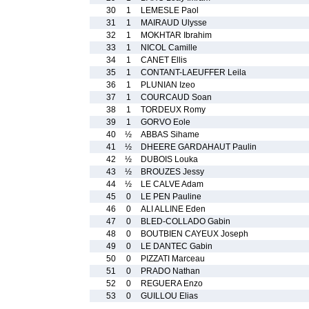
30
1
LEMESLE Paol
31
1
MAIRAUD Ulysse
32
1
MOKHTAR Ibrahim
33
1
NICOL Camille
34
1
CANET Ellis
35
1
CONTANT-LAEUFFER Leila
36
1
PLUNIAN Izeo
37
1
COURCAUD Soan
38
1
TORDEUX Romy
39
1
GORVO Eole
40
½
ABBAS Sihame
41
½
DHEERE GARDAHAUT Paulin
42
½
DUBOIS Louka
43
½
BROUZES Jessy
44
½
LE CALVE Adam
45
0
LE PEN Pauline
46
0
ALI ALLINE Eden
47
0
BLED-COLLADO Gabin
48
0
BOUTBIEN CAYEUX Joseph
49
0
LE DANTEC Gabin
50
0
PIZZATI Marceau
51
0
PRADO Nathan
52
0
REGUERA Enzo
53
0
GUILLOU Elias