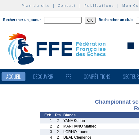
Plan du site
|
Contact
|
Publications
|
Mon C
Rechercher un joueur
Rechercher un club
ACCUEIL
DÉCOUVRIR
FFE
COMPÉTITIONS
SECTEU
Championnat sco
R
Ech.
Pts
Blancs
1
2
YANA Kenan
2
2
MARTIANO Matheo
3
2
LORHO Louen
4
2
DEAL Clemence