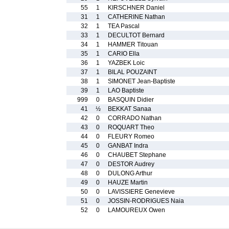
55
1
KIRSCHNER Daniel
31
1
CATHERINE Nathan
32
1
TEA Pascal
33
1
DECULTOT Bernard
34
1
HAMMER Titouan
35
1
CARIO Ella
36
1
YAZBEK Loic
37
1
BILAL POUZAINT
38
1
SIMONET Jean-Baptiste
39
1
LAO Baptiste
999
0
BASQUIN Didier
41
½
BEKKAT Sanaa
42
0
CORRADO Nathan
43
0
ROQUART Theo
44
0
FLEURY Romeo
45
0
GANBAT Indra
46
0
CHAUBET Stephane
47
0
DESTOR Audrey
48
0
DULONG Arthur
49
0
HAUZE Martin
50
0
LAVISSIERE Genevieve
51
0
JOSSIN-RODRIGUES Naia
52
0
LAMOUREUX Owen