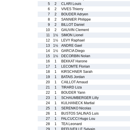
5
2
CLARI Louis
6
2
VIVES Thierry
7
2
BOUDER Adryen
8
2
SANNIER Philippe
9
2
BILLOT Daniel
10
2
GAUVIN Clement
11
1½
SIMON Lionel
12
1½
LEVY Raphael
13
1½
ANDRE Gael
14
1½
GARCIA Diego
15
1½
DECORBIN Nolan
16
1
BEKKAT Harone
17
1
LECOMTE Florian
18
1
KIRSCHNER Sarah
19
1
BATAIS Jordan
20
1
CAILLOT Arnaud
21
1
TIRARD Liza
22
1
BOUDER Yann
23
1
SCHAUMBERGER Lilly
24
1
KULHANECK Martial
25
1
SERENKO Nicolas
26
1
BUSTOS SALINAS Luis
27
1
FALCUCCI Hugo Lou
28
1
TEA Leonard
29
1
REFUVEILLE Sylvain