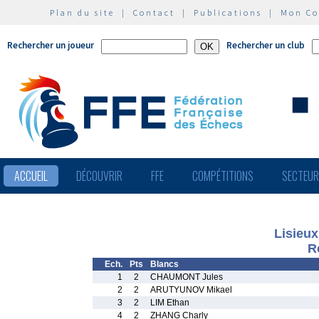
Plan du site
|
Contact
|
Publications
|
Mon C
Rechercher un joueur
Rechercher un club
ACCUEIL
DÉCOUVRIR
FFE
COMPÉTITIONS
SECTEU
Lisieux
R
Ech.
Pts
Blancs
1
2
CHAUMONT Jules
2
2
ARUTYUNOV Mikael
3
2
LIM Ethan
4
2
ZHANG Charly