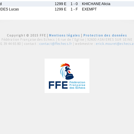
d
1299 E
1 - 0
KHICHANE Alicia
NDES Lucas
1299 E
1 - F
EXEMPT
Copyright © 2015 FFE |
Mentions légales
|
Protection des données
Fédération Française des Echecs |
6 rue de l'Eglise | 92600 ASNIERES SUR SEINE
01 39 44 65 80
| contact :
contact@ffechecs.fr
| webmestre :
erick.mouret@echecs.as