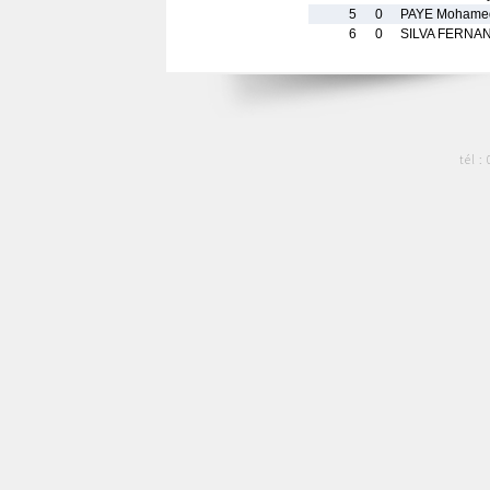
5
0
PAYE Mohame
6
0
SILVA FERNA
tél :