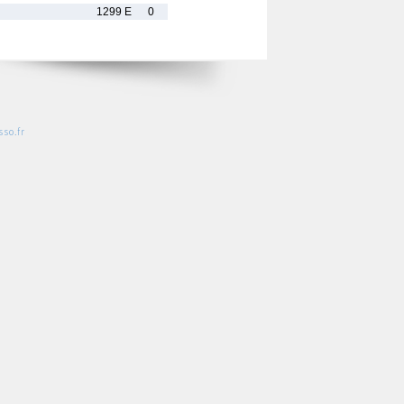
1299 E
0
so.fr