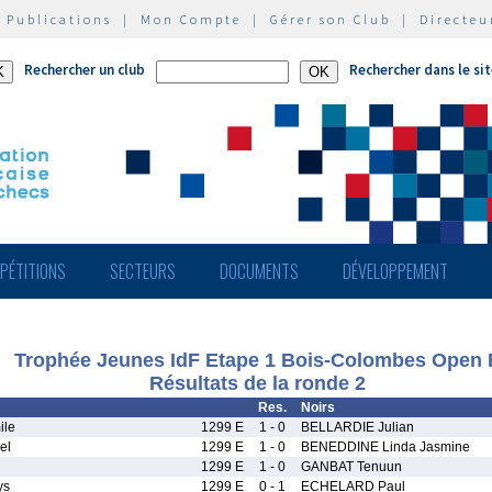
|
Publications
|
Mon Compte
|
Gérer son Club
|
Directeu
Rechercher un club
Rechercher dans le si
PÉTITIONS
SECTEURS
DOCUMENTS
DÉVELOPPEMENT
Trophée Jeunes IdF Etape 1 Bois-Colombes Open 
Résultats de la ronde 2
Res.
Noirs
ile
1299 E
1 - 0
BELLARDIE Julian
el
1299 E
1 - 0
BENEDDINE Linda Jasmine
1299 E
1 - 0
GANBAT Tenuun
ys
1299 E
0 - 1
ECHELARD Paul