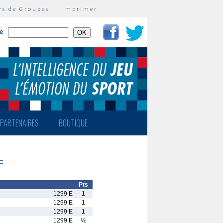
rs de Groupes
|
Imprimer
te
PARTENAIRES
BOUTIQUE
F
Pts
1299 E
1
1299 E
1
1299 E
1
1299 E
½