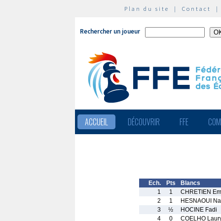
Plan du site
|
Contact
Rechercher un joueur
ACCUEIL
DÉCOUVRIR
FFE
COM
Ech.
Pts
Blancs
1
1
CHRETIEN Em
2
1
HESNAOUI Na
3
½
HOCINE Fadi
4
0
COELHO Laur