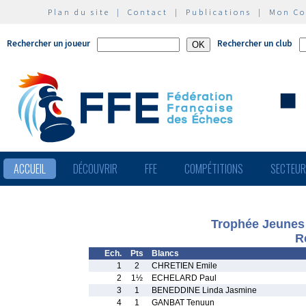
Plan du site
|
Contact
|
Publications
|
Mon C
Rechercher un joueur
Rechercher un club
ACCUEIL
DÉCOUVRIR
FFE
COMPÉTITIONS
SECTEU
Trophée Jeunes
R
Ech.
Pts
Blancs
1
2
CHRETIEN Emile
2
1½
ECHELARD Paul
3
1
BENEDDINE Linda Jasmine
4
1
GANBAT Tenuun