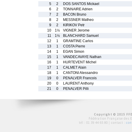
5
2
DOS SANTOS Mickael
6
2
TONNAIRE Adrien
7
2
BACON Bruno
8
2
MESSNER Matheo
9
2
KIRIKOV Petr
10
1½
VIGNER Jerome
11
1½
BLANCHARD Samuel
12
1
GRAMTINE Carlos
13
1
COSTA Pierre
14
1
EGAN Simon
15
1
VANDECAVAYE Nathan
16
1
HURTEVENT Michel
17
1
CALMET Alain
18
1
CANTONI Alessandro
19
0
PENALVER Francois
20
0
LAURENT Anthony
21
0
PENALVER Pilli
Copyright © 2015 FFE
Fédération Française des 
tél :
01 39 44 65 80
| contact :
con