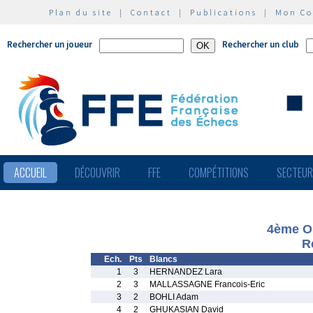
Plan du site
|
Contact
|
Publications
|
Mon C
Rechercher un joueur
Rechercher un club
ACCUEIL
DÉCOUVRIR
FFE
COMPÉTITIONS
SECTEU
4ème O
R
Ech.
Pts
Blancs
1
3
HERNANDEZ Lara
2
3
MALLASSAGNE Francois-Eric
3
2
BOHLI Adam
4
2
GHUKASIAN David