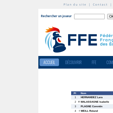
Plan du site
|
Contact
Rechercher un joueur
ACCUEIL
DÉCOUVRIR
FFE
COM
Pl
Nom
1
HERNANDEZ Lara
2
ff
MALASSAGNE Isabelle
3
PLAGNE Corentin
4
f
WEILL Roland