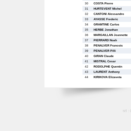
30
COSTA Pierre
31
HURTEVENT Michel
32
CANTONI Alessandro
33
AYASSE Frederic
34
GRAMTINE Carlos
35
HERBE Jonathan
36
MARGAILLAN Jeannette
37
PIERRARD Noah
38
PENALVER Francois
39
PENALVER Pilli
40
GIRAN Claude
41
MISTRAL Cesar
42
RODOLPHE Quentin
43
LAURENT Anthony
44
KIRIKOVA Elizaveta
tél :