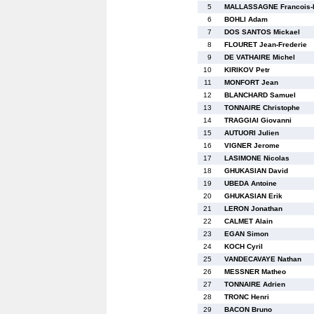
5
MALLASSAGNE Francois-
6
BOHLI Adam
7
DOS SANTOS Mickael
8
FLOURET Jean-Frederie
9
DE VATHAIRE Michel
10
KIRIKOV Petr
11
MONFORT Jean
12
BLANCHARD Samuel
13
TONNAIRE Christophe
14
TRAGGIAI Giovanni
15
AUTUORI Julien
16
VIGNER Jerome
17
LASIMONE Nicolas
18
GHUKASIAN David
19
UBEDA Antoine
20
GHUKASIAN Erik
21
LERON Jonathan
22
CALMET Alain
23
EGAN Simon
24
KOCH Cyril
25
VANDECAVAYE Nathan
26
MESSNER Matheo
27
TONNAIRE Adrien
28
TRONC Henri
29
BACON Bruno