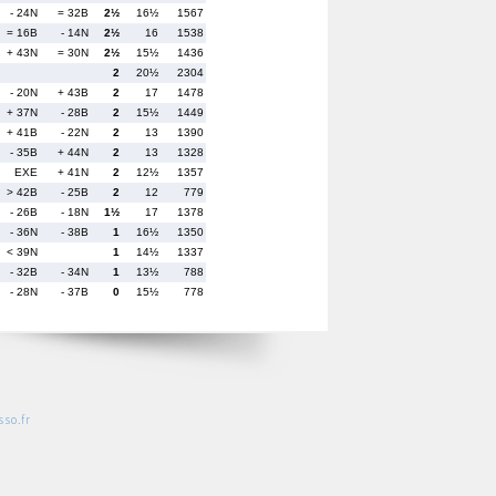
- 24N
= 32B
2½
16½
1567
= 16B
- 14N
2½
16
1538
+ 43N
= 30N
2½
15½
1436
2
20½
2304
- 20N
+ 43B
2
17
1478
+ 37N
- 28B
2
15½
1449
+ 41B
- 22N
2
13
1390
- 35B
+ 44N
2
13
1328
EXE
+ 41N
2
12½
1357
> 42B
- 25B
2
12
779
- 26B
- 18N
1½
17
1378
- 36N
- 38B
1
16½
1350
< 39N
1
14½
1337
- 32B
- 34N
1
13½
788
- 28N
- 37B
0
15½
778
so.fr