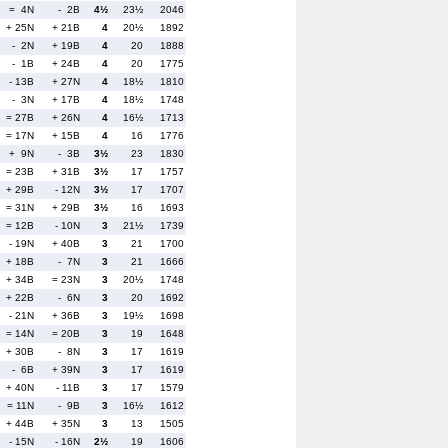
= 4N
- 2B
4½
23½
2046
+ 25N
+ 21B
4
20½
1892
- 2N
+ 19B
4
20
1888
- 1B
+ 24B
4
20
1775
- 13B
+ 27N
4
18½
1810
- 3N
+ 17B
4
18½
1748
= 27B
+ 26N
4
16½
1713
= 17N
+ 15B
4
16
1776
+ 9N
- 3B
3½
23
1830
= 23B
+ 31B
3½
17
1757
+ 29B
- 12N
3½
17
1707
= 31N
+ 29B
3½
16
1693
= 12B
- 10N
3
21½
1739
- 19N
+ 40B
3
21
1700
+ 18B
- 7N
3
21
1666
+ 34B
= 23N
3
20½
1748
+ 22B
- 6N
3
20
1692
- 21N
+ 36B
3
19½
1698
= 14N
= 20B
3
19
1648
+ 30B
- 8N
3
17
1619
- 6B
+ 39N
3
17
1619
+ 40N
- 11B
3
17
1579
= 11N
- 9B
3
16½
1612
+ 44B
+ 35N
3
13
1505
- 15N
- 16N
2½
19
1606