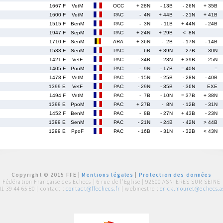
1667 F
VetM
OCC
+ 28N
- 13B
- 26N
+ 35B
1600 F
VetM
PAC
- 4N
+ 44B
- 21N
+ 41B
1515 F
BenM
PAC
- 3N
- 11B
+ 44N
- 24B
1947 F
SepM
PAC
+ 24N
+ 29B
< 8N
1710 F
SenM
ARA
+ 36N
- 2B
- 17N
- 14B
1533 F
SenM
PAC
- 6B
+ 39N
- 27B
- 30N
1421 F
VetF
PAC
- 34B
- 23N
+ 39B
- 25N
1405 F
PouM
PAC
- 9N
- 17B
= 40N
=
1478 F
VetM
PAC
- 15N
- 25B
- 28N
- 40B
1399 E
VetF
PAC
- 29N
- 35B
- 36N
EXE
1494 F
VetM
PAC
- 7B
- 10N
= 37B
+ 38N
1399 E
PpoM
PAC
+ 27B
- 8N
- 12B
- 31N
1452 F
BenM
PAC
- 8B
- 27N
+ 43B
- 23N
1399 E
SenM
PAC
- 21N
- 24B
- 42N
> 44B
1299 E
PpoF
PAC
- 16B
- 31N
- 32B
< 43N
Copyright © 2015 FFE |
Mentions légales
|
Protection des données
Fédération Française des Echecs |
6 rue de l'Eglise | 92600 ASNIERES SUR SEINE
01 39 44 65 80
| contact :
contact@ffechecs.fr
| webmestre :
erick.mouret@echecs.as