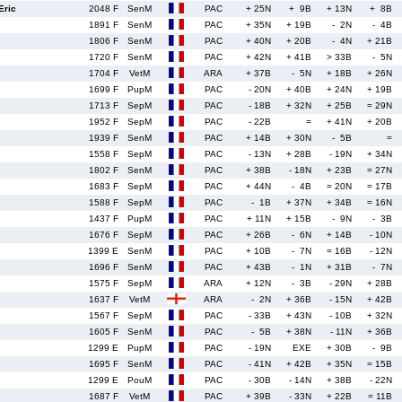
Eric
2048 F
SenM
PAC
+ 25N
+ 9B
+ 13N
+ 8B
1891 F
SenM
PAC
+ 35N
+ 19B
- 2N
- 4B
1806 F
SenM
PAC
+ 40N
+ 20B
- 4N
+ 21B
1720 F
SenM
PAC
+ 42N
+ 41B
> 33B
- 5N
1704 F
VetM
ARA
+ 37B
- 5N
+ 18B
+ 26N
1699 F
PupM
PAC
- 20N
+ 40B
+ 24N
+ 19B
1713 F
SepM
PAC
- 18B
+ 32N
+ 25B
= 29N
1952 F
SepM
PAC
- 22B
=
+ 41N
+ 20B
1939 F
SenM
PAC
+ 14B
+ 30N
- 5B
=
1558 F
SepM
PAC
- 13N
+ 28B
- 19N
+ 34N
1802 F
SenM
PAC
+ 38B
- 18N
+ 23B
= 27N
1683 F
SepM
PAC
+ 44N
- 4B
= 20N
= 17B
1588 F
SepM
PAC
- 1B
+ 37N
+ 34B
= 16N
1437 F
PupM
PAC
+ 11N
+ 15B
- 9N
- 3B
1676 F
SepM
PAC
+ 26B
- 6N
+ 14B
- 10N
1399 E
SenM
PAC
+ 10B
- 7N
= 16B
- 12N
1696 F
SenM
PAC
+ 43B
- 1N
+ 31B
- 7N
1575 F
SepM
ARA
+ 12N
- 3B
- 29N
+ 28B
1637 F
VetM
ARA
- 2N
+ 36B
- 15N
+ 42B
1567 F
SepM
PAC
- 33B
+ 43N
- 10B
+ 32N
1605 F
SenM
PAC
- 5B
+ 38N
- 11N
+ 36B
1299 E
PupM
PAC
- 19N
EXE
+ 30B
- 9B
1695 F
SenM
PAC
- 41N
+ 42B
+ 35N
= 15B
1299 E
PouM
PAC
- 30B
- 14N
+ 38B
- 22N
1687 F
VetM
PAC
+ 39B
- 33N
+ 22B
= 11B