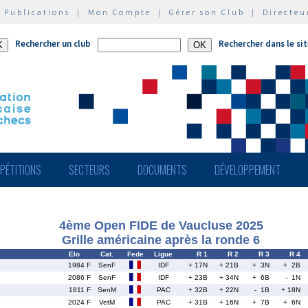
|
Publications
|
Mon Compte
|
Gérer son Club
|
Directeu
Rechercher un club
Rechercher dans le si
PÉTITIONS
SECTEURS
DOCUMENTS
DÉVELOPPEMENT
4ème Open FIDE de Vaucluse 2025
Grille américaine après la ronde 6
Elo
Cat.
Fede
Ligue
R 1
R 2
R 3
R 4
1984 F
SenF
IDF
+ 17N
+ 21B
+ 3N
+ 2B
2086 F
SenF
IDF
+ 23B
+ 34N
+ 6B
- 1N
1811 F
SenM
PAC
+ 32B
+ 22N
- 1B
+ 18N
2024 F
VetM
PAC
+ 31B
+ 16N
+ 7B
+ 6N