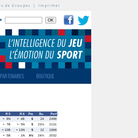
rs de Groupes
|
Imprimer
te
PARTENAIRES
BOUTIQUE
R 5
R 6
Pts
Bu.
Perf
+ 8N
+ 4B
6
24
2498
+ 7B
+ 5N
5
23½
2131
+ 10B
+ 13N
5
22
1968
= 5B
- 1N
4½
24½
2032