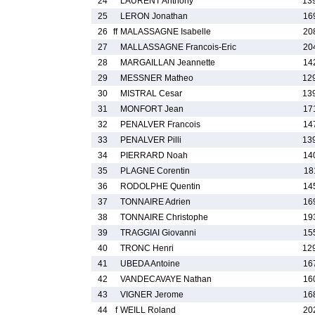
24
LAURENT Anthony
13
25
LERON Jonathan
16
26
ff
MALASSAGNE Isabelle
20
27
MALLASSAGNE Francois-Eric
20
28
MARGAILLAN Jeannette
14
29
MESSNER Matheo
12
30
MISTRAL Cesar
13
31
MONFORT Jean
17
32
PENALVER Francois
14
33
PENALVER Pilli
13
34
PIERRARD Noah
14
35
PLAGNE Corentin
18
36
RODOLPHE Quentin
14
37
TONNAIRE Adrien
16
38
TONNAIRE Christophe
19
39
TRAGGIAI Giovanni
15
40
TRONC Henri
12
41
UBEDA Antoine
16
42
VANDECAVAYE Nathan
16
43
VIGNER Jerome
16
44
f
WEILL Roland
20