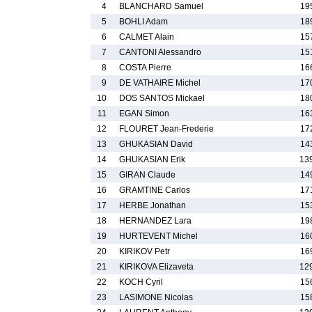
4
BLANCHARD Samuel
19
5
BOHLI Adam
18
6
CALMET Alain
15
7
CANTONI Alessandro
15
8
COSTA Pierre
16
9
DE VATHAIRE Michel
17
10
DOS SANTOS Mickael
18
11
EGAN Simon
16
12
FLOURET Jean-Frederie
17
13
GHUKASIAN David
14
14
GHUKASIAN Erik
13
15
GIRAN Claude
14
16
GRAMTINE Carlos
17
17
HERBE Jonathan
15
18
HERNANDEZ Lara
19
19
HURTEVENT Michel
16
20
KIRIKOV Petr
16
21
KIRIKOVA Elizaveta
12
22
KOCH Cyril
15
23
LASIMONE Nicolas
15