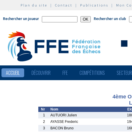
Plan du site
|
Contact
|
Publications
|
Mon C
Rechercher un joueur
Rechercher un club
ACCUEIL
DÉCOUVRIR
FFE
COMPÉTITIONS
SECTEU
4ème O
L
Nr
Nom
El
1
AUTUORI Julien
18
2
AYASSE Frederic
19
3
BACON Bruno
16