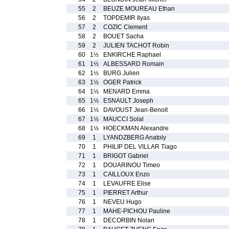
55
2
BEUZE MOUREAU Ethan
56
2
TOPDEMIR Ilyas
57
2
COZIC Clement
58
2
BOUET Sacha
59
2
JULIEN TACHOT Robin
60
1½
ENKIRCHE Raphael
61
1½
ALBESSARD Romain
62
1½
BURG Julien
63
1½
OGER Patrick
64
1½
MENARD Emma
65
1½
ESNAULT Joseph
66
1½
DAVOUST Jean-Benoit
67
1½
MAUCCI Solal
68
1½
HOECKMAN Alexandre
69
1
LYANDZBERG Anatoly
70
1
PHILIP DEL VILLAR Tiago
71
1
BRIGOT Gabriel
72
1
DOUARINOU Timeo
73
1
CAILLOUX Enzo
74
1
LEVAUFRE Elise
75
1
PIERRET Arthur
76
1
NEVEU Hugo
77
1
MAHE-PICHOU Pauline
78
1
DECORBIN Nolan