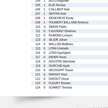
104
1
NOTO Augustin
105
1
ELIE Nicolas
106
1
CAILLIBOT Nell
107
1
SEFFAR Amir
108
1
GENEVIEVE Eindy
109
1
TOUMERT BALLAND Amenzo
110
½
SIMON Pablo
111
0
CAUVIGNY Eleanna
112
0
RAMOND Lohann
113
0
SEJOR Johan
114
0
WALLON Matthieu
115
0
LITAN Undrakh
116
0
LITAN Egshiglen
117
0
DIDIER Noan
118
0
HOUSTIN Stanislaw
119
0
OURCHID Ayah
120
0
HEUSSAFF Youen
121
0
PARANT Paul
122
0
DAVOUT Oscar
123
0
FLEURY Romeo
124
0
GUIMIOT Thomas