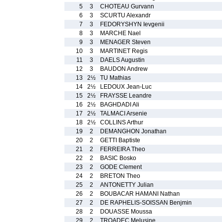
5
3
CHOTEAU Gurvann
6
3
SCURTU Alexandr
7
3
FEDORYSHYN Ievgenii
8
3
MARCHE Nael
9
3
MENAGER Steven
10
3
MARTINET Regis
11
3
DAELS Augustin
12
3
BAUDON Andrew
13
2½
TU Mathias
14
2½
LEDOUX Jean-Luc
15
2½
FRAYSSE Leandre
16
2½
BAGHDADI Ali
17
2½
TALMACI Arsenie
18
2½
COLLINS Arthur
19
2
DEMANGHON Jonathan
20
2
GETTI Baptiste
21
2
FERREIRA Theo
22
2
BASIC Bosko
23
2
GODE Clement
24
2
BRETON Theo
25
2
ANTONETTY Julian
26
2
BOUBACAR HAMANI Nathan
27
2
DE RAPHELIS-SOISSAN Benjmin
28
2
DOUASSE Moussa
29
2
TROADEC Melusine