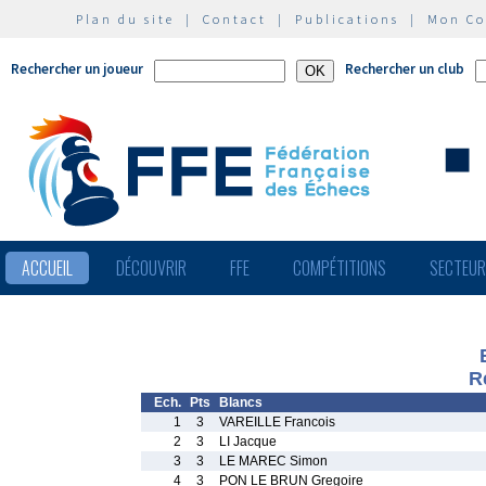
Plan du site
|
Contact
|
Publications
|
Mon C
Rechercher un joueur
Rechercher un club
ACCUEIL
DÉCOUVRIR
FFE
COMPÉTITIONS
SECTEU
R
Ech.
Pts
Blancs
1
3
VAREILLE Francois
2
3
LI Jacque
3
3
LE MAREC Simon
4
3
PON LE BRUN Gregoire