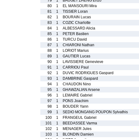
79
1
BAUGET ZHENG Enzo
80
1
EL MANSOURI Mira
81
1
TISSIER Loran
82
1
BOURAIN Lucas
83
1
COZIC Charlotte
84
1
ALBESSARD Alicia
85
1
PETER Bastien
86
1
TURCU David
87
1
CHIARONI Nathan
88
1
LORIOT Marius
89
1
GAUTIER Lucas
90
1
LAVISSIERE Genevieve
91
1
CARRIOU Paul
92
1
DUVIC RODRIGUES Gaspard
93
1
DAMBRINE Gaspard
94
1
CHAUDON Nino
95
1
GHAWZALIAN Arsene
96
1
LEMAIRE Gabriel
97
1
PONS Joachim
98
1
BOUDER Yann
99
1
SEDIO MONGANG POUPON Sylvathis
100
1
FRANGEUL Gabriel
101
1
BEEDASSEE Varma
102
1
MENAGER Jules
103
1
BLONDIN Damien