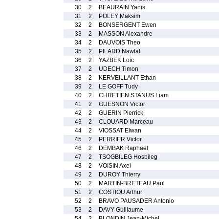
30
2
BEAURAIN Yanis
31
2
POLEY Maksim
32
2
BONSERGENT Ewen
33
2
MASSON Alexandre
34
2
DAUVOIS Theo
35
2
PILARD Nawfal
36
2
YAZBEK Loic
37
2
UDECH Timon
38
2
KERVEILLANT Ethan
39
2
LE GOFF Tudy
40
2
CHRETIEN STANUS Liam
41
2
GUESNON Victor
42
2
GUERIN Pierrick
43
2
CLOUARD Marceau
44
2
VIOSSAT Elwan
45
2
PERRIER Victor
46
2
DEMBAK Raphael
47
2
TSOGBILEG Hosbileg
48
2
VOISIN Axel
49
2
DUROY Thierry
50
2
MARTIN-BRETEAU Paul
51
2
COSTIOU Arthur
52
2
BRAVO PAUSADER Antonio
53
2
DAVY Guillaume
54
2
BLONDIN Jean-Michel