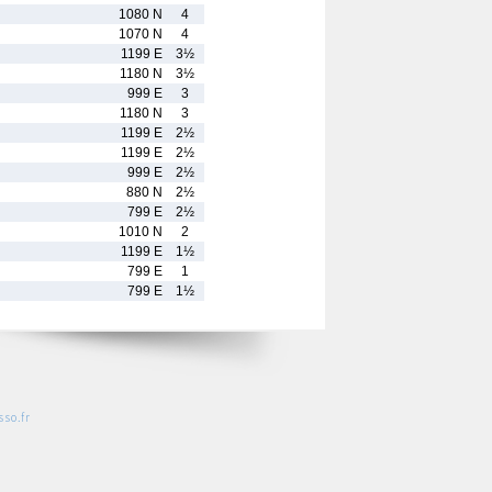
1080 N
4
1070 N
4
1199 E
3½
1180 N
3½
999 E
3
1180 N
3
1199 E
2½
1199 E
2½
999 E
2½
880 N
2½
799 E
2½
1010 N
2
1199 E
1½
799 E
1
799 E
1½
so.fr