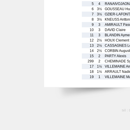
5
4
RANAIVOJAONA 
6
3½
GOUSSEAU Hu
7
3½
OZIER-LAFONT
8
3½
KNEUSS Antton
9
3
AMIRAULT Pasc
10
3
DAVID Claire
11
3
BLANDIN Aymer
12
2½
HOUX Clement
13
2½
CASSAGNES L
14
2½
CORBIN August
15
2
PARTY Alexis
299
2
CHEMINADE Sy
17
1½
VILLEMAINE Ar
18
1½
ARRAULT Nadi
19
1
VILLEMAINE M
tél :