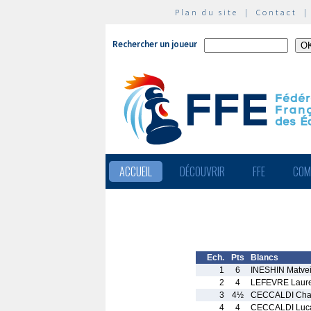
Plan du site
|
Contact
Rechercher un joueur
ACCUEIL
DÉCOUVRIR
FFE
COM
Ech.
Pts
Blancs
1
6
INESHIN Matve
2
4
LEFEVRE Laur
3
4½
CECCALDI Char
4
4
CECCALDI Luc