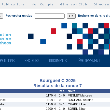
|
Publications
|
Mon Compte
|
Gérer son Club
|
Directeu
Rechercher un club
Rechercher dans le si
PÉTITIONS
SECTEURS
DOCUMENTS
DÉVELOPPEMENT
Bourgueil C 2025
Résultats de la ronde 7
Res.
Noirs
i
1170 N
1 - 0
MESLET Marceau
ence
1199 E
0 - 1
BUGEAUD Antoine
lie
1150 N
0 - 1
CHABOT Axel
a
1200 N
1 - 0
SOREL Ethan