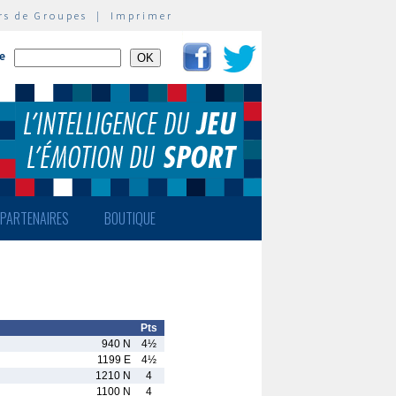
rs de Groupes
|
Imprimer
te
PARTENAIRES
BOUTIQUE
Pts
940 N
4½
1199 E
4½
1210 N
4
1100 N
4