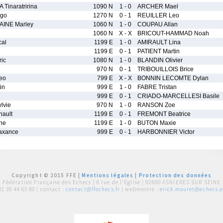
Tinaratririna
1090 N
1 - 0
ARCHER Mael
go
1270 N
0 - 1
REUILLER Leo
AINE Marley
1060 N
1 - 0
COUPAU Allan
1060 N
X - X
BRICOUT-HAMMAD Noah
al
1199 E
1 - 0
AMIRAULT Lina
1199 E
0 - 1
PATIENT Martin
ic
1080 N
1 - 0
BLANDIN Olivier
970 N
0 - 1
TRIBOUILLOIS Brice
eo
799 E
X - X
BONNIN LECOMTE Dylan
in
999 E
1 - 0
FABRE Tristan
999 E
0 - 1
CRIADO-MARCELLESI Basile
lvie
970 N
1 - 0
RANSON Zoe
nault
1199 E
0 - 1
FREMONT Beatrice
ne
1199 E
1 - 0
BUTON Maxie
axance
999 E
0 - 1
HARBONNIER Victor
Copyright © 2015 FFE |
Mentions légales
|
Protection des données
Fédération Française des Echecs |
6 rue de l'Eglise | 92600 ASNIERES SUR SEINE
01 39 44 65 80
| contact :
contact@ffechecs.fr
| webmestre :
erick.mouret@echecs.as