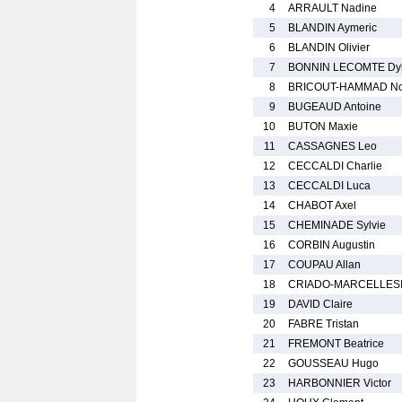
4
ARRAULT Nadine
5
BLANDIN Aymeric
6
BLANDIN Olivier
7
BONNIN LECOMTE Dy
8
BRICOUT-HAMMAD N
9
BUGEAUD Antoine
10
BUTON Maxie
11
CASSAGNES Leo
12
CECCALDI Charlie
13
CECCALDI Luca
14
CHABOT Axel
15
CHEMINADE Sylvie
16
CORBIN Augustin
17
COUPAU Allan
18
CRIADO-MARCELLESI 
19
DAVID Claire
20
FABRE Tristan
21
FREMONT Beatrice
22
GOUSSEAU Hugo
23
HARBONNIER Victor