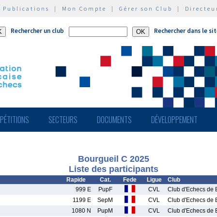
|
Publications
|
Mon Compte
|
Gérer son Club
|
Directeu
Rechercher un club
Rechercher dans le si
PÉTITIONS
SECTEURS
DOCUMENTS
DÉVELOPPEMENT
Bourgueil C 2025
Liste des participants
Rapide
Cat.
Fede
Ligue
Club
999 E
PupF
CVL
Club d'Echecs de 
1199 E
SepM
CVL
Club d'Echecs de 
1080 N
PupM
CVL
Club d'Echecs de 