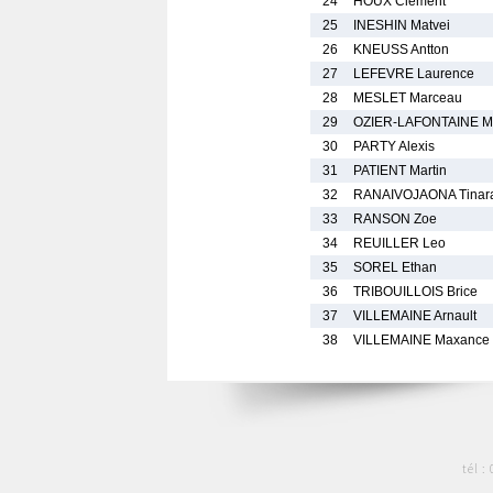
24
HOUX Clement
25
INESHIN Matvei
26
KNEUSS Antton
27
LEFEVRE Laurence
28
MESLET Marceau
29
OZIER-LAFONTAINE M
30
PARTY Alexis
31
PATIENT Martin
32
RANAIVOJAONA Tinarat
33
RANSON Zoe
34
REUILLER Leo
35
SOREL Ethan
36
TRIBOUILLOIS Brice
37
VILLEMAINE Arnault
38
VILLEMAINE Maxance
tél :