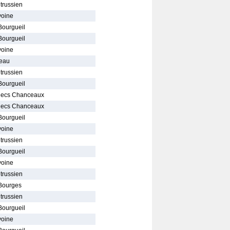
trussien
voine
Bourgueil
Bourgueil
voine
geau
trussien
Bourgueil
hecs Chanceaux
hecs Chanceaux
Bourgueil
voine
trussien
Bourgueil
voine
trussien
Bourges
trussien
Bourgueil
voine