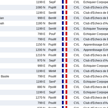
1199 E
SepF
CVL
Echiquier Corpope
1080 N
PupM
CVL
Club d'Echecs d'A
1199 E
SenM
CVL
Club d'Echecs de 
lan
999 E
BenM
CVL
Club d'Echecs de 
oah
1180 N
BenM
CVL
Club d'Echecs d'A
1199 E
SenM
CVL
Echiquier Touran
799 E
PouF
CVL
Echiquier Corpope
799 E
PouM
CVL
Club d'Echecs de 
1150 N
PupM
CVL
Apprentissage Ec
1200 N
PupM
CVL
Apprentissage Ec
1210 N
PouM
CVL
Club d'Echecs de 
970 N
SepF
CVL
Club d'Echecs d'A
999 E
PupM
CVL
Echiquier Corpope
1199 E
MinM
CVL
Club d'Echecs de 
Basile
799 E
PouM
CVL
Club d'Echecs d'A
1199 E
SenF
CVL
Echiquier Corpope
880 N
PpoM
CVL
Club d'Echecs de 
1199 E
SepF
CVL
Echiquier Corpope
1270 N
PpoM
CVL
Club d'Echecs de 
799 E
PouM
CVL
Club d'Echecs d'A