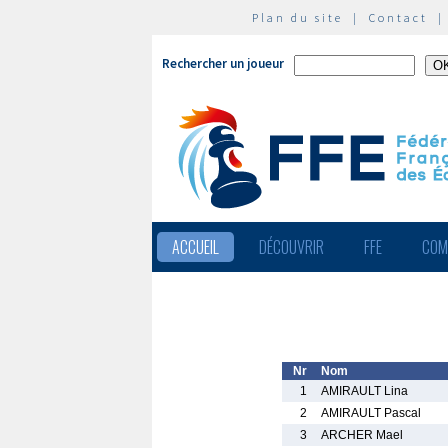
Plan du site
|
Contact
Rechercher un joueur
ACCUEIL
DÉCOUVRIR
FFE
COM
Nr
Nom
1
AMIRAULT Lina
2
AMIRAULT Pascal
3
ARCHER Mael