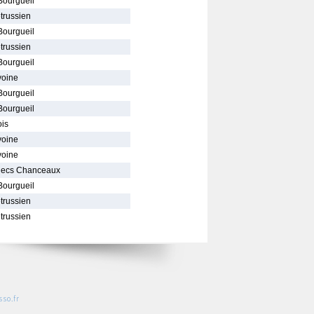
Bourgueil
trussien
Bourgueil
trussien
Bourgueil
voine
Bourgueil
Bourgueil
is
voine
voine
hecs Chanceaux
Bourgueil
trussien
trussien
so.fr