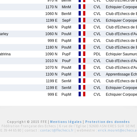
970 N
BenM
CVL
Club d'Echecs de 
1170 N
MinM
CVL
Echiquier Corpope
1060 N
BenM
CVL
Club d'Echecs de 
1199 E
SepF
CVL
Echiquier Corpope
940 N
PupM
CVL
Club d'Echecs de 
arley
1060 N
PouM
CVL
Club d'Echecs d'A
999 E
PupM
CVL
Club d'Echecs de 
1180 N
PouM
CVL
Club d'Echecs de 
ririna
1090 N
PupF
PDL
Echiquier Saumuro
1010 N
PouF
CVL
Club d'Echecs d'A
1070 N
PouM
CVL
Club d'Echecs d'A
1100 N
PupM
CVL
Apprentissage Ec
1199 E
SenM
CVL
Club d'Echecs de 
1199 E
SenM
CVL
Echiquier Corpope
999 E
PupM
CVL
Echiquier Corpope
Copyright © 2015 FFE |
Mentions légales
|
Protection des données
Fédération Française des Echecs |
6 rue de l'Eglise | 92600 ASNIERES SUR SEINE
01 39 44 65 80
| contact :
contact@ffechecs.fr
| webmestre :
erick.mouret@echecs.as