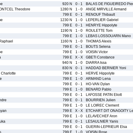
oe
920 N
0 - 1
BALAS DE FIGUEIREDO Pier
ONTCEL Theodore
1280 N
1 - 0
ANGE MIRVILLE Armand
799 E
0 - 1
RENOUF Thibault
me
1230 N
1 - 0
LEPERLIER Gabriel
799 E
0 - 1
HENRYE Hippolyte
1190 N
1 - 0
ROULETTE Tom
799 E
1 - 0
LEBAS LOSSOUARN Mano
aphael
1160 N
1 - 0
THOMAS Alexis
799 E
0 - 1
BOUTS Selena
oe
799 E
1 - 0
VOISIN Victor
a
799 E
X - X
GBETI Constance
940 N
1 - 0
DIARRA Issa
830 N
0 - 1
HADDAD BERNIER Yoni
Charlotte
799 E
0 - 1
HERVE Hippolyte
e
799 E
1 - 0
ARMAND Lena
799 E
0 - 1
HO-VAN Dylan
799 E
1 - 0
BENARD Pablo
799 E
0 - 1
LAFOSSE PATIN Eliott
ndre
799 E
0 - 1
BOURRIEN Julien
799 E
1 - 0
LE LOIREC Clement
ayan
799 E
X - X
ETCHART DIT ONAGOITY L
799 E
1 - 0
LELAVECHEF Aron
uka
799 E
0 - 1
LESAULNIER Yanis
799 E
0 - 1
GUERIN-LEPRIEUR Elsa
s
799 E
1 - 0
VOISIN Rose