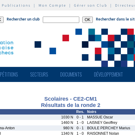
|
Publications
|
Mon Compte
|
Gérer son Club
|
Directeu
Rechercher un club
Rechercher dans le si
PÉTITIONS
SECTEURS
DOCUMENTS
DÉVELOPPEMENT
Scolaires - CE2-CM1
Résultats de la ronde 2
Res.
Noirs
1030 N
0 - 1
MASSUE Oscar
1460 N
1 - 0
LAISNEY Geoffrey
a-Anton
980 N
0 - 1
BOULE PERCHEY Marius
l
1340 N
1 - 0
RAISONNET Nolan