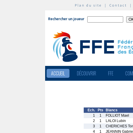
Plan du site
|
Contact
Rechercher un joueur
ACCUEIL
DÉCOUVRIR
FFE
COM
Ech.
Pts
Blancs
1
1
FOLLIOT Mael
2
1
LALOI Lubin
3
1
CHERICHES Tom
4
1
JEANNIN Gabrie