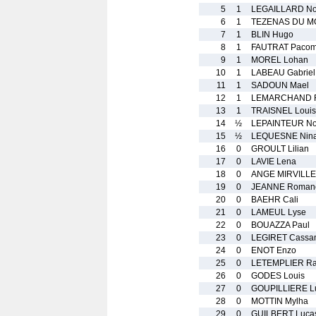
5
1
LEGAILLARD N
6
1
TEZENAS DU M
7
1
BLIN Hugo
8
1
FAUTRAT Paco
9
1
MOREL Lohan
10
1
LABEAU Gabriel
11
1
SADOUN Mael
12
1
LEMARCHAND R
13
1
TRAISNEL Louis
14
½
LEPAINTEUR N
15
½
LEQUESNE Nin
16
0
GROULT Lilian
17
0
LAVIE Lena
18
0
ANGE MIRVILLE 
19
0
JEANNE Roman
20
0
BAEHR Cali
21
0
LAMEUL Lyse
22
0
BOUAZZA Paul
23
0
LEGIRET Cassa
24
0
ENOT Enzo
25
0
LETEMPLIER R
26
0
GODES Louis
27
0
GOUPILLIERE L
28
0
MOTTIN Mylha
29
0
GUILBERT Luca