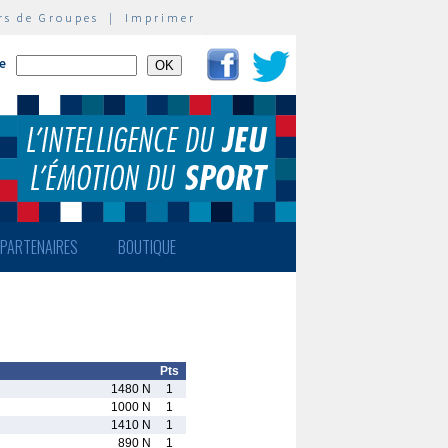
rs de Groupes
|
Imprimer
te
PARTENAIRES
BOUTIQUE
Pts
1480 N
1
1000 N
1
1410 N
1
890 N
1