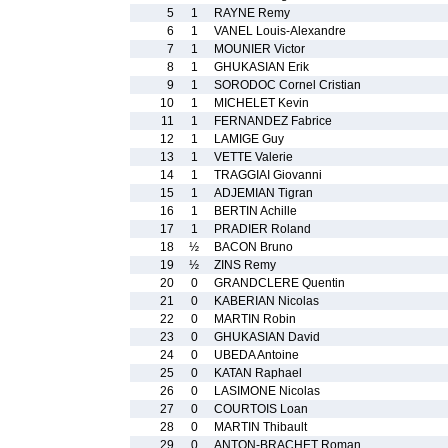
5
1
RAYNE Remy
6
1
VANEL Louis-Alexandre
7
1
MOUNIER Victor
8
1
GHUKASIAN Erik
9
1
SORODOC Cornel Cristian
10
1
MICHELET Kevin
11
1
FERNANDEZ Fabrice
12
1
LAMIGE Guy
13
1
VETTE Valerie
14
1
TRAGGIAI Giovanni
15
1
ADJEMIAN Tigran
16
1
BERTIN Achille
17
1
PRADIER Roland
18
½
BACON Bruno
19
½
ZINS Remy
20
0
GRANDCLERE Quentin
21
0
KABERIAN Nicolas
22
0
MARTIN Robin
23
0
GHUKASIAN David
24
0
UBEDA Antoine
25
0
KATAN Raphael
26
0
LASIMONE Nicolas
27
0
COURTOIS Loan
28
0
MARTIN Thibault
29
0
ANTON-BRACHET Roman