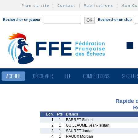
Plan du site
|
Contact
|
Publications
|
Mon C
Rechercher un joueur
Rechercher un club
ACCUEIL
DÉCOUVRIR
FFE
COMPÉTITIONS
SECTEU
Rapide 
R
Ech.
Pts
Blancs
1
1
BARRET Simon
2
1
GUILLAUME Jean-Tristan
3
1
SAURET Jordan
4
1
RAOUX Morgan