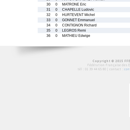
30
0
MATRONE Eric
31
0
CHAPELLE Ludovic
32
0
HURTEVENT Michel
33
0
GONNET Emmanuel
34
0
CONTIGNON Richard
35
0
LEGROS Remi
36
0
MATHIEU Edwige
Copyright © 2015 FFE
Fédération Française des 
tél :
01 39 44 65 80
| contact :
con