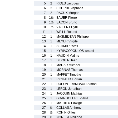
5
2
RIOLS Jacques
6
2
COURBI Stephane
7
2
RAOUX Morgan
8
1½
BAUER Pierre
9
1½
BACON Bruno
10
1½
VINCENT Cyril
11
1
WEILL Roland
12
1
MASMEJEAN Philippe
13
1
MEYER Virgile
14
1
SCHMITZ Yves
15
1
KYRIACOPOULOS Ismael
16
1
NAUDIN Mathis
17
1
DISQUIN Jean
18
1
MADAR Michael
19
1
MORNAS Thomas
20
1
MAFFET Timothe
21
1
RICHAUD Florian
22
1
DUPONT-RAMBAUD Simon
23
1
LERON Jonathan
24
1
JACQUIN Mathias
25
1
GRANDCLERE Pierre
26
1
MATHIEU Edwige
27
½
COLLAS Anthony
28
½
RONIN Gilles
29
0
NOREST Philippe