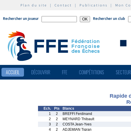
Plan du site
|
Contact
|
Publications
|
Mon C
Rechercher un joueur
Rechercher un club
ACCUEIL
DÉCOUVRIR
FFE
COMPÉTITIONS
SECTEU
Rapide 
R
Ech.
Pts
Blancs
1
2
BREFFI Ferdinand
2
2
MEYNARD Thibault
3
2
COSTA Jean-Yves
4
2
ADJEMIAN Tigran