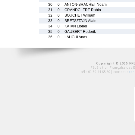
30
0
ANTON-BRACHET Noam
31
0
GRANDCLERE Robin
32
0
BOUCHET William
33
0
BRETSZTAJN Alain
34
0
KATAN Lionel
35
0
GAUBERT Roderik
36
0
LAHGUI Anas
Copyright © 2015 FFE
Fédération Française des 
tél :
01 39 44 65 80
| contact :
con