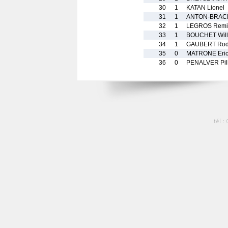
30
1
KATAN Lionel
31
1
ANTON-BRAC
32
1
LEGROS Remi
33
1
BOUCHET Will
34
1
GAUBERT Rod
35
0
MATRONE Eri
36
0
PENALVER Pill
tél :