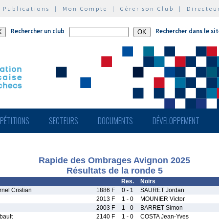
|
Publications
|
Mon Compte
|
Gérer son Club
|
Directeu
Rechercher un club
Rechercher dans le si
PÉTITIONS
SECTEURS
DOCUMENTS
DÉVELOPPEMENT
Rapide des Ombrages Avignon 2025
Résultats de la ronde 5
Res.
Noirs
el Cristian
1886 F
0 - 1
SAURET Jordan
2013 F
1 - 0
MOUNIER Victor
2003 F
1 - 0
BARRET Simon
ault
2140 F
1 - 0
COSTA Jean-Yves