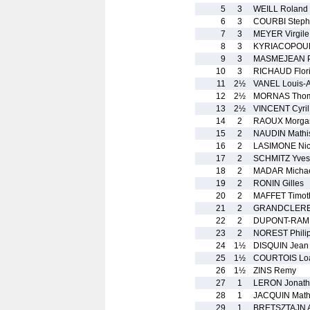
5
3
WEILL Roland
6
3
COURBI Step
7
3
MEYER Virgile
8
3
KYRIACOPOUL
9
3
MASMEJEAN Ph
10
3
RICHAUD Flor
11
2½
VANEL Louis-A
12
2½
MORNAS Tho
13
2½
VINCENT Cyril
14
2
RAOUX Morga
15
2
NAUDIN Mathi
16
2
LASIMONE Nic
17
2
SCHMITZ Yves
18
2
MADAR Micha
19
2
RONIN Gilles
20
2
MAFFET Timot
21
2
GRANDCLERE 
22
2
DUPONT-RAM
23
2
NOREST Phili
24
1½
DISQUIN Jean
25
1½
COURTOIS Lo
26
1½
ZINS Remy
27
1
LERON Jonat
28
1
JACQUIN Math
29
1
BRETSZTAJN A