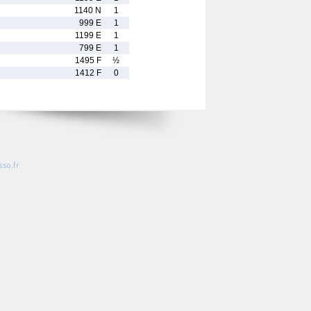
1140 N
1
999 E
1
1199 E
1
799 E
1
1495 F
½
1412 F
0
so.fr