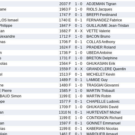
2037 F
1 - 0
ADJEMIAN Tigran
hane
1963 F
1 - 0
RIOLS Jacques
1747 F
0 - 1
BREFFI Ferdinand
OS Ismael
1740 E
0 - 1
FERNANDEZ Fabrice
ilippe
1847 F
0 - 1
GUILLAUME Jean-Tristan
ian
1682 F
X - X
VETTE Valerie
lexandre
1712 F
1 - 0
BACON Bruno
mas
1706 F
0 - 1
COLLAS Anthony
1624 F
0 - 1
PRADIER Roland
n
1736 F
1 - 0
UBEDA Antoine
s
1731 F
1 - 0
BRETON Delphine
olas
1564 F
1 - 0
GHUKASIAN Erik
1559 F
X - X
GRANDCLERE Quentin
el
1513 F
0 - 1
MICHELET Kevin
1489 F
0 - 1
LAMIGE Guy
he
1480 F
1 - 0
TRAGGIAI Giovanni
Pierre
1585 F
1 - 0
MARTIN Thibault
BAUD Simon
1199 E
1 - 0
MARTIN Robin
ppe
1577 F
0 - 1
CHAPELLE Ludovic
1709 F
1 - 0
GHUKASIAN David
an
1310 N
0 - 1
HURTEVENT Michel
1199 E
1 - 0
CONTIGNON Richard
han
1597 F
0 - 1
GONNET Emmanuel
ias
1199 E
0 - 1
KABERIAN Nicolas
lain
1461 F
0 - 1
MARQUER Arnaud