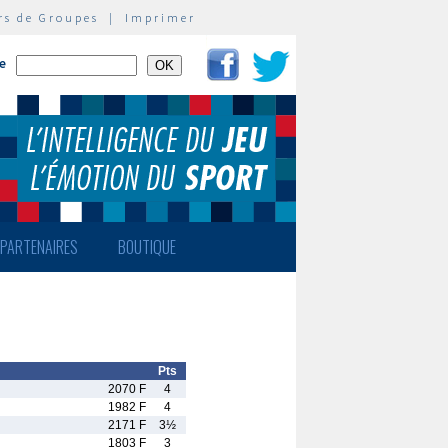
rs de Groupes
|
Imprimer
te
PARTENAIRES
BOUTIQUE
Pts
2070 F
4
1982 F
4
2171 F
3½
1803 F
3