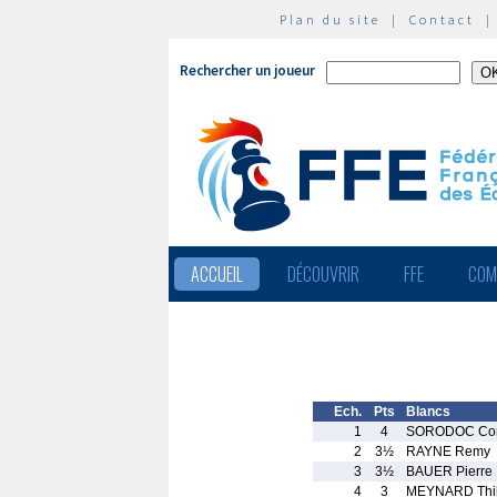
Plan du site
|
Contact
Rechercher un joueur
ACCUEIL
DÉCOUVRIR
FFE
COM
Ech.
Pts
Blancs
1
4
SORODOC Corn
2
3½
RAYNE Remy
3
3½
BAUER Pierre
4
3
MEYNARD Thib