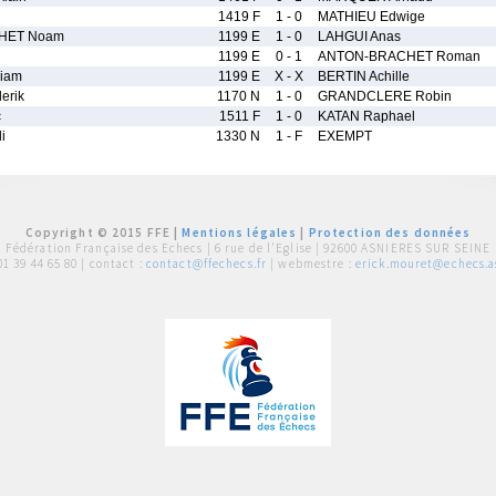
1419 F
1 - 0
MATHIEU Edwige
HET Noam
1199 E
1 - 0
LAHGUI Anas
1199 E
0 - 1
ANTON-BRACHET Roman
iam
1199 E
X - X
BERTIN Achille
erik
1170 N
1 - 0
GRANDCLERE Robin
c
1511 F
1 - 0
KATAN Raphael
i
1330 N
1 - F
EXEMPT
Copyright © 2015 FFE |
Mentions légales
|
Protection des données
Fédération Française des Echecs |
6 rue de l'Eglise | 92600 ASNIERES SUR SEINE
01 39 44 65 80
| contact :
contact@ffechecs.fr
| webmestre :
erick.mouret@echecs.as