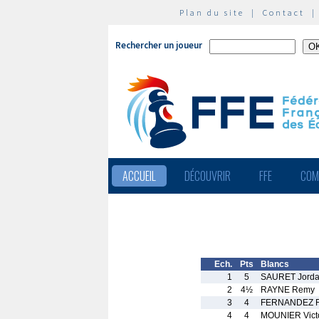
Plan du site
|
Contact
Rechercher un joueur
ACCUEIL
DÉCOUVRIR
FFE
COM
Ech.
Pts
Blancs
1
5
SAURET Jord
2
4½
RAYNE Remy
3
4
FERNANDEZ F
4
4
MOUNIER Vict