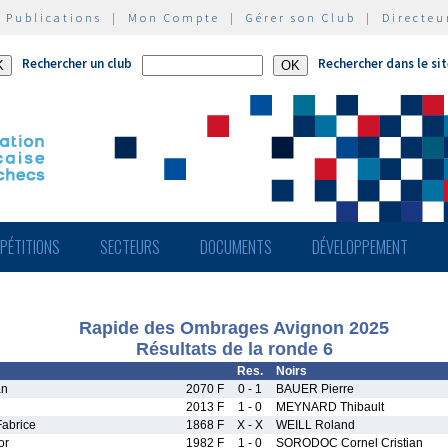
|
Publications
|
Mon Compte
|
Gérer son Club
|
Directeu
Rechercher un club
Rechercher dans le si
PÉTITIONS
SECTEURS
DOCUMENTS
DÉVELOPPEMENT
Rapide des Ombrages Avignon 2025
Résultats de la ronde 6
Res.
Noirs
an
2070 F
0 - 1
BAUER Pierre
2013 F
1 - 0
MEYNARD Thibault
abrice
1868 F
X - X
WEILL Roland
or
1982 F
1 - 0
SORODOC Cornel Cristian