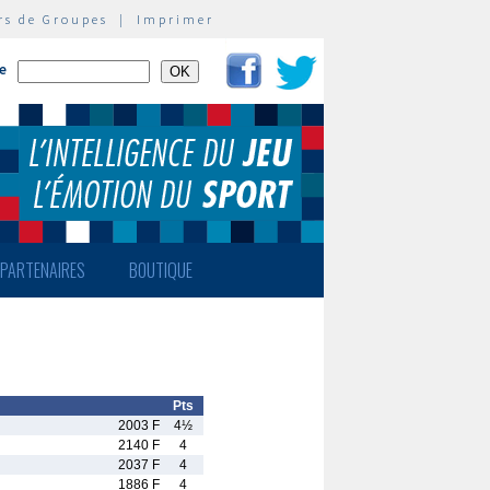
rs de Groupes
|
Imprimer
te
PARTENAIRES
BOUTIQUE
Pts
2003 F
4½
2140 F
4
2037 F
4
1886 F
4