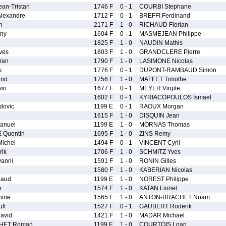
an-Tristan
1746 F
0 - 1
COURBI Stephane
lexandre
1712 F
0 - 1
BREFFI Ferdinand
n
2171 F
1 - 0
RICHAUD Florian
ny
1604 F
0 - 1
MASMEJEAN Philippe
1825 F
1 - 0
NAUDIN Mathis
ves
1803 F
1 - 0
GRANDCLERE Pierre
ran
1790 F
1 - 0
LASIMONE Nicolas
s
1776 F
0 - 1
DUPONT-RAMBAUD Simon
and
1756 F
1 - 0
MAFFET Timothe
in
1677 F
0 - 1
MEYER Virgile
1602 F
0 - 1
KYRIACOPOULOS Ismael
dovic
1199 E
0 - 1
RAOUX Morgan
1615 F
1 - 0
DISQUIN Jean
anuel
1199 E
1 - 0
MORNAS Thomas
Quentin
1695 F
1 - 0
ZINS Remy
ichel
1494 F
0 - 1
VINCENT Cyril
ik
1706 F
1 - 0
SCHMITZ Yves
vanni
1591 F
1 - 0
RONIN Gilles
1580 F
1 - 0
KABERIAN Nicolas
aud
1199 E
1 - 0
NOREST Philippe
e
1574 F
1 - 0
KATAN Lionel
hine
1565 F
1 - 0
ANTON-BRACHET Noam
lt
1527 F
0 - 1
GAUBERT Roderik
avid
1421 F
1 - 0
MADAR Michael
HET Roman
1199 E
1 - 0
COURTOIS Loan