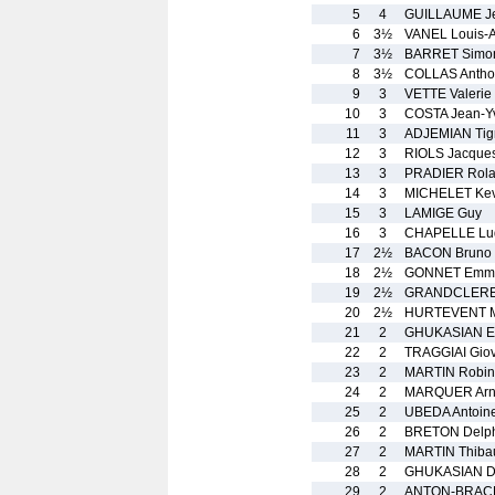
5
4
GUILLAUME Je
6
3½
VANEL Louis-A
7
3½
BARRET Simo
8
3½
COLLAS Antho
9
3
VETTE Valerie
10
3
COSTA Jean-Y
11
3
ADJEMIAN Tig
12
3
RIOLS Jacque
13
3
PRADIER Rol
14
3
MICHELET Kev
15
3
LAMIGE Guy
16
3
CHAPELLE Lu
17
2½
BACON Bruno
18
2½
GONNET Emm
19
2½
GRANDCLERE 
20
2½
HURTEVENT M
21
2
GHUKASIAN Er
22
2
TRAGGIAI Gio
23
2
MARTIN Robin
24
2
MARQUER Arn
25
2
UBEDA Antoin
26
2
BRETON Delp
27
2
MARTIN Thibau
28
2
GHUKASIAN D
29
2
ANTON-BRAC