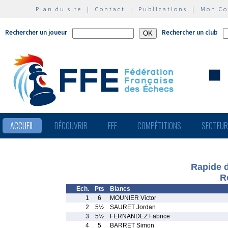
Plan du site
|
Contact
|
Publications
|
Mon C
Rechercher un joueur
Rechercher un club
ACCUEIL
DÉCOUVRIR
FFE
COMPÉTITIONS
SECTEU
Rapide 
R
Ech.
Pts
Blancs
1
6
MOUNIER Victor
2
5½
SAURET Jordan
3
5½
FERNANDEZ Fabrice
4
5
BARRET Simon