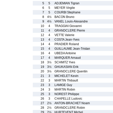
5
5
ADJEMIAN Tigran
6
5
MEYER Virgile
7
5
COURBI Stephane
8
4½
BACON Bruno
9
4½
VANEL Louis-Alexandre
10
4
TRAGGIAI Giovanni
11
4
GRANDCLERE Pierre
12
4
VETTE Valerie
13
4
COSTA Jean-Yves
14
4
PRADIER Roland
15
4
GUILLAUME Jean-Tristan
16
4
UBEDA Antoine
17
4
MARQUER Arnaud
18
3½
SCHMITZ Yves
19
3½
GHUKASIAN Erik
20
3½
GRANDCLERE Quentin
21
3
MICHELET Kevin
22
3
MARTIN Thibault
23
3
LAMIGE Guy
24
3
MARTIN Robin
25
3
NOREST Philippe
26
3
CHAPELLE Ludovic
27
2½
ANTON-BRACHET Noam
28
2½
GRANDCLERE Robin
29
2½
HURTEVENT Michel