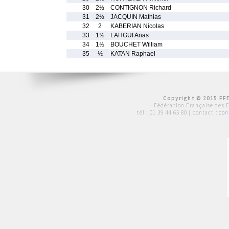
30
2½
CONTIGNON Richard
31
2½
JACQUIN Mathias
32
2
KABERIAN Nicolas
33
1½
LAHGUI Anas
34
1½
BOUCHET William
35
½
KATAN Raphael
Copyright © 2015 FFE
Fédération Française des 
tél :
01 39 44 65 80
| contact :
con