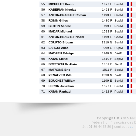
55
MICHELET Kevin
1677 F
SenM
56
KABERIAN Nicolas
1463 F
SenM
57
ANTON-BRACHET Roman
1199 E
CadM
58
RONIN Gilles
1489 F
SepM
59
BERTIN Achille
799 E
PouM
60
MADAR Michael
1513 F
SepM
61
ANTON-BRACHET Noam
1199 E
CadM
62
COURTOIS Loan
1310 N
SenM
63
LAHGUI Anas
999 E
PupM
64
MATHIEU Edwige
1140 N
VetF
65
KATAN Lionel
1419 F
SepM
66
BRETSZTAJN Alain
1461 F
VetM
67
MATRONE Eric
1511 F
SepM
68
PENALVER Pilli
1330 N
VetF
69
BOUCHET William
1199 E
SenM
70
LERON Jonathan
1597 F
SenM
71
KATAN Raphael
1412 F
PupM
Copyright © 2015 FFE
Fédération Française des 
tél :
01 39 44 65 80
| contact :
con