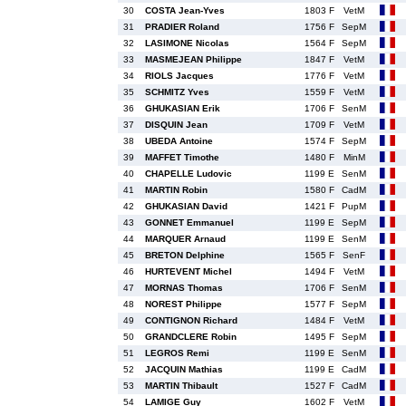
30
COSTA Jean-Yves
1803 F
VetM
31
PRADIER Roland
1756 F
SepM
32
LASIMONE Nicolas
1564 F
SepM
33
MASMEJEAN Philippe
1847 F
VetM
34
RIOLS Jacques
1776 F
VetM
35
SCHMITZ Yves
1559 F
VetM
36
GHUKASIAN Erik
1706 F
SenM
37
DISQUIN Jean
1709 F
VetM
38
UBEDA Antoine
1574 F
SepM
39
MAFFET Timothe
1480 F
MinM
40
CHAPELLE Ludovic
1199 E
SenM
41
MARTIN Robin
1580 F
CadM
42
GHUKASIAN David
1421 F
PupM
43
GONNET Emmanuel
1199 E
SepM
44
MARQUER Arnaud
1199 E
SenM
45
BRETON Delphine
1565 F
SenF
46
HURTEVENT Michel
1494 F
VetM
47
MORNAS Thomas
1706 F
SenM
48
NOREST Philippe
1577 F
SepM
49
CONTIGNON Richard
1484 F
VetM
50
GRANDCLERE Robin
1495 F
SepM
51
LEGROS Remi
1199 E
SenM
52
JACQUIN Mathias
1199 E
CadM
53
MARTIN Thibault
1527 F
CadM
54
LAMIGE Guy
1602 F
VetM