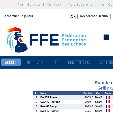
Plan du site
|
Contact
|
Publications
|
Mon C
Rechercher un joueur
Rechercher un club
ACCUEIL
DÉCOUVRIR
FFE
COMPÉTITIONS
SECTEU
Rapide 
Grille 
Pl
Nom
Rapide
Cat.
Fede
1
BAUER Pierre
2003 F
BenM
2
SAURET Jordan
2070 F
SenM
3
RAYNE Remy
2013 F
SenM
4
BARRET Simon
2171 F
SepM