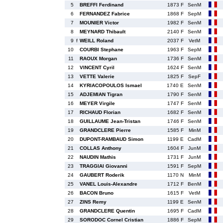
5
BREFFI Ferdinand
1873 F
SenM
6
FERNANDEZ Fabrice
1868 F
SepM
7
MOUNIER Victor
1982 F
SenM
8
MEYNARD Thibault
2140 F
SenM
9
f
WEILL Roland
2037 F
VetM
10
COURBI Stephane
1963 F
SepM
11
RAOUX Morgan
1736 F
SenM
12
VINCENT Cyril
1624 F
SenM
13
VETTE Valerie
1825 F
SepF
14
KYRIACOPOULOS Ismael
1740 E
SenM
15
ADJEMIAN Tigran
1790 F
SenM
16
MEYER Virgile
1747 F
SenM
17
RICHAUD Florian
1682 F
SenM
18
GUILLAUME Jean-Tristan
1746 F
SenM
19
GRANDCLERE Pierre
1585 F
MinM
20
DUPONT-RAMBAUD Simon
1199 E
CadM
21
COLLAS Anthony
1604 F
JunM
22
NAUDIN Mathis
1731 F
JunM
23
TRAGGIAI Giovanni
1591 F
SepM
24
GAUBERT Roderik
1170 N
MinM
25
VANEL Louis-Alexandre
1712 F
BenM
26
BACON Bruno
1615 F
VetM
27
ZINS Remy
1199 E
SenM
28
GRANDCLERE Quentin
1695 F
CadM
29
SORODOC Cornel Cristian
1886 F
SepM