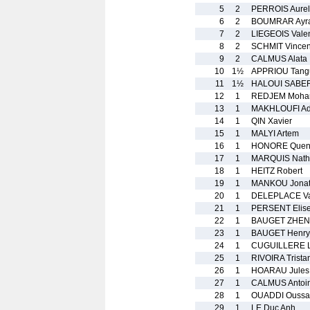
5
2
PERROIS Aurel
6
2
BOUMRAR Ayr
7
2
LIEGEOIS Valen
8
2
SCHMIT Vincen
9
2
CALMUS Alata
10
1½
APPRIOU Tang
11
1½
HALOUI SABE
12
1
REDJEM Moha
13
1
MAKHLOUFI A
14
1
QIN Xavier
15
1
MALYI Artem
16
1
HONORE Quent
17
1
MARQUIS Nath
18
1
HEITZ Robert
19
1
MANKOU Jona
20
1
DELEPLACE Va
21
1
PERSENT Elis
22
1
BAUGET ZHEN
23
1
BAUGET Henry
24
1
CUGUILLERE L
25
1
RIVOIRA Trista
26
1
HOARAU Jules
27
1
CALMUS Antoi
28
1
OUADDI Ouss
29
1
LE Duc Anh