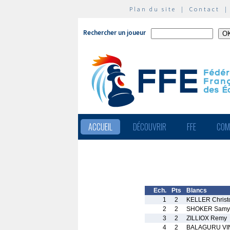
Plan du site
|
Contact
Rechercher un joueur
ACCUEIL
DÉCOUVRIR
FFE
COM
Ech.
Pts
Blancs
1
2
KELLER Christ
2
2
SHOKER Samy
3
2
ZILLIOX Remy
4
2
BALAGURU V