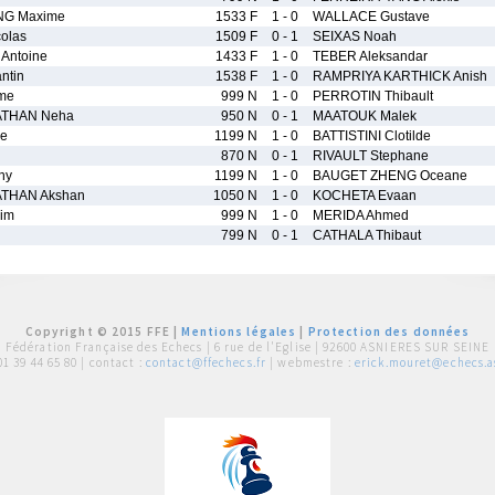
NG Maxime
1533 F
1 - 0
WALLACE Gustave
olas
1509 F
0 - 1
SEIXAS Noah
Antoine
1433 F
1 - 0
TEBER Aleksandar
ntin
1538 F
1 - 0
RAMPRIYA KARTHICK Anish
me
999 N
1 - 0
PERROTIN Thibault
THAN Neha
950 N
0 - 1
MAATOUK Malek
e
1199 N
1 - 0
BATTISTINI Clotilde
870 N
0 - 1
RIVAULT Stephane
ny
1199 N
1 - 0
BAUGET ZHENG Oceane
HAN Akshan
1050 N
1 - 0
KOCHETA Evaan
im
999 N
1 - 0
MERIDA Ahmed
799 N
0 - 1
CATHALA Thibaut
Copyright © 2015 FFE |
Mentions légales
|
Protection des données
Fédération Française des Echecs |
6 rue de l'Eglise | 92600 ASNIERES SUR SEINE
01 39 44 65 80
| contact :
contact@ffechecs.fr
| webmestre :
erick.mouret@echecs.as