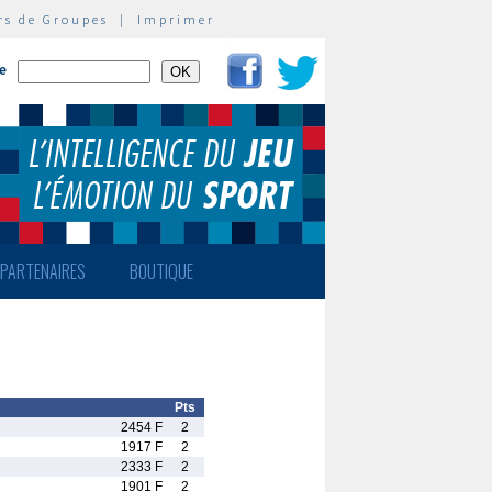
rs de Groupes
|
Imprimer
te
PARTENAIRES
BOUTIQUE
Pts
2454 F
2
1917 F
2
2333 F
2
1901 F
2