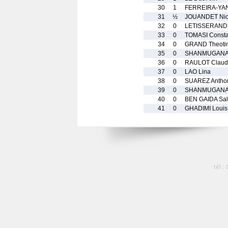
30
1
FERREIRA-YA
31
½
JOUANDET Nic
32
0
LETISSERAND 
33
0
TOMASI Consta
34
0
GRAND Theoti
35
0
SHANMUGANA
36
0
RAULOT Claud
37
0
LAO Lina
38
0
SUAREZ Antho
39
0
SHANMUGANAT
40
0
BEN GAIDA Sal
41
0
GHADIMI Louis
tél :