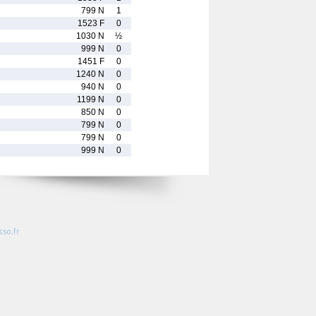
799 N
1
1523 F
0
1030 N
½
999 N
0
1451 F
0
1240 N
0
940 N
0
1199 N
0
850 N
0
799 N
0
799 N
0
999 N
0
so.fr