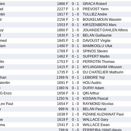
ien
1866 F
0 - 1
GRACA Robert
ad
2227 F
1 - 0
PREVOST Yann
tin
1817 F
1 - 0
TULLIEZ Andre
t
2156 F
1 - 0
BOUKELMOUN Wassim
1553 F
0 - 1
KIRSZENBERG Marc
uy
1860 F
1 - 0
JOUANDET-DAHLEN Alfons
R
1830 F
1 - 0
BELAN Guillaume
med
1845 F
1 - 0
DAVOUST Virgile
dam
1490 F
0 - 1
MAMIKOGLU Ufuk
1769 F
1 - 0
SPINOS Steven
1462 F
0 - 1
SUFFERT Martin
in
1753 F
1 - 0
PERROTIN Thomas
an
1415 F
0 - 1
MYLVAGANAM Vithuson
1735 F
1 - 0
DU CHATELIER Mathurin
than
1399 N
0 - 1
LEBIGRE Yoji
lentin
1691 F
1 - 0
HOU Audric
e
1380 N
0 - 1
DUFAY Adam
G Enzo
1656 F
0 - 1
QIN Arthur
1250 N
1 - 0
KISSIAN Pascal
eo Paul
1654 F
1 - 0
RAYMOND Nicolas
n
999 N
0 - 1
BELAN Pascal
1638 F
1 - 0
PIZAINE AUZANNAT Paul
ne
1619 F
0 - 1
WALLACE Gary
ama
1541 F
1 - 0
WALLACE Ewan
799 N
1 - 0
FERREIRA-YANG Alexis