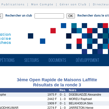
|
Publications
|
Mon Compte
|
Gérer son Club
|
Directeu
Rechercher un club
Rechercher dans le si
PÉTITIONS
SECTEURS
DOCUMENTS
DÉVELOPPEMENT
3ème Open Rapide de Maisons Laffitte
Résultats de la ronde 3
Res.
Noirs
ophe
1975 F
0 - 1
DGEBUADZE Alexandre
2442 F
1 - 0
MOREU Raphael
1909 F
0 - 1
BELKHODJA Slim
INODHKUMAR
2274 F
1 - 0
JARRETON Herve