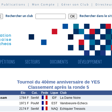
|
Publications
|
Mon Compte
|
Gérer son Club
|
Directeu
Rechercher un club
Rechercher dans le si
PÉTITIONS
SECTEURS
DOCUMENTS
DÉVELOPPEMENT
Tournoi du 40ème anniversaire de YES
Classement après la ronde 5
Elo
Cat.
Fede
Ligue
Club
ssam
1784 F
SenM
IDF
La Dame Noire
1971 F
PouM
EST
Vandoeuvre-Echecs
2174 F
SenM
NAQ
Echiquier Tressois