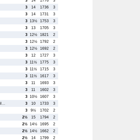
3
14
1776
3
3
14
1736
3
3
14
1731
3
3
13½
1753
3
3
13
1705
3
3
12½
1821
2
3
12½
1792
2
3
12½
1692
2
3
12
1727
3
3
11½
1775
3
3
11½
1715
3
3
11½
1617
3
3
11
1693
3
3
11
1602
3
3
10½
1607
3
ail…
3
10
1733
3
3
9½
1702
2
2½
15
1794
2
2½
14½
1695
2
2½
14½
1662
2
2½
14
1799
2