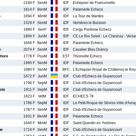
2184 F
SenM
IDF
Echiquier de Franconville
1814 F
BenM
IDF
Palamede Echecs
m
1694 F
MinM
IDF
La Tour de Mantes
1529 F
SenM
IDF
Verrières le Buisson
1880 F
SenF
IDF
Cergy Pontoise Echecs
1894 F
JunM
IDF
CE Le Roi Soleil - Le Chesnay - Vers
1846 F
BenM
IDF
Palamede Echecs
e
2074 F
SenM
IDF
Cavalier Bleu Drancy
hore
1778 F
PouM
EST
Thionville Echecs
1995 F
SenM
IDF
Palamede Echecs
1980 F
SenM
BFC
L'Echiquier Royal de Châtenoy le Roy
1672 F
JunM
IDF
Club d'Echecs de Guyancourt
1796 F
SepM
IDF
Club d'Echecs de Guyancourt
ois
1911 F
SepM
IDF
Club d'Echecs de Guyancourt
1823 F
VetM
IDF
ECHECS 78
1786 F
SepM
IDF
Le Petit-Roque de Sèvres-Ville d'Avra
1787 F
SenM
IDF
Club d'Echecs de Guyancourt
1931 F
BenM
IDF
Palamede Echecs
1640 F
MinM
IDF
Saint-Quentin en Yvelines
ne
1716 F
SenM
IDF
Club d'Echecs de Guyancourt