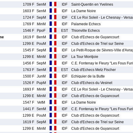
1709 F
SenM
IDF
Saint-Quentin en Yvelines
1603 F
SenM
IDF
La Dame Noire
1724 F
SepM
IDF
CE Le Roi Soleil - Le Chesnay - Vers
1769 F
MinM
IDF
Palamede Echecs
1546 F
PpoF
EST
Thionville Echecs
me
1619 F
BenM
IDF
Club d'Echecs de Guyancourt
1299 E
PouM
IDF
Club d'Echecs de Triel sur Seine
1545 F
SepM
IDF
Le Petit-Roque de Sèvres-Ville d'Avra
1299 E
MinM
IDF
La Tour Montjoie
1456 F
SepM
IDF
C.E. Fontenay le Fleury "Les Fous Fu
1763 F
SenM
EST
Club d'Echecs Metz Fischer
1500 F
JunM
IDF
Echiquier de la Butte
1526 F
PupM
IDF
Club d'Echecs du Vesinet
1693 F
MinM
IDF
CE Le Roi Soleil - Le Chesnay - Vers
1299 E
MinM
IDF
Club d'Echecs de Guyancourt
1547 F
VetM
IDF
La Dame Noire
1441 F
SenM
IDF
C.E. Fontenay le Fleury "Les Fous Fu
1299 E
PouM
IDF
Club d'Echecs de Guyancourt
1619 F
SepM
IDF
Club d'Echecs de Triel sur Seine
1299 E
MinM
IDF
Club d'Echecs de Guyancourt