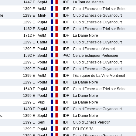
1447 F
SepM
IDF
La Tour de Mantes
1399 E
VetM
IDF
Club d'Echecs de Triel sur Seine
le
1299 E
MinF
IDF
Club d'Echecs de Guyancourt
1299 E
PupM
IDF
Club d'Echecs de Guyancourt
1462 F
SepM
IDF
Club d'Echecs de Triel sur Seine
1712 F
VetM
IDF
La Dame Noire
1299 E
CadM
IDF
Club d'Echecs de Guyancourt
1299 E
PouM
IDF
Club d'Echecs du Vesinet
1592 F
SenM
PAC
Cercle Echiquier Pertuisien
1299 E
PouM
IDF
Club d'Echecs de Guyancourt
1299 E
PouM
IDF
Club d'Echecs de Guyancourt
1399 E
VetM
IDF
l'Echiquier de La Ville Montreuil
1299 E
PouM
IDF
La Dame Noire
1549 F
PupM
IDF
Club d'Echecs de Triel sur Seine
1299 E
PpoM
IDF
La Dame Noire
1299 E
PupF
IDF
La Dame Noire
1490 F
PupM
IDF
Club d'Echecs de Guyancourt
rc
1399 E
SepM
IDF
La Dame Noire
1399 E
SenF
IDF
Club d'Echecs Perrotin
1299 E
PupM
IDF
ECHECS 78
1299 E
PpoM
IDF
Club d'Echecs de Guyancourt