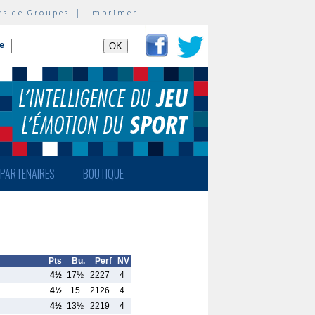
rs de Groupes
|
Imprimer
te
PARTENAIRES
BOUTIQUE
Pts
Bu.
Perf
NV
4½
17½
2227
4
4½
15
2126
4
4½
13½
2219
4