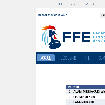
Plan du site
|
Contact
Rechercher un joueur
ACCUEIL
DÉCOUVRIR
FFE
COM
Pl
Nom
1
ALAMI MESSAOUDI Wi
2
PHAM Han Nam
3
FOURNIER Loic