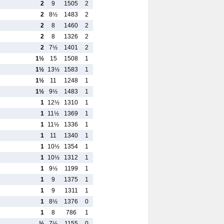
2
9
1505
2
2
8½
1483
2
2
8
1460
2
2
8
1326
2
2
7½
1401
2
1½
15
1508
1
1½
13½
1583
1
1½
11
1248
1
1½
9½
1483
1
1
12½
1310
1
1
11½
1369
1
1
11½
1336
1
1
11
1340
1
1
10½
1354
1
1
10½
1312
1
1
9½
1199
1
1
9
1375
1
1
9
1311
1
1
8½
1376
0
1
8
786
1
½
7½
1155
0