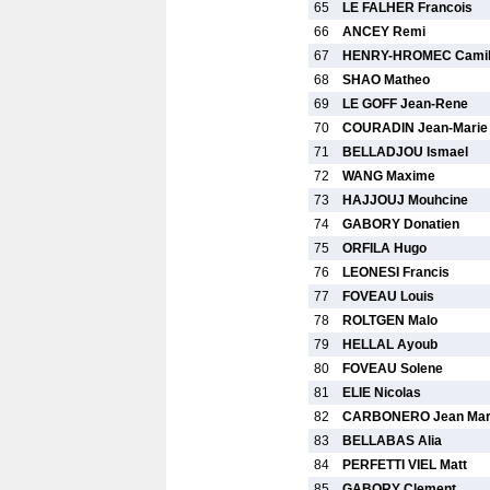
65
LE FALHER Francois
66
ANCEY Remi
67
HENRY-HROMEC Camil
68
SHAO Matheo
69
LE GOFF Jean-Rene
70
COURADIN Jean-Marie
71
BELLADJOU Ismael
72
WANG Maxime
73
HAJJOUJ Mouhcine
74
GABORY Donatien
75
ORFILA Hugo
76
LEONESI Francis
77
FOVEAU Louis
78
ROLTGEN Malo
79
HELLAL Ayoub
80
FOVEAU Solene
81
ELIE Nicolas
82
CARBONERO Jean Ma
83
BELLABAS Alia
84
PERFETTI VIEL Matt
85
GABORY Clement