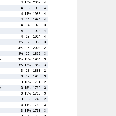
4
17½
2069
4
4
15
1990
4
4
14½
1988
4
4
14
1994
4
4
14
1970
3
ail…
4
14
1933
4
4
13
1914
4
3½
17
1985
3
3½
16
2008
2
3½
16
1862
3
al
3½
15½
1964
3
3½
12½
1862
3
3
18
1883
2
3
17
1918
3
3
16½
1791
2
y
3
15½
1782
3
3
15½
1716
3
3
15
1743
2
3
14½
1780
3
3
14½
1733
3