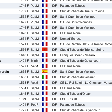
1759 F
VetM
IDF
C.E. de Rambouillet - Le Roi de Rome
1745 F
PupM
IDF
Palamede Echecs
1709 F
SenM
IDF
Club d'Echecs de Triel sur Seine
1562 F
CadM
IDF
Saint-Quentin en Yvelines
1692 F
PupM
IDF
C.E. de Bois-Colombes
1746 F
SepM
IDF
Saint-Quentin en Yvelines
1870 F
SenM
IDF
La Dame Noire
1634 F
PupM
IDF
Nomad' Echecs
1521 F
SenM
IDF
C.E. de Rambouillet - Le Roi de Rome
1566 F
SenM
IDF
Club d'Echecs de Triel sur Seine
1648 F
SepM
IDF
Echiquier Scéen - Sceaux
s
1424 F
MinM
IDF
Club d'Echecs de Guyancourt
1597 F
VetM
IDF
La Dame Noire
ordin
1665 F
SepM
IDF
Saint-Quentin en Yvelines
1638 F
SenM
IDF
Club d'Echecs du Vesinet
1573 F
VetM
IDF
CE Le Roi Soleil - Le Chesnay - Vers
1554 F
SepM
IDF
La Dame Noire
1845 F
SenM
IDF
Club d'Echecs d'Orsay
1399 E
SenM
IDF
ECHECS 78
1404 F
PouF
IDF
Palamede Echecs
1722 F
SepM
IDF
Club d'Echecs de Guyancourt