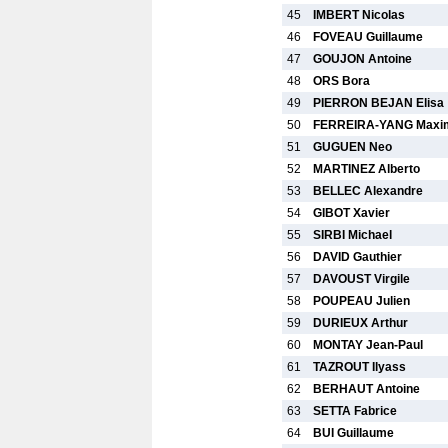
45
IMBERT Nicolas
46
FOVEAU Guillaume
47
GOUJON Antoine
48
ORS Bora
49
PIERRON BEJAN Elisa
50
FERREIRA-YANG Maxi
51
GUGUEN Neo
52
MARTINEZ Alberto
53
BELLEC Alexandre
54
GIBOT Xavier
55
SIRBI Michael
56
DAVID Gauthier
57
DAVOUST Virgile
58
POUPEAU Julien
59
DURIEUX Arthur
60
MONTAY Jean-Paul
61
TAZROUT Ilyass
62
BERHAUT Antoine
63
SETTA Fabrice
64
BUI Guillaume