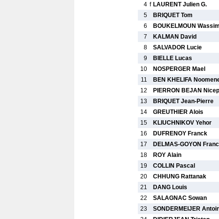
4
f
LAURENT Julien G.
5
BRIQUET Tom
6
BOUKELMOUN Wassi
7
KALMAN David
8
SALVADOR Lucie
9
BIELLE Lucas
10
NOSPERGER Mael
11
BEN KHELIFA Noomen
12
PIERRON BEJAN Nicep
13
BRIQUET Jean-Pierre
14
GREUTHIER Alois
15
KLIUCHNIKOV Yehor
16
DUFRENOY Franck
17
DELMAS-GOYON Franc
18
ROY Alain
19
COLLIN Pascal
20
CHHUNG Rattanak
21
DANG Louis
22
SALAGNAC Sowan
23
SONDERMEIJER Antoi