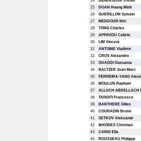
24
DIDIERJEAN Tristan
25
DOAN Hoang Minh
26
GUERILLON Sylvain
27
MEDDOUR Ithri
28
TONG Charles
29
APPAVOU Calixte
30
LIM Vincent
31
ANTOINE Vladimir
32
CROS Alexandre
33
OUADDI Oussama
34
BALTZER Jean-Marc
35
FERREIRA-YANG Alexi
36
MOULUN Raphael
37
ALLUCH ABDELLACH N
38
TARDITI Francesco
39
BARTHERE Gilles
40
COURADIN Bruno
41
SETKOV Aleksandr
42
MAVIDES Christian
43
CARIO Ella
44
ROUSSEAU Philippe