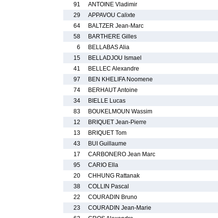
91
ANTOINE Vladimir
29
APPAVOU Calixte
64
BALTZER Jean-Marc
58
BARTHERE Gilles
6
BELLABAS Alia
15
BELLADJOU Ismael
41
BELLEC Alexandre
97
BEN KHELIFA Noomene
74
BERHAUT Antoine
34
BIELLE Lucas
83
BOUKELMOUN Wassim
12
BRIQUET Jean-Pierre
13
BRIQUET Tom
43
BUI Guillaume
17
CARBONERO Jean Marc
95
CARIO Ella
20
CHHUNG Rattanak
38
COLLIN Pascal
22
COURADIN Bruno
23
COURADIN Jean-Marie