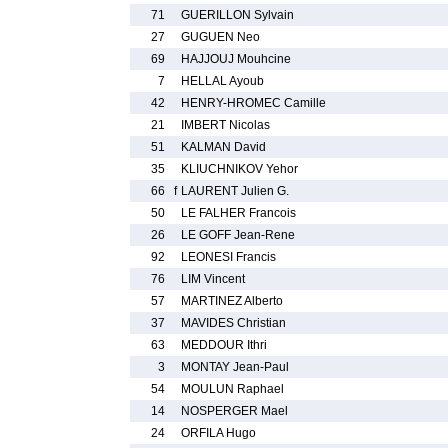
71
GUERILLON Sylvain
27
GUGUEN Neo
69
HAJJOUJ Mouhcine
7
HELLAL Ayoub
42
HENRY-HROMEC Camille
21
IMBERT Nicolas
51
KALMAN David
35
KLIUCHNIKOV Yehor
66
f
LAURENT Julien G.
50
LE FALHER Francois
26
LE GOFF Jean-Rene
92
LEONESI Francis
76
LIM Vincent
57
MARTINEZ Alberto
37
MAVIDES Christian
63
MEDDOUR Ithri
3
MONTAY Jean-Paul
54
MOULUN Raphael
14
NOSPERGER Mael
24
ORFILA Hugo