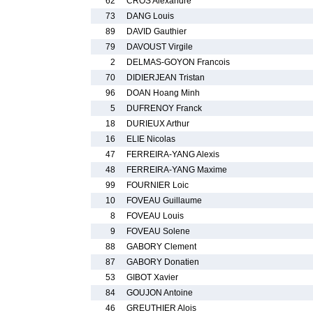
62
CROS Alexandre
73
DANG Louis
89
DAVID Gauthier
79
DAVOUST Virgile
2
DELMAS-GOYON Francois
70
DIDIERJEAN Tristan
96
DOAN Hoang Minh
5
DUFRENOY Franck
18
DURIEUX Arthur
16
ELIE Nicolas
47
FERREIRA-YANG Alexis
48
FERREIRA-YANG Maxime
99
FOURNIER Loic
10
FOVEAU Guillaume
8
FOVEAU Louis
9
FOVEAU Solene
88
GABORY Clement
87
GABORY Donatien
53
GIBOT Xavier
84
GOUJON Antoine
46
GREUTHIER Alois