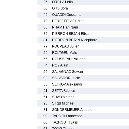
25
ORFILA Leila
80
ORS Bora
49
OUADDI Oussama
72
PERFETTI VIEL Matt
86
PHAM Han Nam
82
PIERRON BEJAN Elisa
81
PIERRON BEJAN Nicephore
77
POUPEAU Julien
59
ROLTGEN Malo
65
ROUSSEAU Philippe
4
ROY Alain
52
SALAGNAC Sowan
93
SALVADOR Lucie
55
SETKOV Aleksandr
11
SETTA Fabrice
61
SHAO Matheo
98
SIRBI Michael
31
SONDERMEIJER Antoine
90
TARDITI Francesco
60
TAZROUT Ilyass
67
TONG Charles