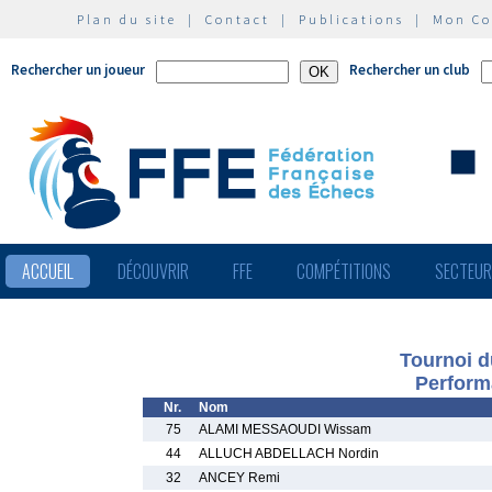
Plan du site
|
Contact
|
Publications
|
Mon C
Rechercher un joueur
Rechercher un club
ACCUEIL
DÉCOUVRIR
FFE
COMPÉTITIONS
SECTEU
Tournoi d
Perform
Nr.
Nom
75
ALAMI MESSAOUDI Wissam
44
ALLUCH ABDELLACH Nordin
32
ANCEY Remi