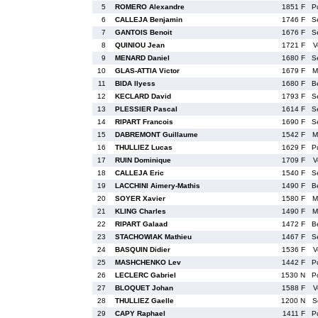
5
ROMERO Alexandre
1851 F
P
6
CALLEJA Benjamin
1746 F
S
7
GANTOIS Benoit
1676 F
S
8
QUINIOU Jean
1721 F
V
9
MENARD Daniel
1680 F
S
10
GLAS-ATTIA Victor
1679 F
M
11
BIDA Ilyess
1680 F
B
12
KECLARD David
1793 F
S
13
PLESSIER Pascal
1614 F
S
14
RIPART Francois
1690 F
S
15
DABREMONT Guillaume
1542 F
M
16
THULLIEZ Lucas
1629 F
P
17
RUIN Dominique
1709 F
V
18
CALLEJA Eric
1540 F
S
19
LACCHINI Aimery-Mathis
1490 F
B
20
SOYER Xavier
1580 F
M
21
KLING Charles
1490 F
M
22
RIPART Galaad
1472 F
B
23
STACHOWIAK Mathieu
1467 F
S
24
BASQUIN Didier
1536 F
V
25
MASHCHENKO Lev
1442 F
P
26
LECLERC Gabriel
1530 N
P
27
BLOQUET Johan
1588 F
V
28
THULLIEZ Gaelle
1200 N
S
29
CAPY Raphael
1411 F
P