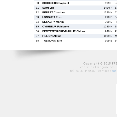
30
SCHOLIERS Raphael
999 E
P
31
SAMI Lila
1436 F
S
32
PERRET Charlotte
1220 N
C
33
LONGUET Enzo
999 E
B
34
DESACHY Martin
799 E
P
35
OVIGNEUR Fabienne
1280 N
S
36
DEMYTTENAERE-THULLIE Chloee
940 N
P
37
FILLION Alexis
1199 E
M
38
TREMORIN Elie
999 E
B
Copyright © 2015 FFE
Fédération Française des 
tél :
01 39 44 65 80
| contact :
con