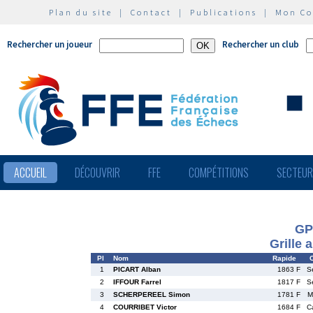
Plan du site
|
Contact
|
Publications
|
Mon C
Rechercher un joueur
Rechercher un club
ACCUEIL
DÉCOUVRIR
FFE
COMPÉTITIONS
SECTEU
GP
Grille 
Pl
Nom
Rapide
C
1
PICART Alban
1863 F
S
2
IFFOUR Farrel
1817 F
S
3
SCHERPEREEL Simon
1781 F
M
4
COURRIBET Victor
1684 F
C