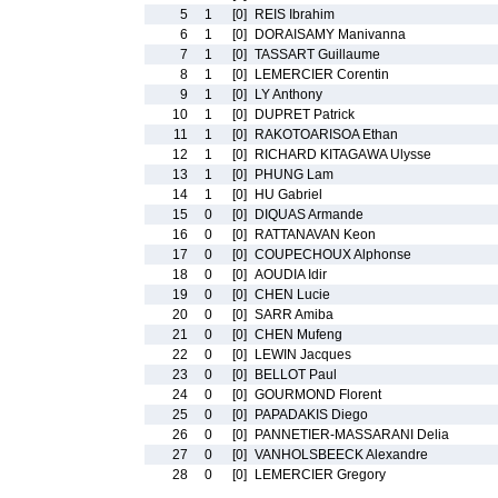
5
1
[0]
REIS Ibrahim
6
1
[0]
DORAISAMY Manivanna
7
1
[0]
TASSART Guillaume
8
1
[0]
LEMERCIER Corentin
9
1
[0]
LY Anthony
10
1
[0]
DUPRET Patrick
11
1
[0]
RAKOTOARISOA Ethan
12
1
[0]
RICHARD KITAGAWA Ulysse
13
1
[0]
PHUNG Lam
14
1
[0]
HU Gabriel
15
0
[0]
DIQUAS Armande
16
0
[0]
RATTANAVAN Keon
17
0
[0]
COUPECHOUX Alphonse
18
0
[0]
AOUDIA Idir
19
0
[0]
CHEN Lucie
20
0
[0]
SARR Amiba
21
0
[0]
CHEN Mufeng
22
0
[0]
LEWIN Jacques
23
0
[0]
BELLOT Paul
24
0
[0]
GOURMOND Florent
25
0
[0]
PAPADAKIS Diego
26
0
[0]
PANNETIER-MASSARANI Delia
27
0
[0]
VANHOLSBEECK Alexandre
28
0
[0]
LEMERCIER Gregory