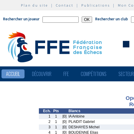
Plan du site
|
Contact
|
Publications
|
Mon C
Rechercher un joueur
Rechercher un club
ACCUEIL
DÉCOUVRIR
FFE
COMPÉTITIONS
SECTEU
Op
R
Ech.
Pts
Blancs
1
1
[0]
IA Antoine
2
1
[0]
PLAIDIT Gabriel
3
1
[0]
DESHAYES Michel
4
1
[0]
BOUDENNE Elias