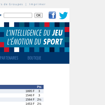
rs de Groupes
|
Imprimer
te
PARTENAIRES
BOUTIQUE
Pts
1895 F
3
1546 F
3
1564 F
2½
1453 F
2½