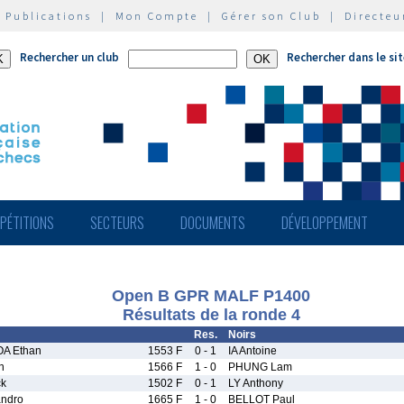
|
Publications
|
Mon Compte
|
Gérer son Club
|
Directeu
Rechercher un club
Rechercher dans le si
PÉTITIONS
SECTEURS
DOCUMENTS
DÉVELOPPEMENT
Open B GPR MALF P1400
Résultats de la ronde 4
Res.
Noirs
A Ethan
1553 F
0 - 1
IA Antoine
n
1566 F
1 - 0
PHUNG Lam
ck
1502 F
0 - 1
LY Anthony
andro
1665 F
1 - 0
BELLOT Paul