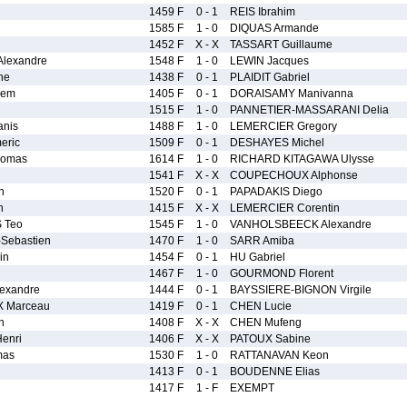
1459 F
0 - 1
REIS Ibrahim
1585 F
1 - 0
DIQUAS Armande
1452 F
X - X
TASSART Guillaume
Alexandre
1548 F
1 - 0
LEWIN Jacques
ne
1438 F
0 - 1
PLAIDIT Gabriel
hem
1405 F
0 - 1
DORAISAMY Manivanna
1515 F
1 - 0
PANNETIER-MASSARANI Delia
nis
1488 F
1 - 0
LEMERCIER Gregory
eric
1509 F
0 - 1
DESHAYES Michel
omas
1614 F
1 - 0
RICHARD KITAGAWA Ulysse
1541 F
X - X
COUPECHOUX Alphonse
n
1520 F
0 - 1
PAPADAKIS Diego
n
1415 F
X - X
LEMERCIER Corentin
 Teo
1545 F
1 - 0
VANHOLSBEECK Alexandre
Sebastien
1470 F
1 - 0
SARR Amiba
in
1454 F
0 - 1
HU Gabriel
1467 F
1 - 0
GOURMOND Florent
exandre
1444 F
0 - 1
BAYSSIERE-BIGNON Virgile
 Marceau
1419 F
0 - 1
CHEN Lucie
n
1408 F
X - X
CHEN Mufeng
enri
1406 F
X - X
PATOUX Sabine
mas
1530 F
1 - 0
RATTANAVAN Keon
1413 F
0 - 1
BOUDENNE Elias
1417 F
1 - F
EXEMPT