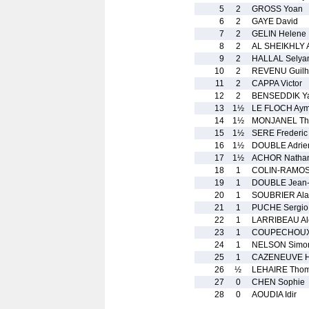
5
2
GROSS Yoan
6
2
GAYE David
7
2
GELIN Helene
8
2
AL SHEIKHLY 
9
2
HALLAL Selya
10
2
REVENU Guil
11
2
CAPPA Victor
12
2
BENSEDDIK Ya
13
1½
LE FLOCH Aym
14
1½
MONJANEL Th
15
1½
SERE Frederic
16
1½
DOUBLE Adrie
17
1½
ACHOR Natha
18
1
COLIN-RAMOS
19
1
DOUBLE Jean-
20
1
SOUBRIER Ala
21
1
PUCHE Sergio
22
1
LARRIBEAU Al
23
1
COUPECHOUX
24
1
NELSON Simo
25
1
CAZENEUVE H
26
½
LEHAIRE Tho
27
0
CHEN Sophie
28
0
AOUDIA Idir