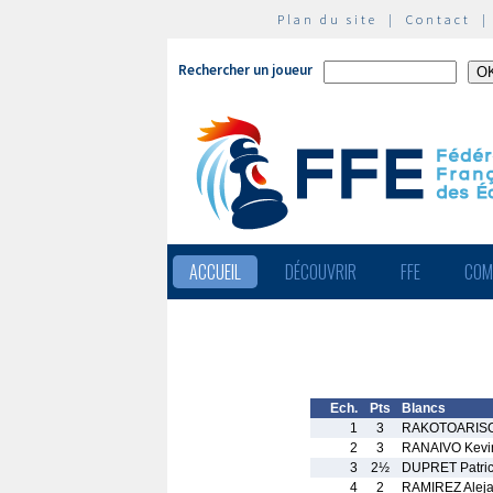
Plan du site
|
Contact
Rechercher un joueur
ACCUEIL
DÉCOUVRIR
FFE
COM
Ech.
Pts
Blancs
1
3
RAKOTOARISO
2
3
RANAIVO Kevi
3
2½
DUPRET Patri
4
2
RAMIREZ Alej