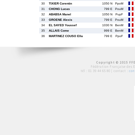
30
TIXIER Corentin
1050 N
PpoM
31
CHONG Lucas
799 E
PouM
32
ABABSA Manel
1050 N
PupF
33
GROENE Alexis
799 E
PouM
34
EL SAYED Youssef
1030 N
BenM
35
ALLAIS Come
999 E
BenM
36
MARTINEZ COUSO Ella
799 E
PpoF
Copyright © 2015 FFE
Fédération Française des 
tél :
01 39 44 65 80
| contact :
con