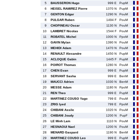
5
BAUSSERON Hugo
999 E
PupM
6
HEISEL RAMIREZ Pierre
1370 N
PupM
7
GENTON Edgar
1290 N
PouM
8
PULGAR Ruben
1494 F
PouM
9
CHOPINEAU Oscar
1130 N
PouM
10
LAMBRET Nicolas
1544 F
PouM
11
ROBATEL Michel
1000 N
PpoM
12
GAVIN Mylan
1390 N
PouM
13
MEHIDI Adam
1470 N
PouM
14
RENAULT Alexandre
1450 N
PupM
15
ACLOQUE Gabin
1445 F
PupM
16
POIROT Thomas
1280 N
PouM
17
CHEN Evan
999 E
PupM
18
SERVANT Sasha
999 E
BenM
19
MAUCCI Adrien
1030 N
BenM
20
MESSE Adam
1180 N
PpoM
21
REN Theo
999 E
PupM
22
MARTINEZ COUSO Yago
799 E
PouM
23
ZRIG Iyed
799 E
PpoM
24
CHIBANI Assile
1020 N
PouM
25
CHIBANI Joudy
1200 N
PupF
26
LE Minh Lam
1110 N
PouM
27
HESNAOUI Nael
1200 N
PouM
28
MENARD Gaspard
1190 N
BenM
29
MARTINEZ COUSO Leo
999 E
PupM