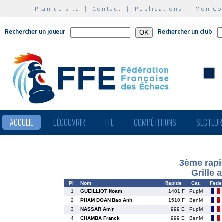
Plan du site
|
Contact
|
Publications
|
Mon C
Rechercher un joueur
Rechercher un club
ACCUEIL
DÉCOUVRIR
FFE
COMPÉTITIONS
SECTEU
3ème rapi
Grille 
Pl
Nom
Rapide
Cat.
Fede
1
GUEILLIOT Noam
1401 F
PupM
2
PHAM DOAN Bao Anh
1510 F
BenM
3
NASSAR Amir
999 E
PupM
4
CHAMBA Franck
999 E
BenM