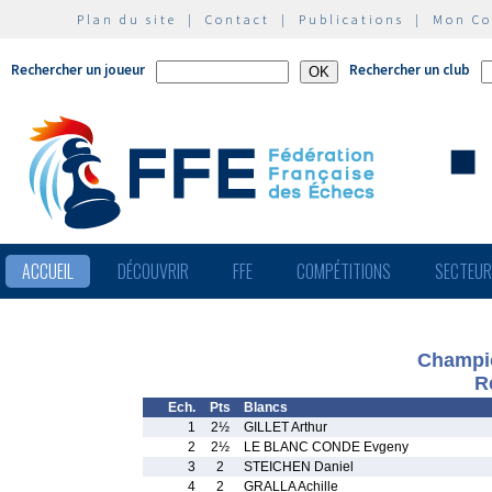
Plan du site
|
Contact
|
Publications
|
Mon C
Rechercher un joueur
Rechercher un club
ACCUEIL
DÉCOUVRIR
FFE
COMPÉTITIONS
SECTEU
Champio
R
Ech.
Pts
Blancs
1
2½
GILLET Arthur
2
2½
LE BLANC CONDE Evgeny
3
2
STEICHEN Daniel
4
2
GRALLA Achille