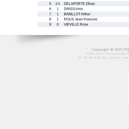
5
1½
DELAPORTE Ethan
6
1
DRISSI Anis
7
1
BABILLOT Arthur
8
1
ROUX Jean-Francois
9
0
VIEVILLE Rose
Copyright © 2015 FFE
Fédération Française des 
tél :
01 39 44 65 80
| contact :
con