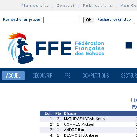
Plan du site
|
Contact
|
Publications
|
Mon C
Rechercher un joueur
Rechercher un club
ACCUEIL
DÉCOUVRIR
FFE
COMPÉTITIONS
SECTEU
Li
R
Ech.
Pts
Blancs
1
2
MATHIYAZHAGAN Kenzo
2
1
COMMES Mickael
3
1
ANDRE Ilan
4
1
DESMONTS Antoine