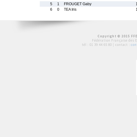
5
1
FROUGET Gaby
6
0
TEA Iris
Copyright © 2015 FFE
Fédération Française des 
tél :
01 39 44 65 80
| contact :
con