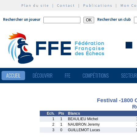
Plan du site
|
Contact
|
Publications
|
Mon C
Rechercher un joueur
Rechercher un club
ACCUEIL
DÉCOUVRIR
FFE
COMPÉTITIONS
SECTEU
Festival -1800 
R
Ech.
Pts
Blancs
1
1
BEAULIEU Michel
2
1
NAUBRON Jeremy
3
0
GUILLEMOT Lucas