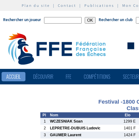
Plan du site
|
Contact
|
Publications
|
Mon C
Rechercher un joueur
Rechercher un club
ACCUEIL
DÉCOUVRIR
FFE
COMPÉTITIONS
SECTEU
Festival -1800 
Clas
Pl
Nom
Elo
1
WCZESNIAK Soan
1299 E
2
LEPRETRE-DUBUIS Ludovic
1401 F
3
GAUMER Laurent
1424 F