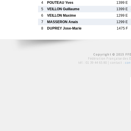
4
POUTEAU Yves
1399 E
5
VEILLON Guillaume
1399 E
6
VEILLON Maxime
1299 E
7
MASSERON Anais
1299 E
8
DUPREY Jose-Marie
1475 F
Copyright © 2015 FFE
Fédération Française des 
tél :
01 39 44 65 80
| contact :
con