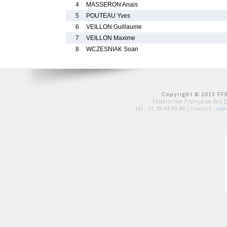
4
MASSERON Anais
5
POUTEAU Yves
6
VEILLON Guillaume
7
VEILLON Maxime
8
WCZESNIAK Soan
Copyright © 2015 FFE
Fédération Française des 
tél :
01 39 44 65 80
| contact :
con