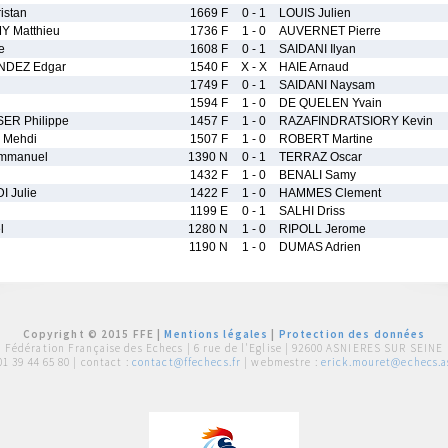
istan
1669 F
0 - 1
LOUIS Julien
 Matthieu
1736 F
1 - 0
AUVERNET Pierre
e
1608 F
0 - 1
SAIDANI Ilyan
DEZ Edgar
1540 F
X - X
HAIE Arnaud
1749 F
0 - 1
SAIDANI Naysam
1594 F
1 - 0
DE QUELEN Yvain
R Philippe
1457 F
1 - 0
RAZAFINDRATSIORY Kevin
Mehdi
1507 F
1 - 0
ROBERT Martine
mmanuel
1390 N
0 - 1
TERRAZ Oscar
1432 F
1 - 0
BENALI Samy
 Julie
1422 F
1 - 0
HAMMES Clement
1199 E
0 - 1
SALHI Driss
l
1280 N
1 - 0
RIPOLL Jerome
1190 N
1 - 0
DUMAS Adrien
Copyright © 2015 FFE |
Mentions légales
|
Protection des données
Fédération Française des Echecs |
6 rue de l'Eglise | 92600 ASNIERES SUR SEINE
01 39 44 65 80
| contact :
contact@ffechecs.fr
| webmestre :
erick.mouret@echecs.as