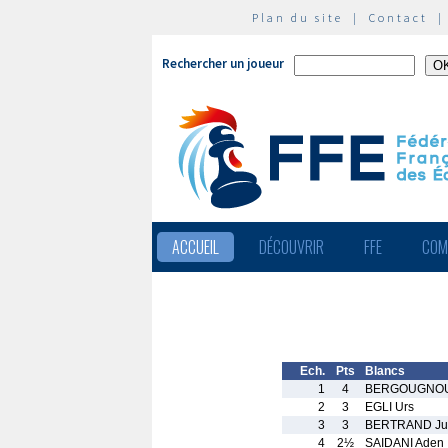
Plan du site
|
Contact
Rechercher un joueur
ACCUEIL
DÉCOUVRIR
FFE
COM
Ech.
Pts
Blancs
1
4
BERGOUGNOU
2
3
EGLI Urs
3
3
BERTRAND Jul
4
2½
SAIDANI Aden