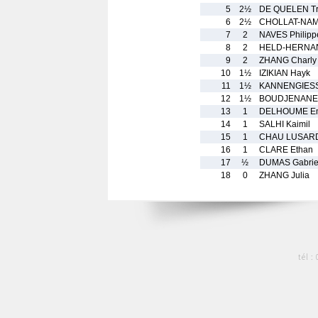
5
2½
DE QUELEN Tr
6
2½
CHOLLAT-NAMY
7
2
NAVES Philipp
8
2
HELD-HERNAN
9
2
ZHANG Charly
10
1½
IZIKIAN Hayk
11
1½
KANNENGIESSE
12
1½
BOUDJENANE 
13
1
DELHOUME E
14
1
SALHI Kaimil
15
1
CHAU LUSARDI
16
1
CLARE Ethan
17
½
DUMAS Gabrie
18
0
ZHANG Julia
tél :