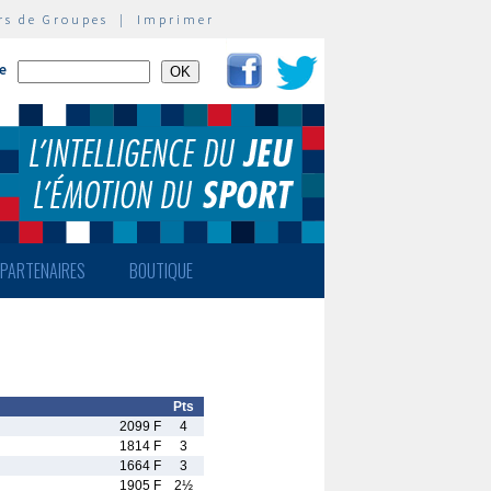
rs de Groupes
|
Imprimer
te
PARTENAIRES
BOUTIQUE
Pts
2099 F
4
1814 F
3
1664 F
3
1905 F
2½