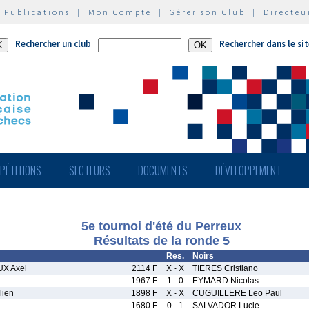
|
Publications
|
Mon Compte
|
Gérer son Club
|
Directeu
Rechercher un club
Rechercher dans le si
PÉTITIONS
SECTEURS
DOCUMENTS
DÉVELOPPEMENT
5e tournoi d'été du Perreux
Résultats de la ronde 5
Res.
Noirs
X Axel
2114 F
X - X
TIERES Cristiano
1967 F
1 - 0
EYMARD Nicolas
ien
1898 F
X - X
CUGUILLERE Leo Paul
1680 F
0 - 1
SALVADOR Lucie