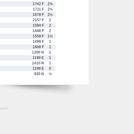
1742 F
2½
1711 F
2½
1678 F
2½
2157 F
2
1594 F
2
1446 F
2
1558 F
1½
1499 F
1
1608 F
1
1200 N
1
1199 E
1
1410 N
1
1199 E
0
930 N
½
so.fr