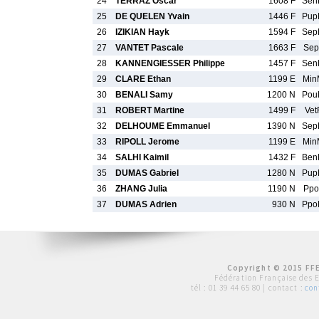
24
TERRAZ Oscar
1608 F
Sen
25
DE QUELEN Yvain
1446 F
Pup
26
IZIKIAN Hayk
1594 F
Sep
27
VANTET Pascale
1663 F
Sep
28
KANNENGIESSER Philippe
1457 F
Sen
29
CLARE Ethan
1199 E
Min
30
BENALI Samy
1200 N
Pou
31
ROBERT Martine
1499 F
Vet
32
DELHOUME Emmanuel
1390 N
Sep
33
RIPOLL Jerome
1199 E
Min
34
SALHI Kaimil
1432 F
Ben
35
DUMAS Gabriel
1280 N
Pup
36
ZHANG Julia
1190 N
Ppo
37
DUMAS Adrien
930 N
Ppo
Copyright © 2015 FFE
Fédération Française des 
tél :
01 39 44 65 80
| contact :
con