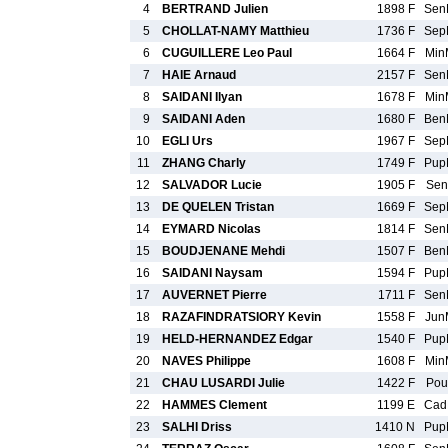
4
BERTRAND Julien
1898 F
Sen
5
CHOLLAT-NAMY Matthieu
1736 F
Sep
6
CUGUILLERE Leo Paul
1664 F
Min
7
HAIE Arnaud
2157 F
Sen
8
SAIDANI Ilyan
1678 F
Min
9
SAIDANI Aden
1680 F
Ben
10
EGLI Urs
1967 F
Sep
11
ZHANG Charly
1749 F
Pup
12
SALVADOR Lucie
1905 F
Sen
13
DE QUELEN Tristan
1669 F
Sep
14
EYMARD Nicolas
1814 F
Sen
15
BOUDJENANE Mehdi
1507 F
Ben
16
SAIDANI Naysam
1594 F
Pup
17
AUVERNET Pierre
1711 F
Sen
18
RAZAFINDRATSIORY Kevin
1558 F
Jun
19
HELD-HERNANDEZ Edgar
1540 F
Pup
20
NAVES Philippe
1608 F
Min
21
CHAU LUSARDI Julie
1422 F
Pou
22
HAMMES Clement
1199 E
Ca
23
SALHI Driss
1410 N
Pup