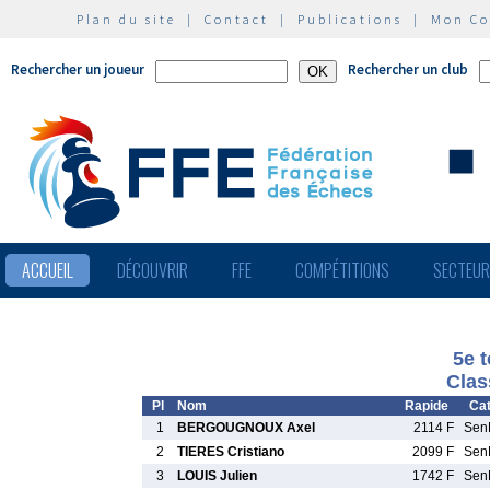
Plan du site
|
Contact
|
Publications
|
Mon C
Rechercher un joueur
Rechercher un club
ACCUEIL
DÉCOUVRIR
FFE
COMPÉTITIONS
SECTEU
5e 
Clas
Pl
Nom
Rapide
Cat
1
BERGOUGNOUX Axel
2114 F
Sen
2
TIERES Cristiano
2099 F
Sen
3
LOUIS Julien
1742 F
Sen